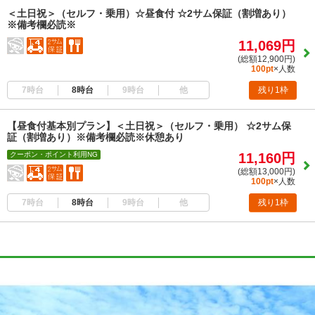
＜土日祝＞（セルフ・乗用）☆昼食付 ☆2サム保証（割増あり）
※備考欄必読※
11,069円
(総額12,900円)
100pt
×人数
7時台
8時台
9時台
他
残り1枠
【昼食付基本別プラン】＜土日祝＞（セルフ・乗用） ☆2サム保
証（割増あり）※備考欄必読※休憩あり
クーポン・ポイント利用NG
11,160円
(総額13,000円)
100pt
×人数
7時台
8時台
9時台
他
残り1枠