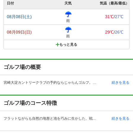
日付
天気
気温（最高/最低）
08月08日(土)
31℃
/
27℃
雨
08月09日(日)
29℃
/
26℃
雨
もっと見る
ゴルフ場の概要
宮崎大淀カントリークラブの予約ならじゃらんゴルフ。カートの有無や利用税、キャンセル料、ナイター設備、駐車場などのコース情報はもちろん、口コミ、フォトギャラリーなどコースの難易度や攻略に役立つ情報充実、予約する度にポイントが貯まるのでお得にゴルフをお楽しみ頂けます。 大自然を満喫しながら、優雅にそして戦略的に誰もが楽しめる、ワンランク上のゴルフ場です。宮崎自動車道、宮崎インターチェンジより12キロの位置にあるこちらでは、鹿児島県と宮崎県にまたがる霧島連山の新燃岳が2011年1月、52年ぶりに噴火したため、しばらくの間ゴルフ予約の際には状況を聞くことが必要とのことです。クラブハウス内にはショップやロッカールームはもちろん、24席あるコンペルーム3部屋、ディナー180名（立食なら350名収容）の大ホール、その他プレイルームなど、コーヒーラウンジやレストランも含め団欒できるくつろぎの空間を存分にお楽しみいただける施設になっています。また食事つきのスペシャルデー、ハッピーデーなど月例会とは別に、お得な料金プランでのプレイをお楽しみいただけるサービスにも力を入れています。
続きを見る
ゴルフ場のコース特徴
フラットながらも自然の地形と池を巧みに生かした、戦略性に富んだ丘陵コースです。フェアウェイとグリーンが素直なレイアウトになっているので、アベレージゴルファーはラウンドしやすくなっています。アウト、インとも第一打の落下地点が広くて距離もないので、ドライバーショットのミスを取り返すことができます。ただ、ミドルでグリーンを狙うショットは正確な距離感と方向性が要求されます。特にアウト7番のミドルが左ドッグで、第二打は大きな池を越えていかなければなりません。池に入った場合には、特設ティよりプレイ続行となります。吊り橋でグリーンへ向かう、名物ホールとなっています。ドラコン推奨は6番14番、ニアピン推奨は4番11番となっています。
続きを見る