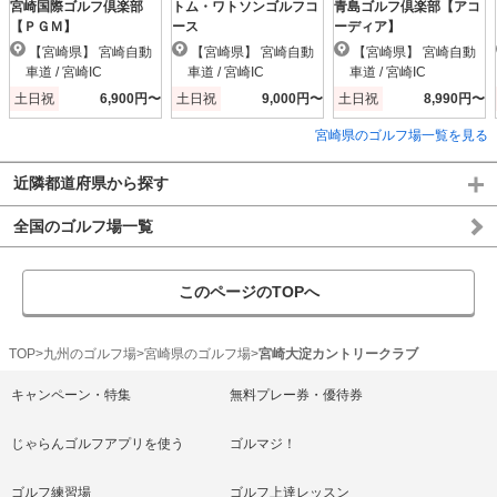
宮崎国際ゴルフ倶楽部
トム・ワトソンゴルフコ
青島ゴルフ倶楽部【アコ
【ＰＧＭ】
ース
ーディア】
【宮崎県】 宮崎自動
【宮崎県】 宮崎自動
【宮崎県】 宮崎自動
車道 / 宮崎IC
車道 / 宮崎IC
車道 / 宮崎IC
土日祝
6,900円〜
土日祝
9,000円〜
土日祝
8,990円〜
宮崎県のゴルフ場一覧を見る
近隣都道府県から探す
全国のゴルフ場一覧
このページのTOPへ
TOP
九州のゴルフ場
宮崎県のゴルフ場
宮崎大淀カントリークラブ
キャンペーン・特集
無料プレー券・優待券
じゃらんゴルフアプリを使う
ゴルマジ！
ゴルフ練習場
ゴルフ上達レッスン