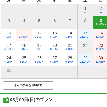
月
火
水
木
金
土
日
1
2
--
--
3
4
5
6
7
8
9
11,069
〜
--
--
--
--
--
--
10
11
12
13
14
15
16
6,160
11,069
6,160
6,160
6,160
11,069
11,069
〜
〜
〜
〜
〜
〜
〜
22
17
18
19
20
21
23
6,160
6,160
6,160
6,160
6,160
11,069
〜
〜
〜
〜
〜
〜
--
24
25
26
27
28
29
30
6,160
6,160
6,160
6,160
6,160
11,069
11,069
〜
〜
〜
〜
〜
〜
〜
31
--
さらに条件を追加する
08月09日(日)
のプラン