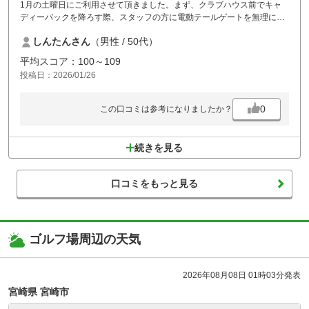
1月の土曜日にご利用させて頂きました。まず、クラブハウス前でキャ
ディーバックを降ろす際、スタッフの方に電動テールゲートを無理に開
けられました。最近は電動が多いので、壊れたら高額になりかねますの
しんたんさん
（男性 / 50代）
で、スタッフの方へ指導をお願い致します。INからスタートでしたが早
速15分程遅れてスタート、極め付けは、OUTの7番で前に6組待ち！、あ
平均スコア：100～109
り得ない感じ。約1時間待ち寒かったので体も冷えて、スコアも崩壊で
投稿日：2026/01/26
した。
0
この口コミは参考になりましたか？
続きを見る
口コミをもっと見る
ゴルフ場周辺の天気
2026年08月08日 01時03分発表
宮崎県 宮崎市