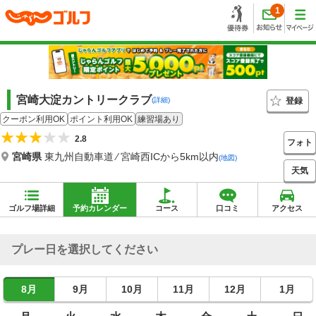
1
宮崎大淀カントリークラブ
登録
(詳細)
クーポン利用OK
ポイント利用OK
練習場あり
2.8
フォト
宮崎県
東九州自動車道 ⁄ 宮崎西ICから5km以内
(地図)
天気
ゴルフ場詳細
予約カレンダー
コース
口コミ
アクセス
プレー日を選択してください
8月
9月
10月
11月
12月
1月