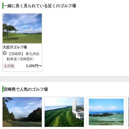
一緒に良く見られている近くのゴルフ場
大淀川ゴルフ場
【宮崎県】 東九州自
動車道 / 宮崎西IC
土日祝
3,300円〜
宮崎県で人気のゴルフ場