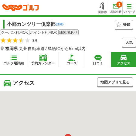
1
小郡カンツリー倶楽部
登録
(詳細)
クーポン利用OK
ポイント利用OK
練習場あり
3.5
天気
福岡県
九州自動車道 ⁄ 鳥栖ICから5km以内
ゴルフ場詳細
予約カレンダー
コース
口コミ
アクセス
アクセス
地図アプリで見る