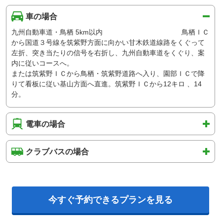
車の場合
九州自動車道・鳥栖 5km以内 鳥栖ＩＣ
から国道３号線を筑紫野方面に向かい甘木鉄道線路をくぐって
左折、突き当たりの信号を右折し、九州自動車道をくぐり、案
内に従いコースへ。
または筑紫野ＩＣから鳥栖・筑紫野道路へ入り、園部ＩＣで降
りて看板に従い基山方面へ直進。筑紫野ＩＣから12キロ 、14
分。
電車の場合
クラブバスの場合
今すぐ予約できるプランを見る