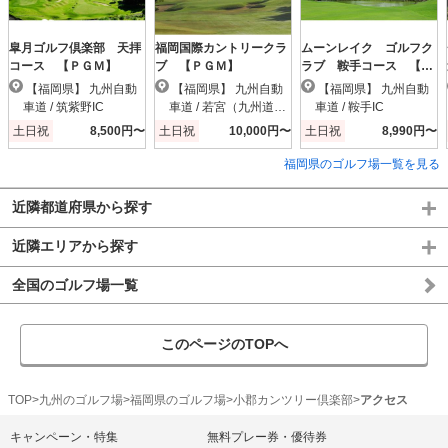
皐月ゴルフ倶楽部 天拝
福岡国際カントリークラ
ムーンレイク ゴルフク
コース 【ＰＧＭ】
ブ 【ＰＧＭ】
ラブ 鞍手コース 【Ｐ
ＧＭ】
【福岡県】 九州自動
【福岡県】 九州自動
【福岡県】 九州自動
車道 / 筑紫野IC
車道 / 若宮（九州道）I
車道 / 鞍手IC
C
土日祝
8,500円〜
土日祝
10,000円〜
土日祝
8,990円〜
福岡県のゴルフ場一覧を見る
近隣都道府県から探す
近隣エリアから探す
全国のゴルフ場一覧
このページのTOPへ
TOP
九州のゴルフ場
福岡県のゴルフ場
小郡カンツリー倶楽部
アクセス
キャンペーン・特集
無料プレー券・優待券