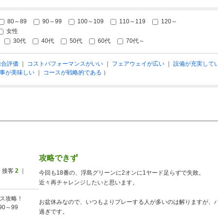
80～89
90～99
100～109
110～119
120～
女性
30代
40代
50代
60代
70代～
総合評価
｜
コストパフォーマンスがいい
｜
フェアウェイが広い
｜
設備が充実して
事が美味しい
｜
コースが戦略的である
）
攻略できず
 接客
2
｜
今回も18番の、浮島グリーンに2オンに1ヤード足らずで失敗。
近々再チャレンジしたいと思います。
ス攻略！
お盆休みなので、いつもよりプレーする人が多いのは解りますが、
90～99
過ぎです。