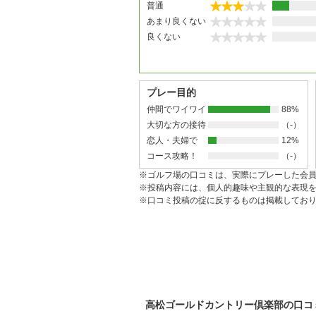
普通
あまり良くない
良くない
プレー目的
仲間でワイワイ
88%
大切な方の接待
（-）
恋人・夫婦で
12%
コース攻略！
（-）
※ゴルフ場の口コミは、実際にプレーした会
※投稿内容には、個人的趣味や主観的な表現
※口コミ投稿の掟に反するものは掲載してお
高松ゴールドカントリー倶楽部の口コ