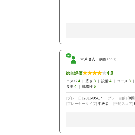
マメ さん
(男性 / 40代)
4.0
総合評価
コスパ
4
｜ 広さ
3
｜ 設備
4
｜ コース
3
｜
食事
4
｜ 戦略性
5
[プレー日]
2016/05/17
[プレー目的]
仲間
[プレーヤータイプ]
中級者
[平均スコア]