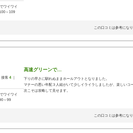
でワイワイ
100～109
この口コミは参考になり
高速グリーンで…
 接客
4
｜
下りの早さに馴れぬままホールアウトとなりました。
マナーの悪い年配３人組がいて少しイライラしましたが、楽しいコ
次こそは攻略して見せます。
でワイワイ
90～99
この口コミは参考になり