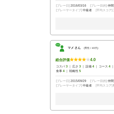
[プレー日]
2016/03/16
[プレー目的]
仲間
[プレーヤータイプ]
中級者
[平均スコア]
マメ さん
(男性 / 40代)
4.0
総合評価
コスパ
3
｜ 広さ
3
｜ 設備
4
｜ コース
4
｜
食事
4
｜ 戦略性
5
[プレー日]
2015/09/29
[プレー目的]
仲間
[プレーヤータイプ]
中級者
[平均スコア]