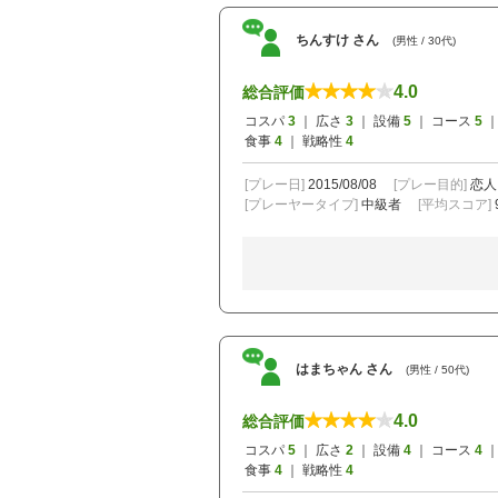
ちんすけ さん
(男性 / 30代)
4.0
総合評価
コスパ
3
｜ 広さ
3
｜ 設備
5
｜ コース
5
｜
食事
4
｜ 戦略性
4
[プレー日]
2015/08/08
[プレー目的]
恋人
[プレーヤータイプ]
中級者
[平均スコア]
はまちゃん さん
(男性 / 50代)
4.0
総合評価
コスパ
5
｜ 広さ
2
｜ 設備
4
｜ コース
4
｜
食事
4
｜ 戦略性
4