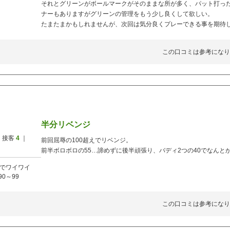
それとグリーンがボールマークがそのままな所が多く、パット打っ
ナーもありますがグリーンの管理をもう少し良くして欲しい。
たまたまかもしれませんが、次回は気分良くプレーできる事を期待
この口コミは参考になり
半分リベンジ
 接客
4
｜
前回屈辱の100超えでリベンジ。
前半ボロボロの55…諦めずに後半頑張り、バディ2つの40でなんと
でワイワイ
90～99
この口コミは参考になり