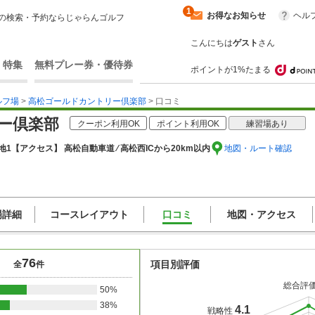
1
お得なお知らせ
ヘル
の検索・予約ならじゃらんゴルフ
こんにちは
ゲスト
さん
・特集
無料プレー券・優待券
ポイントが1%たまる
ルフ場
>
高松ゴールドカントリー倶楽部
> 口コミ
ー倶楽部
クーポン利用OK
ポイント利用OK
練習場あり
地1
【アクセス】 高松自動車道 ⁄ 高松西ICから20km以内
地図・ルート確認
場詳細
コースレイアウト
口コミ
地図・アクセス
76
項目別評価
全
件
総合評
50%
38%
4.1
戦略性