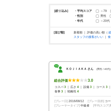
[絞り込み]
・平均スコア
～79
・性別
男性
・年代
～20代
[並び順]
新着順 ｜ 評価の高い順（
スタッフの接客がいい
｜
食
ＫＯＪＩＡＫＡ さん
(男性 / 40代)
3.0
総合評価
コスパ
3
｜ 広さ
4
｜ 設備
3
｜ コース
3
｜
食事
3
｜ 戦略性
4
[プレー日]
2016/08/12
[プレー目的]
コー
[プレーヤータイプ]
中級者
[平均スコア]