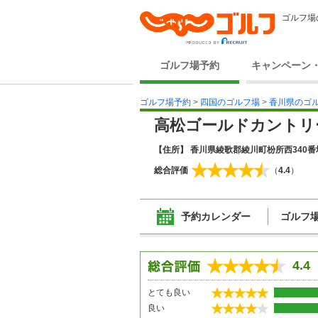
ゴルフ場
ゴルフ場予約
キャンペーン
ゴルフ場予約
>
四国のゴルフ場
>
香川県のゴ
高松ゴールドカントリ
【住所】 香川県綾歌郡綾川町枌所西340番
総合評価
（
4.4
）
予約カレンダー
ゴルフ
4.4
とても良い
良い