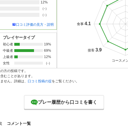
12%
（-）
（-）
4.1
食事
口コミ評価の見方・説明
プレイヤータイプ
初心者
19%
3.9
接客
中級者
69%
上級者
12%
コースメ
女性
（-）
員の方の投稿です。
を含むことがあります。
りません。詳細は、
口コミ投稿の掟
をご覧ください。
プレー履歴から口コミを書く
ミ コメント一覧