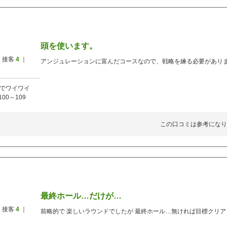
頭を使います。
 接客
4
｜
アンジュレーションに富んだコースなので、戦略を練る必要があり
でワイワイ
100～109
この口コミは参考になり
最終ホール…だけが…
 接客
4
｜
前略的で 楽しいラウンドでしたが 最終ホール…無ければ目標クリア