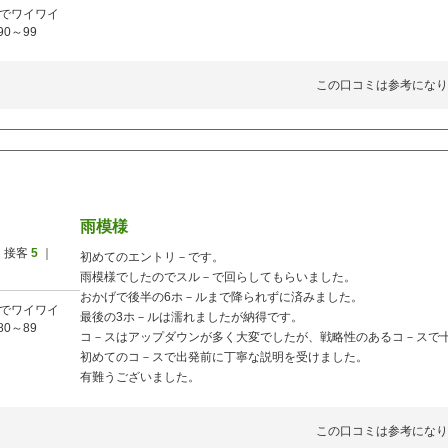
でワイワイ
90～99
この口コミは参考になり
雨模様
 接客
5
｜
初めてのエントリ－です。
雨模様でしたのでスル－で回らしてもらいました。
おかげで後半の6ホ－ルまで降られずに済みました。
でワイワイ
最後の3ホ－ルは濡れましたが納得です。
80～89
コ－スはアップダウンが多く大変でしたが、戦略性のあるコ－スで
初めてのコ－スで出発前に丁寧な説明を受けました。
有難うございました。
この口コミは参考になり