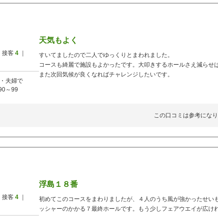
天気もよく
 接客
4
｜
すいてましたので二人でゆっくりとまわれました。
コースも綺麗で施設もよかったです。大叩きするホールさえ減らせ
また次回気候が良くなればチャレンジしたいです。
・夫婦で
90～99
この口コミは参考になり
浮島１８番
 接客
4
｜
初めてこのコースをまわりましたが、４人のうち風が強かったせい
ッシャーのかかる７最終ホールです。もう少しフェアウエイが広け