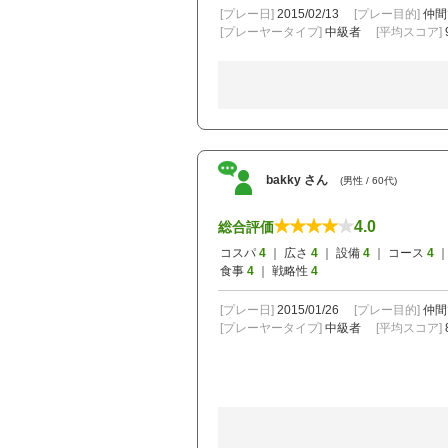
[プレー日]
2015/02/13
[プレー目的]
仲間
[プレーヤータイプ]
中級者
[平均スコア]
bakky さん
(男性 / 60代)
4.0
総合評価
コスパ
4
｜ 広さ
4
｜ 設備
4
｜ コース
4
｜
食事
4
｜ 戦略性
4
[プレー日]
2015/01/26
[プレー目的]
仲間
[プレーヤータイプ]
中級者
[平均スコア]