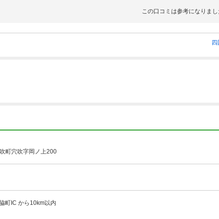
この口コミは参考になりまし
四
吹町穴吹字岡ノ上200
脇町IC から10km以内