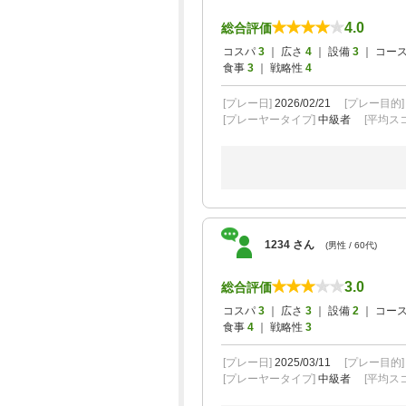
4.0
総合評価
コスパ
3
｜ 広さ
4
｜ 設備
3
｜ コー
食事
3
｜ 戦略性
4
[プレー日]
2026/02/21
[プレー目的
[プレーヤータイプ]
中級者
[平均スコ
1234 さん
(男性 / 60代)
3.0
総合評価
コスパ
3
｜ 広さ
3
｜ 設備
2
｜ コー
食事
4
｜ 戦略性
3
[プレー日]
2025/03/11
[プレー目的
[プレーヤータイプ]
中級者
[平均スコ