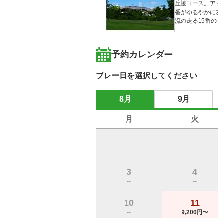
丘陵コース。ア
番がゆるやかに
流の走る15番
予約カレンダー
プレー日を選択してください
8月
9月
月
火
3
4
--
--
10
11
--
9,200円〜