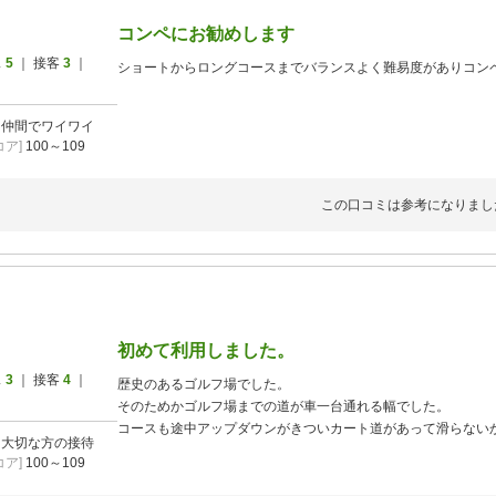
コンペにお勧めします
ス
5
｜ 接客
3
｜
ショートからロングコースまでバランスよく難易度がありコン
]
仲間でワイワイ
ア]
100～109
この口コミは参考になりまし
初めて利用しました。
ス
3
｜ 接客
4
｜
歴史のあるゴルフ場でした。
そのためかゴルフ場までの道が車一台通れる幅でした。
コースも途中アップダウンがきついカート道があって滑らない
]
大切な方の接待
スタッフは皆さんいい感じで食事も定食が多く良かった。
ア]
100～109