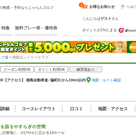
1
お得なお知らせ
ヘル
の検索・予約ならじゃらんゴルフ
こんにちは
ゲスト
さん
・特集
無料プレー券・優待券
ポイントが1%たまる
ルフ場
> 四国カントリークラブ
クーポン利用OK
ポイント利用OK
練習場あり
00
【アクセス】 徳島自動車道 ⁄ 脇町ICから10km以内
地図・ルート確認
場詳細
コースレイアウト
口コミ
地図・アクセス
マを語るやすらぎの空間
む丘陵地に、のびやかに広がる18ホール　
