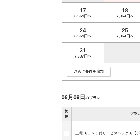
17
18
6,564円〜
7,364円〜
24
25
6,564円〜
7,364円〜
31
7,337円〜
さらに条件を追加
08月08日
のプラン
比
プラ
較
土曜 ★ランチ付サービスパック★【ボ