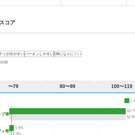
スコア
ディが出やすい
パーオンしやすい
OBになりにくい
の比較
〜79
80〜99
100〜119
じ
52.
ープ率
52.
1.5%
ディ率
1.3%