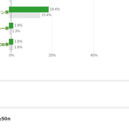
19.4%
オン率
15.4%
1.9%
カー率
1.3%
1.6%
OB率
1.8%
0%
20%
40%
50
全
件