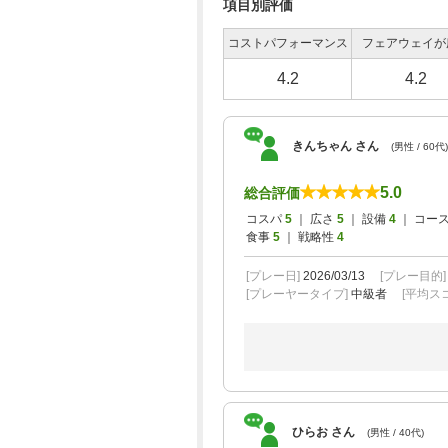
項目別評価
コストパフォーマンス
フェアウェイが
4.2
4.2
きんちゃん さん
(男性 / 60代)
5.0
総合評価
コスパ
5
｜ 広さ
5
｜ 設備
4
｜ コー
食事
5
｜ 戦略性
4
[プレー日]
2026/03/13
[プレー目的
[プレーヤータイプ]
中級者
[平均スコ
ひらお さん
(男性 / 40代)