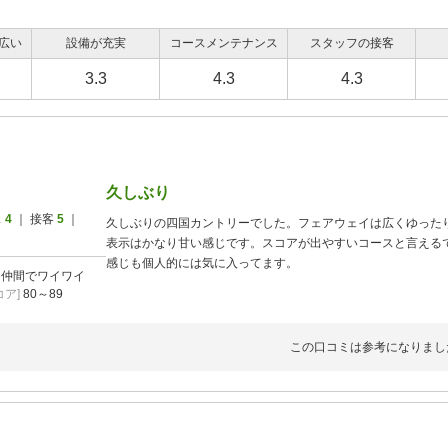
広い
設備が充実
コースメンテナンス
スタッフの接客
3.3
4.3
4.3
久しぶり
ス
4
｜ 接客
5
｜
久しぶりの四国カントリーでした。フェアウェイは広くゆった
表示はかなり甘い感じです。スコアが出やすいコースと言える
感じも個人的には気に入ってます。
]
仲間でワイワイ
ア]
80～89
この口コミは参考になりまし