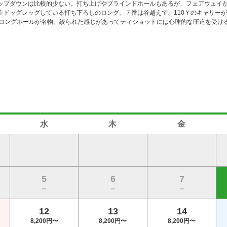
ップダウンは比較的少ない。打ち上げやブラインドホールもあるが、フェアウェイ
左ドッグレッグしている打ち下ろしのロング。７番は谷越えで、110Ｙのキャリー
のロングホールが名物。絞られた感じがあってティショットには心理的な圧迫を受け
水
木
金
5
6
7
--
--
--
12
13
14
8,200円〜
8,200円〜
8,200円〜