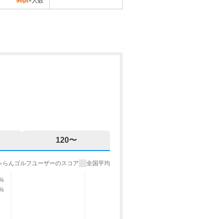
96pt
×人数
120〜
ゃらんゴルフユーザーのスコア
全国平均
7%
9%