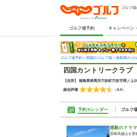
ゴルフ場
ゴルフ場予約
キャンペーン
ゴルフ場予約
>
四国のゴルフ場
>
徳島県のゴ
四国カントリークラブ
【住所】 徳島県美馬市穴吹町穴吹字岡ノ上2
総合評価
（
4.4
）
予約カレンダー
ゴルフ
感動のドラ
霊峰高越山を望