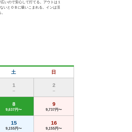
が広いので安心して打てる。アウトは１
がないとＯＢに吸いこまれる。インは渓
る。
土
日
1
2
--
--
8
9
9,637円〜
9,737円〜
15
16
9,155円〜
9,155円〜