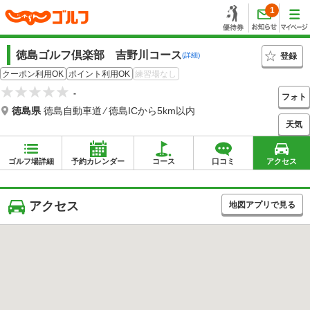
1
徳島ゴルフ倶楽部 吉野川コース
登録
(詳細)
クーポン利用OK
ポイント利用OK
練習場なし
-
フォト
徳島県
徳島自動車道 ⁄ 徳島ICから5km以内
天気
ゴルフ場詳細
予約カレンダー
コース
口コミ
アクセス
アクセス
地図アプリで見る