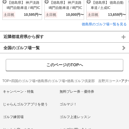
【徳島県】 神戸淡路
【徳島県】 神戸淡路
【徳島県】 徳島自動
鳴門自動車道 / 鳴門IC
鳴門自動車道 / 鳴門IC
車道 / 土成IC
土日祝
10,595円〜
土日祝
10,000円〜
土日祝
13,659円〜
徳島県のゴルフ場一覧を見る
近隣都道府県から探す
全国のゴルフ場一覧
このページのTOPへ
TOP
四国のゴルフ場
徳島県のゴルフ場
徳島ゴルフ倶楽部 吉野川コース
アク
キャンペーン・特集
無料プレー券・優待券
じゃらんゴルフアプリを使う
ゴルマジ！
ゴルフ練習場
ゴルフ上達レッスン