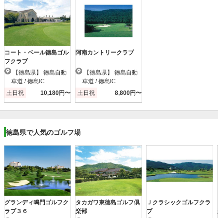
コート・ベール徳島ゴル
阿南カントリークラブ
フクラブ
【徳島県】 徳島自動
【徳島県】 徳島自動
車道 / 徳島IC
車道 / 徳島IC
土日祝
10,180円〜
土日祝
8,800円〜
徳島県で人気のゴルフ場
グランディ鳴門ゴルフク
タカガワ東徳島ゴルフ倶
Ｊクラシックゴルフクラ
ラブ３６
楽部
ブ