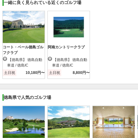
一緒に良く見られている近くのゴルフ場
コート・ベール徳島ゴル
阿南カントリークラブ
フクラブ
【徳島県】 徳島自動
【徳島県】 徳島自動
車道 / 徳島IC
車道 / 徳島IC
土日祝
10,180円〜
土日祝
8,800円〜
徳島県で人気のゴルフ場