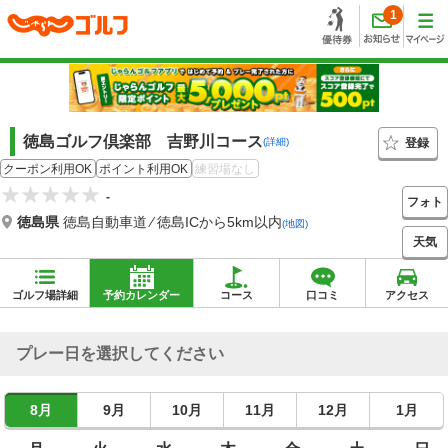
1
徳島ゴルフ倶楽部 吉野川コース
登録
(詳細)
クーポン利用OK
ポイント利用OK
練習場なし
-
フォト
徳島県
徳島自動車道 ⁄ 徳島ICから5km以内
(地図)
天気
ゴルフ場詳細
予約カレンダー
コース
口コミ
アクセス
プレー日を選択してください
8月
9月
10月
11月
12月
1月