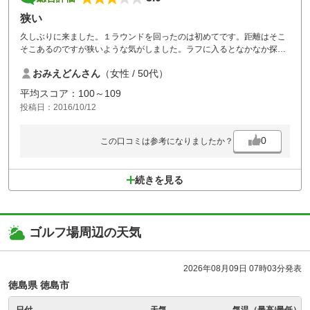
狭い
久しぶりに来ました。１ラウンドを回ったのは初めてです。距離はそこ
そこあるのですが狭いような気がしました。ラフに入るとなかなか探し
にくくけっこう難しかったです。カートを中に乗り入れできるのが楽で
おみえどんさん
（女性 / 50代）
嬉しかったです。朝は日が強くてボールが見えにくかったです。
平均スコア：100～109
投稿日：2016/10/12
0
この口コミは参考になりましたか？
続きを見る
ゴルフ場周辺の天気
2026年08月09日 07時03分発表
徳島県 徳島市
日付
天気
気温（最高/最低）