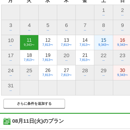
月
火
水
木
金
土
日
1
2
--
--
3
4
5
6
7
8
9
--
--
--
--
--
--
--
10
11
12
13
14
15
16
9,343
7,813
7,813
7,813
9,343
9,343
〜
〜
〜
〜
〜
〜
--
17
20
22
23
18
19
21
7,813
7,813
7,813
〜
〜
〜
--
--
--
--
24
25
28
29
26
27
30
7,813
7,813
9,343
〜
〜
〜
--
--
--
--
31
--
さらに条件を追加する
08月11日(火)
のプラン