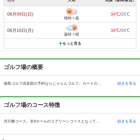
08月09日(日)
34℃
/
25℃
晴時々曇
08月10日(月)
34℃
/
26℃
曇時々晴
もっと見る
ゴルフ場の概要
徳島ゴルフ倶楽部の予約ならじゃらんゴルフ。カートの有無や利用税、キャンセル料、ナイター設備、駐車場などのコース情報はもちろん、口コミ、フォトギャラリーなどコースの難易度や攻略に役立つ情報充実、予約する度にポイントが貯まるのでお得にゴルフをお楽しみ頂けます。 この徳島ゴルフ倶楽部は、徳県徳島市の吉野川と鮎喰川沿いに位置する、水と緑のあふれるフラットな河川敷コースです。昭和34年開場の、佐藤儀一氏設計による、歴史ある河川敷コースとして多くのプレーヤーに親しまれています。徳島自動車道・徳島インターチェンジより、旧国道11号を北上し、吉野川橋手前を左折し、約1キロメートル。ＪＲ徳島線・徳島駅からタクシーで約7分と交通の便もよく、県下唯一のウォーキングコースで、健康促進にウォーキングゴルフを楽しめます。また、市街地にあるので手軽にプレーすることができます。父母同伴プレーも可能で、ジュニア料金の設定もあるので、近くの市民吉野川運動場と合わせて、休日に家族と楽しみたいゴルフ場です。
続きを見る
ゴルフ場のコース特徴
河川敷コース。全9ホールの２グリーンコースとなっており、初心者、女性、ジュニアに最適です。吉野川右岸の河川敷に造成された、水と緑のあふれるフラットなコースとなっており、起伏はないが、フェアウェイが狭く、50あまりのバンカーと、3つの人工芝を配しているのでかなり難しいです。1番は右に池、左はOBの堤防があります。5番は左側が川で、左ドッグレッグ。6番のドッグレッグや8番の池とバンカーの効いたショートホールなどは、個性的で味のあるホールとなっています。グリーンはベントで広く、アンジュレーションが効いています。河川敷のため、ポイントは風。このコースで練習すれば、距離感や風の読みはレベルアップしそうです。手入れも良く、上級者も楽しめるコース構成です。
続きを見る