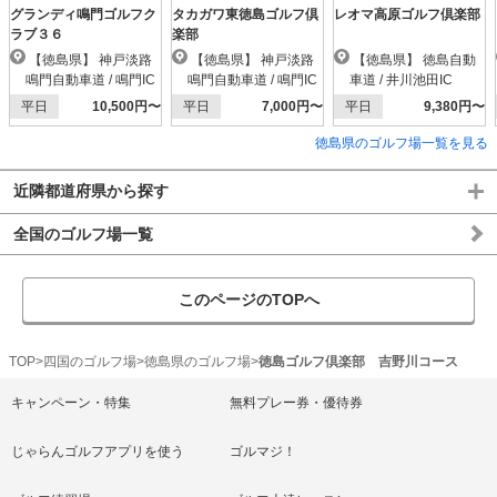
グランディ鳴門ゴルフク
タカガワ東徳島ゴルフ倶
レオマ高原ゴルフ倶楽部
ラブ３６
楽部
【徳島県】 神戸淡路
【徳島県】 神戸淡路
【徳島県】 徳島自動
鳴門自動車道 / 鳴門IC
鳴門自動車道 / 鳴門IC
車道 / 井川池田IC
平日
10,500円〜
平日
7,000円〜
平日
9,380円〜
徳島県のゴルフ場一覧を見る
近隣都道府県から探す
全国のゴルフ場一覧
このページのTOPへ
TOP
四国のゴルフ場
徳島県のゴルフ場
徳島ゴルフ倶楽部 吉野川コース
キャンペーン・特集
無料プレー券・優待券
じゃらんゴルフアプリを使う
ゴルマジ！