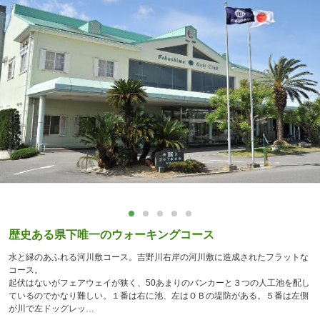
歴史ある県下唯一のウォーキングコース
水と緑のあふれる河川敷コース。吉野川右岸の河川敷に造成されたフラットな
コース。
起伏はないがフェアウェイが狭く、50あまりのバンカーと３つの人工池を配し
ているのでかなり難しい。１番は右に池、左はＯＢの堤防がある。５番は左側
が川で左ドッグレッ