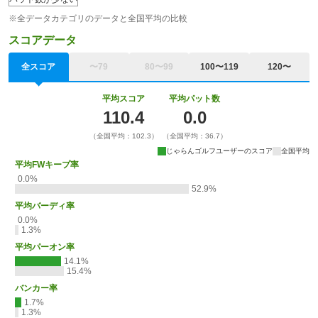
※全データカテゴリのデータと全国平均の比較
スコアデータ
全スコア
〜79
80〜99
100〜119
120〜
平均スコア
平均パット数
110.4
0.0
（全国平均：102.3）
（全国平均：36.7）
じゃらんゴルフユーザーのスコア
全国平均
平均FWキープ率
0.0%
52.9%
平均バーディ率
0.0%
1.3%
平均パーオン率
14.1%
15.4%
バンカー率
1.7%
1.3%