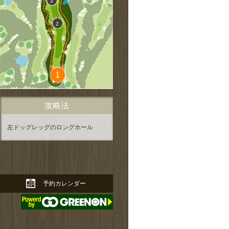
3
2
1
ページの先頭に戻る↑
攻略法
左ドッグレッグのロングホール
予約カレンダー
拡大する