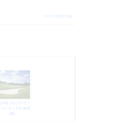
ページの先頭に戻る↑
良の杜ゴルフクラブ
アコーディア】(奈良
県)