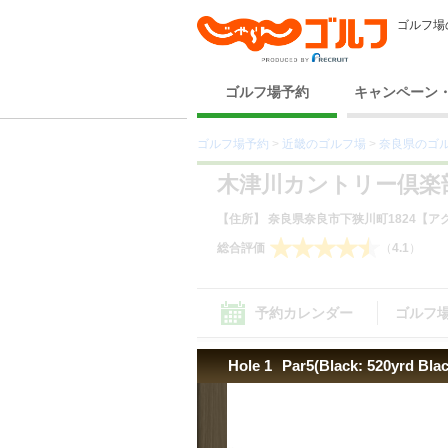
ゴルフ場
ゴルフ場予約
キャンペーン
ゴルフ場予約
>
近畿のゴルフ場
>
奈良県のゴ
木津川カントリー倶楽
【住所】 奈良県奈良市下狭川町1824
【アク
総合評価
（
4.1
）
予約カレンダー
ゴルフ
Hole 1
Par5(Black: 520yrd Black
コース（2） ｜
設備サービス（11）
｜
周辺
コース