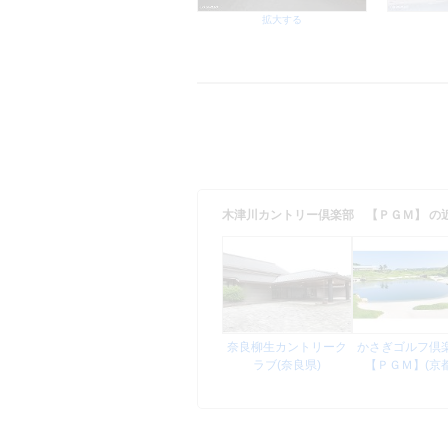
拡大する
木津川カントリー倶楽部 【ＰＧＭ】 の
奈良柳生カントリーク
かさぎゴルフ
ラブ(奈良県)
【ＰＧＭ】(京