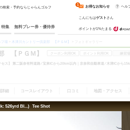
1
お得なお知らせ
ヘル
の検索・予約ならじゃらんゴルフ
こんにちは
ゲスト
さん
・特集
無料プレー券・優待券
ポイントが1%たまる
ルフ場
>
木津川カントリー倶楽部 【ＰＧＭ】
> フォトギャラリー
部 【ＰＧＭ】
クーポン利用OK
ポイント利用OK
練習
セス】 第二阪奈有料道路 ⁄ 宝来ICから20km以内｜京奈和自動車道 ⁄ 木津ICから15
場詳細
コースレイアウト
口コミ
地図・アクセス
: 526yrd Bl...)
Tee Shot
・景観（3）