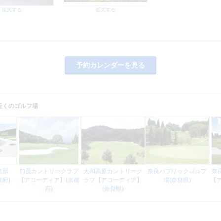
拡大する
拡大する
予約カレンダーを見る
近くのゴルフ場
倶楽部
加茂カントリークラブ
大和高原カントリーク
奈良パブリックゴルフ
奈
都府)
【アコーディア】(京都
ラブ【アコーディア】
場(奈良県)
【
府)
(奈良県)