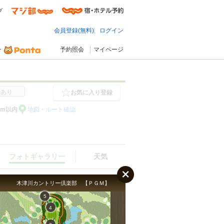
プ
会員登録(無料)
ログイン
予約照会
マイページ
場あり
お気に入り登録
km以内
地図・ルート確認
フォトギャラリー
天気
木津川カントリー倶楽部 【ＰＧＭ】
5
4
フォトギャラリー