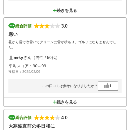
続きを見る
3.0
総合評価
寒い
昼から雪で吹雪いてグリーンに雪が積もり。ゴルフになりませんでし
た。
mrkyさん
（男性 / 50代）
平均スコア：90～99
投稿日：2025/02/06
1
この口コミは参考になりましたか？
続きを見る
4.0
総合評価
大寒波直前の冬日和に