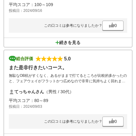
ただ残念なのは、グリーンのボールマークがそのままだったことです。
平均スコア：100～109
自分は必ずボールマークを補修するのですが、こんな素晴らしいコース
投稿日：2024/09/16
に来るプレイヤーがボールマークを直さないことにとても残念な気持ち
です。
でも久しぶりに100切れたのでまた期待です。
0
この口コミは参考になりましたか？
続きを見る
5.0
総合評価
また是非行きたいコース。
無駄なOB杭がすくなく、あるがままで打てるところが比較的多かったの
と、フェアウェイがフラットかつ広めなので非常に気持ちよく回れまし
た。
てっちゃんさん
（男性 / 30代）
また来たいコースです！
芝の養成のために砂地が多かったのが残念だったので4にはしました
平均スコア：80～89
が、これは致し方ないですね。きっとトップシーズンには青々としたフ
投稿日：2024/09/03
ェアウェイが広がるんだと思います。
ご飯もおいしかったです。
0
この口コミは参考になりましたか？