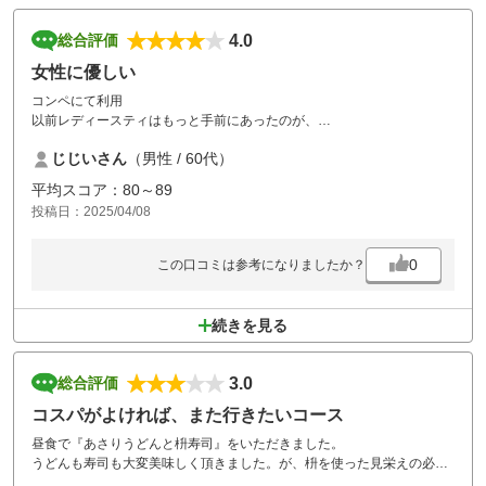
4.0
総合評価
女性に優しい
コンペにて利用
以前レディースティはもっと手前にあったのが、
どこかのピンクティみたいにグリーンより、
じじいさん
（男性 / 60代）
女性に優しいゴルフ場になりましが、飛ばす人ならセカンドはアイアン
しか使わなかったとの報告もw
平均スコア：80～89
投稿日：2025/04/08
0
この口コミは参考になりましたか？
続きを見る
3.0
総合評価
コスパがよければ、また行きたいコース
昼食で『あさりうどんと枡寿司』をいただきました。
うどんも寿司も大変美味しく頂きました。が、枡を使った見栄えの必要
性が？？？