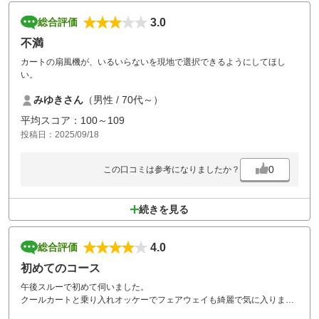
3.0
総合評価
不満
カートの扇風機が、いるいらないを現地で選択できるようにしてほし
い。
みゆきさん
（男性 / 70代～）
平均スコア：100～109
投稿日：2025/09/18
0
この口コミは参考になりましたか？
続きを見る
4.0
総合評価
初めてのコース
午後スルーで初めて伺いました。
クールカートと乗り入れオッケーでフェアウェイも綺麗で気に入りまし
たが、アコーディアの経営方針なのでしょうか、、詰め込み過ぎで各ホ