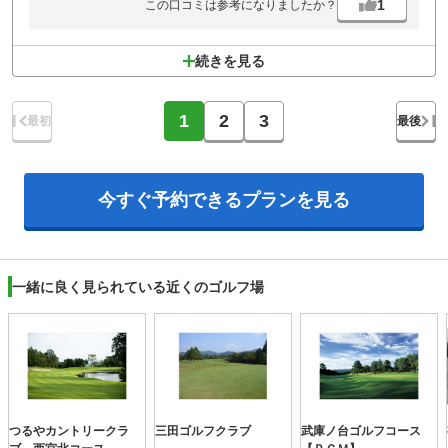
1
この口コミは参考になりましたか？
続きを見る
1
2
3
最初
最後
今すぐ予約できる
プランを見る
一緒に良く見られている近くのゴルフ場
つるやカントリークラ
三田ゴルフクラブ
武庫ノ台ゴルフコース