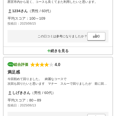
西宮市内から近く、コースも良くてまた利用したいと思います。
1234さん
（男性 / 60代）
平均スコア：100～109
投稿日：2025/06/15
0
この口コミは参考になりましたか？
続きを見る
4.0
総合評価
満足感
今回初めて回りました。 綺麗なコースで
次回も回りたいと思います マナー スルーで回りましたが 前に回っ
てる組が ディボットを直さない 非常に多く感じました、ピッチマー
しげきさん
（男性 / 60代）
クも多く全く直していない
平均スコア：80～89
投稿日：2025/06/13