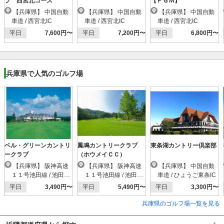
ブ 西宮北コース
【ＰＧＭ】
【兵庫県】 中国自動
【兵庫県】 中国自動
【兵庫県】 中国自動
車道 / 西宮北IC
車道 / 西宮北IC
車道 / 西宮北IC
平日
7,600円〜
平日
7,200円〜
平日
6,800円〜
兵庫県で人気のゴルフ場
ベル・グリーンカントリ
鳳鳴カントリークラブ
東条湖カントリー倶楽部
ークラブ
（ホウメイＣＣ）
【兵庫県】 阪神高速
【兵庫県】 阪神高速
【兵庫県】 中国自動
１１号池田線 / 池田木
１１号池田線 / 池田木
車道 / ひょうご東条IC
部IC
部IC
平日
3,490円〜
平日
5,490円〜
平日
3,300円〜
兵庫県のゴルフ場一覧を見る