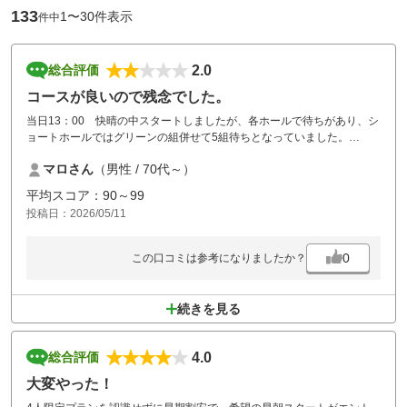
133
1〜30件表示
件中
2.0
総合評価
コースが良いので残念でした。
当日13：00 快晴の中スタートしましたが、各ホールで待ちがあり、シ
ョートホールではグリーンの組併せて5組待ちとなっていました。
1ラウンドスルーでしたが、前半で3時間以上ハーフターン16：00過ぎで
マロさん
（男性 / 70代～）
した。
このまま1ラウンド終わりが19：00過ぎと予想し、後半は断念致しまし
平均スコア：90～99
た。
投稿日：2026/05/11
コースは大変手入れされており、いいコースと思いました。
次回平日にサイチャレンジさせてもらいます。
0
この口コミは参考になりましたか？
続きを見る
4.0
総合評価
大変やった！