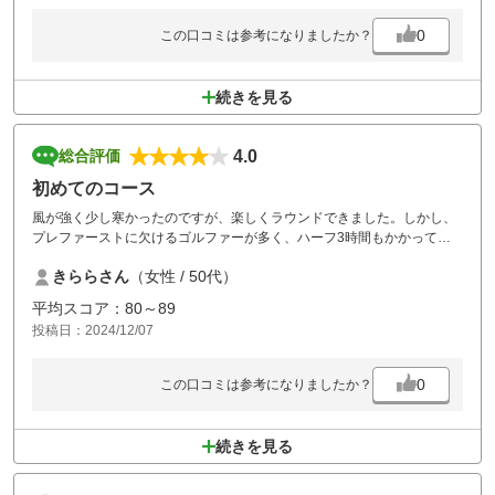
0
この口コミは参考になりましたか？
続きを見る
4.0
総合評価
初めてのコース
風が強く少し寒かったのですが、楽しくラウンドできました。しかし、
プレファーストに欠けるゴルファーが多く、ハーフ3時間もかかってし
まい残念な気持ちです。マーシャルさんが巡回してくださると有り難か
きららさん
（女性 / 50代）
ったのですが…。でもまた暖かくなったらラウンドしたいです。改善さ
れていることを期待して。
平均スコア：80～89
投稿日：2024/12/07
0
この口コミは参考になりましたか？
続きを見る