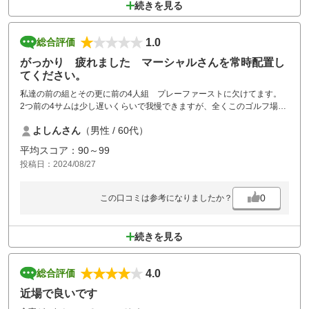
続きを見る
1.0
総合評価
がっかり 疲れました マーシャルさんを常時配置し
てください。
私達の前の組とその更に前の4人組 プレーファーストに欠けてます。
2つ前の4サムは少し遅いくらいで我慢できますが、全くこのゴルフ場で
プレーする
よしんさん
（男性 / 60代）
資格無し マスター室に後半連絡をして、注意喚起して頂いたかは、わ
かりませんが最終ホールまで
平均スコア：90～99
全く同じペースで、前半、後半各3時間ずつのゴルフとなりました。
投稿日：2024/08/27
ほぼ全ホール5分から10分待ち
でした。 六甲カントリーさんも値打ちが無くなりましたね。グリーン
の直し（マスター室にグリーンフォーク無いので仕方がないかもです
0
この口コミは参考になりましたか？
が）が全くなされていない。バンカーの足跡も沢山残ったまま、グリー
ンキーパーさんなどが少なくなったのか、名門だった六甲カントリーが
泣いていると思います。 価格はアコーディアゴルフ場では高い方です
続きを見る
が、全体的に評価はガタ下がりです。 秋のシーズンにここでコンペを
計画していますが、メンテナンス頼みます。
4.0
総合評価
近場で良いです