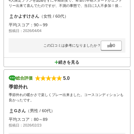
4人限定プランを認識せずに早期割安で、希望の早朝スタートがエント
リー出来て喜んでたのですが、不測の事態で、当日に1人不参加！後の
処理と割り増しが！！
かよすけさん
（女性 / 60代）
天気もよく楽しいラウンドのはずがバタバタと連絡電話の対応しながら
で、大変やった。
平均スコア：90～99
気を取り直して午後から天気やコースを楽しむラウンドに切り替えた。
投稿日：2026/04/04
ゴルフだけの楽しみラウンドにリベンジしなくちゃ！
0
この口コミは参考になりましたか？
続きを見る
5.0
総合評価
季節外れ
季節外れの暖かさで楽しくプレー出来ました。コースコンディションも
良かったです。
Gさん
（男性 / 60代）
平均スコア：80～89
投稿日：2026/02/23