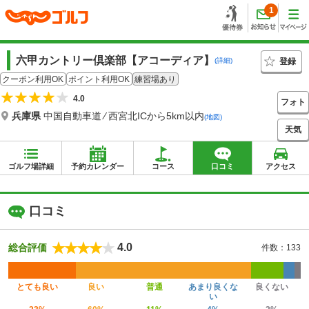
1
六甲カントリー倶楽部【アコーディア】
登録
(詳細)
クーポン利用OK
ポイント利用OK
練習場あり
4.0
フォト
兵庫県
中国自動車道 ⁄ 西宮北ICから5km以内
(地図)
天気
ゴルフ場詳細
予約カレンダー
コース
口コミ
アクセス
口コミ
4.0
総合評価
件数：133
とても良い
良い
普通
あまり良くな
良くない
い