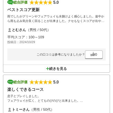
5.0
総合評価
ベストスコア更新
雨でしたがグリーンやフェアウェイも水捌けよく感心しました。途中か
ら雨も止み気分良く回ることが出来ました。クセもなくスコアが出やす
いコースだと思います。
とむさん
（男性 / 50代）
平均スコア：100～109
投稿日：2024/10/29
0
この口コミは参考になりましたか？
続きを見る
5.0
総合評価
楽しくできるコース
息子とプレイしました。
フェアウェイが広く、とてものびのびと出来ました。
コースメインテナンスも良かったです。
トミーさん
（男性 / 50代）
食事も美味しかったです。