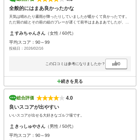
全般的にはまあ良かったかな
天気は晴れたり霧雨が降ったりしていましたが暖かくて良かったです。
ただ前の組とその前の組のプレーが遅くて前半はまあまあでしたが、後
半は３時間以上かかりました。初心者だと思うのですがそれなりに早く
すみちゃんさん
（女性 / 60代）
打ってくれれば良いのにとにかく遅かった。
接客態度や食事はとても良かったです
平均スコア：90～99
投稿日：2026/02/16
0
この口コミは参考になりましたか？
続きを見る
4.0
総合評価
良いスコアが出やすい
いいスコアが出せる大好きなゴルフ場です。
きっしゅやさん
（男性 / 50代）
平均スコア：90～99