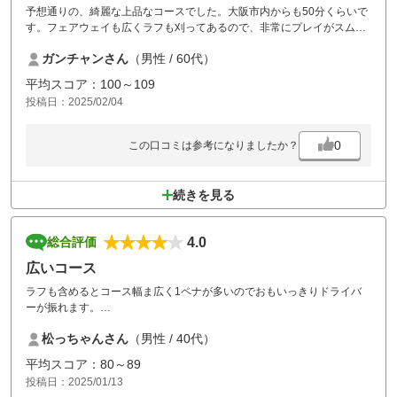
予想通りの、綺麗な上品なコースでした。大阪市内からも50分くらいで
す。フェアウェイも広くラフも刈ってあるので、非常にプレイがスムー
スでした。名門の雰囲気を残しつつ、リニューアルで快適になって、さ
ガンチャンさん
（男性 / 60代）
すかはアコーディアさんです。
強いて言えば、ランチメニューの今少しの充実と、レディースティの整
平均スコア：100～109
備をお願いしたいです。
投稿日：2025/02/04
0
この口コミは参考になりましたか？
続きを見る
4.0
総合評価
広いコース
ラフも含めるとコース幅ま広く1ペナが多いのでおもいっきりドライバ
ーが振れます。
当日は雪が残っていて、午前中はグリーンが凍っていましたが楽しめま
松っちゃんさん
（男性 / 40代）
した。
平均スコア：80～89
投稿日：2025/01/13