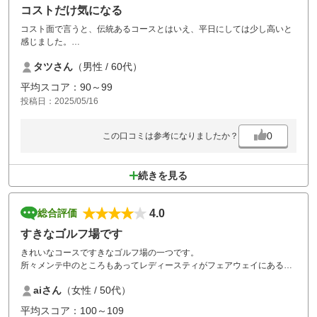
コストだけ気になる
コスト面で言うと、伝統あるコースとはいえ、平日にしては少し高いと
感じました。
コースは、距離はそこそこありましたが、戦略性はあまりない感じがし
タツさん
（男性 / 60代）
ました。ロングホールのレディースティーは、サービスしすぎかと。
フェアーウェイ、グリーンもしっかり整備されている感じでした。
平均スコア：90～99
食事は、美味しいかったです。
投稿日：2025/05/16
0
この口コミは参考になりましたか？
続きを見る
4.0
総合評価
すきなゴルフ場です
きれいなコースですきなゴルフ場の一つです。
所々メンテ中のところもあってレディースティがフェアウェイにあると
ころも。
aiさん
（女性 / 50代）
少し風はありましたがお天気で楽しくプレイさせてもらいました。
ただ食事で付け合わせのサラダが少し時間が経って乾燥気味で色が変わ
平均スコア：100～109
っていたのが残念でした。