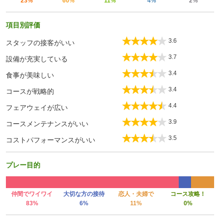
23%
60%
11%
4%
2%
項目別評価
3.6
スタッフの接客がいい
3.7
設備が充実している
3.4
食事が美味しい
3.4
コースが戦略的
4.4
フェアウェイが広い
3.9
コースメンテナンスがいい
3.5
コストパフォーマンスがいい
プレー目的
仲間でワイワイ
大切な方の接待
恋人・夫婦で
コース攻略！
83%
6%
11%
0%