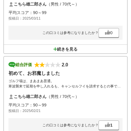
こちら雄二郎さん
（男性 / 70代～）
食べにくく、私見では海鮮丼で十分ではないでしょうか。
平均スコア：90～99
投稿日：2025/03/11
0
この口コミは参考になりましたか？
続きを見る
2.0
総合評価
初めて、お邪魔しました
ゴルフ場は、まあまあ普通。
寒波襲来で延期を申し入れるも、キャンセルフイを請求するとの事でや
むを得ず決行。
こちら雄二郎さん
（男性 / 70代～）
雪が舞い散る寒い中、ハーフ2時間40分には閉口する。
近頃はマナーに欠けるスロープレーヤーが多いので、トイレ等にプレイ
平均スコア：90～99
ファスト・マナー向上を貼り紙にて推進しているが効果はイマイチです
投稿日：2025/02/21
ね。
カートナビで呼び掛けてほしい。
1
この口コミは参考になりましたか？