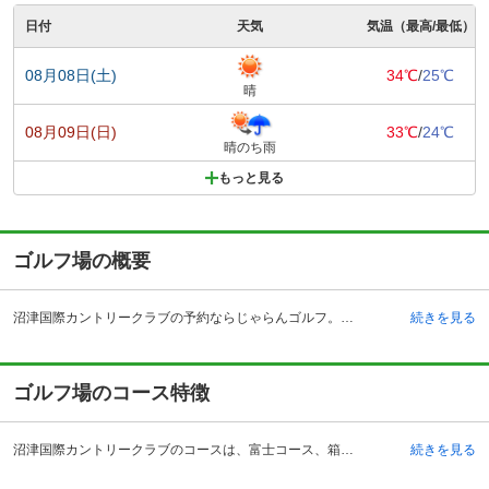
日付
天気
気温（最高/最低）
08月08日(土)
34℃
/
25℃
晴
08月09日(日)
33℃
/
24℃
晴のち雨
もっと見る
ゴルフ場の概要
沼津国際カントリークラブの予約ならじゃらんゴルフ。カートの有無や利用税、キャンセル料、ナイター設備、駐車場などのコース情報はもちろん、口コミ、フォトギャラリーなどコースの難易度や攻略に役立つ情報充実、予約する度にポイントが貯まるのでお得にゴルフをお楽しみ頂けます。 沼津国際カントリークラブは、静岡県沼津市足高にあり、愛鷹山のふもとに展開されているゴルフコースです。コースからは、駿河湾や静岡の街並みが一望できるという、抜群のロケーションに恵まれ、東名高速道路の沼津インターチェンジから5キロメートルとアクセスの良いゴルフ場でもあります。 過去には、アマチュアゴルフの公式戦などの舞台にもなりました。さらにコースレート審査において、72.2という認定を受けたことから、評価も人気もとても高まってきているコースです。新しいベント芝を活用し、国内でも珍しい壮大なコースセッティングは、ゴルフ番組の撮影などに使われているほどです。また、GPSナビが乗車カート全てに搭載されており、ピンまでの距離を確認できます。
続きを見る
ゴルフ場のコース特徴
沼津国際カントリークラブのコースは、富士コース、箱根コース、天城コースの3つのコースからなり、全27ホールです。コースレートは72で、それぞれ趣が違います。富士コースが3,408ヤード、箱根コースが3,358ヤード、天城コースが3,207ヤードであり、フラットに思えて、実はアップダウンのある丘陵レイアウトとなっています。 富士コースはゆったりとした打ち上げのロングホールから始まり、途中で打ち上げ、打ち下ろしを繰り返すコースになります。箱根コースもスタートは打ち下ろしのロングホールになっており、富士コース同様、起伏が多いコースとなっています。 天城コースは、全体的にトリッキーなホールが多く、特に8番ホールはミドルホールの中では難易度が高いホールですが、同時にプレーの醍醐味も味わえるホールとなっています。
続きを見る