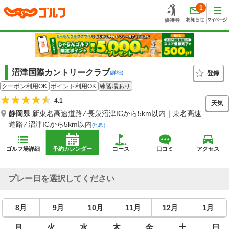
1
沼津国際カントリークラブ
登録
(詳細)
クーポン利用OK
ポイント利用OK
練習場あり
4.1
天気
静岡県
新東名高速道路 ⁄ 長泉沼津ICから5km以内｜東名高速
道路 ⁄ 沼津ICから5km以内
(地図)
ゴルフ場詳細
予約カレンダー
コース
口コミ
アクセス
プレー日を選択してください
8月
9月
10月
11月
12月
1月
月
火
水
木
金
土
日