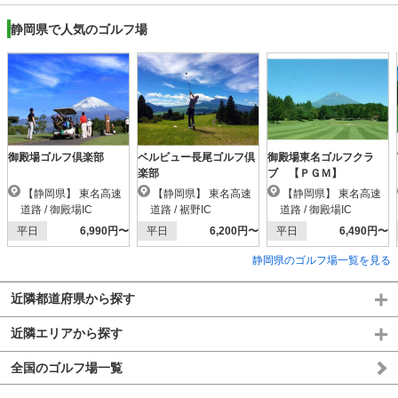
静岡県で人気のゴルフ場
御殿場ゴルフ倶楽部
ベルビュー長尾ゴルフ倶
御殿場東名ゴルフクラ
楽部
ブ 【ＰＧＭ】
【静岡県】 東名高速
【静岡県】 東名高速
【静岡県】 東名高速
道路 / 御殿場IC
道路 / 裾野IC
道路 / 御殿場IC
平日
6,990円〜
平日
6,200円〜
平日
6,490円〜
静岡県のゴルフ場一覧を見る
近隣都道府県から探す
近隣エリアから探す
全国のゴルフ場一覧