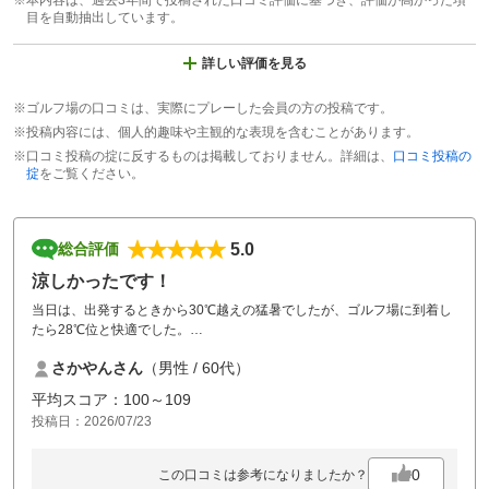
※本内容は、過去3年間で投稿された口コミ評価に基づき、評価が高かった項
目を自動抽出しています。
詳しい評価を見る
※ゴルフ場の口コミは、実際にプレーした会員の方の投稿です。
※投稿内容には、個人的趣味や主観的な表現を含むことがあります。
※口コミ投稿の掟に反するものは掲載しておりません。詳細は、
口コミ投稿の
掟
をご覧ください。
5.0
総合評価
涼しかったです！
当日は、出発するときから30℃越えの猛暑でしたが、ゴルフ場に到着し
たら28℃位と快適でした。
また、スタート時には霧があり視界が少し悪かったですが、それも徐々
さかやんさん
（男性 / 60代）
に晴れて最高の天気となりました。
コースも全体的にきれいでよかったです。
平均スコア：100～109
但し、霧の為 時間が掛かってしまいましたがしょうがないですね。
投稿日：2026/07/23
ありがとうございました。
0
この口コミは参考になりましたか？