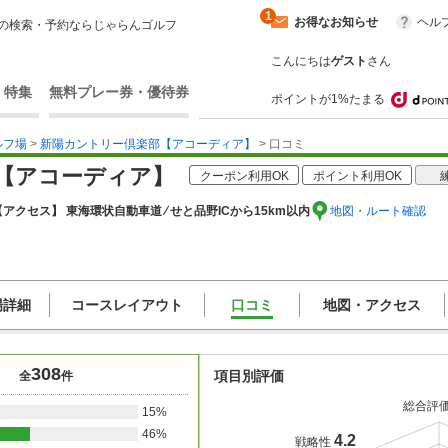
1
お得なお知らせ
ヘル
の検索・予約ならじゃらんゴルフ
こんにちは
ゲスト
さん
・特集
無料プレー券・優待券
ポイントが1%たまる
ルフ場
>
新陽カントリー倶楽部【アコーディア】
> 口コミ
【アコーディア】
クーポン利用OK
ポイント利用OK
【アクセス】 東海環状自動車道 ⁄ せと品野ICから15km以内
地図・ルート確認
場詳細
コースレイアウト
口コミ
地図・アクセス
308
項目別評価
全
件
総合評
15%
46%
4.2
戦略性