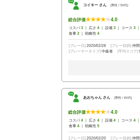
コイキー さん
(男性 / 50代)
4.0
総合評価
コスパ
3
｜ 広さ
4
｜ 設備
3
｜ コース
3
｜
食事
2
｜ 戦略性
4
[プレー日]
2020/02/28
[プレー目的]
仲間
[プレーヤータイプ]
中級者
[平均スコア]
あおちゃん さん
(男性 / 60代)
4.0
総合評価
コスパ
4
｜ 広さ
4
｜ 設備
4
｜ コース
4
｜
食事
4
｜ 戦略性
5
[プレー日]
2020/02/20
[プレー目的]
仲間