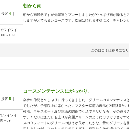
朝から雨
 接客
4
｜
朝から雨残念ですが先輩達とプレーしましたがやっぱり雨が降るとス
しますがとても良いコ―スです。次回は晴れます様に又、チャレン
でワイワイ
100～109
この口コミは参考になり
コースメンテナンスにがっかり。
 接客
5
｜
会社の仲間と久しぶりに行ってきました。グリーンのメンテナンス
でしたが、予想以上に悪かった。マスター室前の表示が刈高3.5㍉、
模様、早朝スタート及び気温の関係で刈込できないなら、その通り
でワイワイ
す。くだりはまだしも上りが高麗グリーンのようにガサガサ音がす
80～89
スの９フィートのグリーンのほうが良かったかな。昔のグリーンを
用しましたが、マットもボロボロすぎる、有料ならその辺りのメン