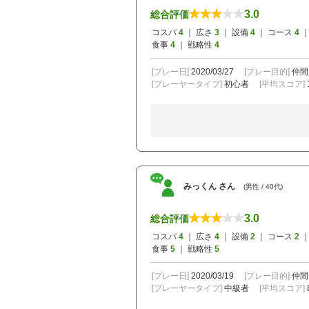
3.0
総合評価
コスパ
4
｜ 広さ
3
｜ 設備
4
｜ コース
4
｜
食事
4
｜ 戦略性
4
[プレー日]
2020/03/27
[プレー目的]
仲間
[プレーヤータイプ]
初心者
[平均スコア]
みっくん さん
(男性 / 40代)
3.0
総合評価
コスパ
4
｜ 広さ
4
｜ 設備
2
｜ コース
2
｜
食事
5
｜ 戦略性
5
[プレー日]
2020/03/19
[プレー目的]
仲間
[プレーヤータイプ]
中級者
[平均スコア]