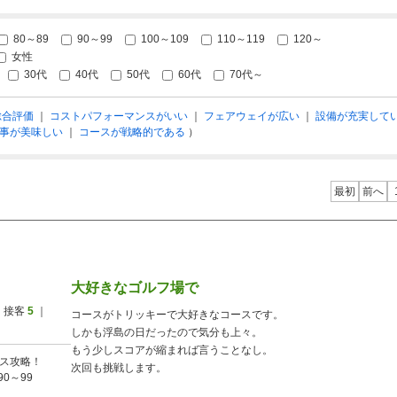
80～89
90～99
100～109
110～119
120～
女性
30代
40代
50代
60代
70代～
総合評価
｜
コストパフォーマンスがいい
｜
フェアウェイが広い
｜
設備が充実して
事が美味しい
｜
コースが戦略的である
）
最初
前へ
大好きなゴルフ場で
 接客
5
｜
コースがトリッキーで大好きなコースです。
しかも浮島の日だったので気分も上々。
もう少しスコアが縮まれば言うことなし。
ス攻略！
次回も挑戦します。
90～99