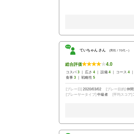
ていちゃん さん
(男性 / 70代～)
4.0
総合評価
コスパ
3
｜ 広さ
4
｜ 設備
4
｜ コース
4
｜
食事
3
｜ 戦略性
5
[プレー日]
2020/03/02
[プレー目的]
仲間
[プレーヤータイプ]
中級者
[平均スコア]