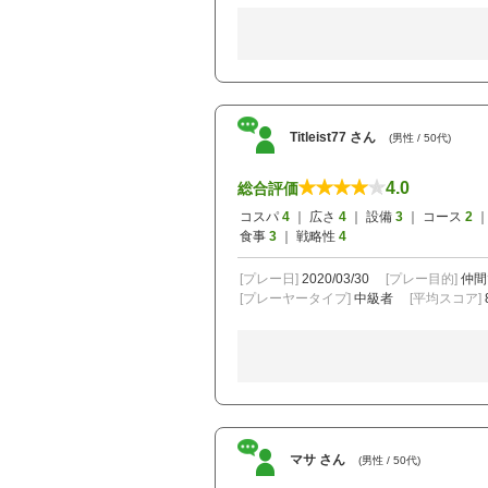
Titleist77 さん
(男性 / 50代)
4.0
総合評価
コスパ
4
｜ 広さ
4
｜ 設備
3
｜ コース
2
｜
食事
3
｜ 戦略性
4
[プレー日]
2020/03/30
[プレー目的]
仲間
[プレーヤータイプ]
中級者
[平均スコア]
マサ さん
(男性 / 50代)