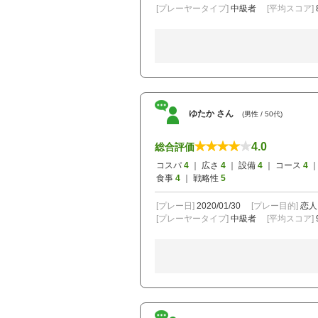
[プレーヤータイプ]
中級者
[平均スコア]
ゆたか さん
(男性 / 50代)
4.0
総合評価
コスパ
4
｜ 広さ
4
｜ 設備
4
｜ コース
4
｜
食事
4
｜ 戦略性
5
[プレー日]
2020/01/30
[プレー目的]
恋人
[プレーヤータイプ]
中級者
[平均スコア]