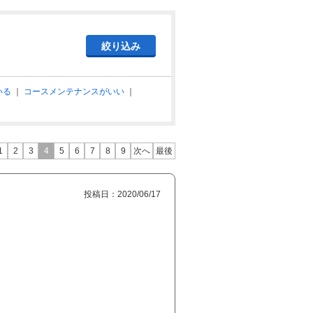
いる
｜
コースメンテナンスがいい
｜
1
2
3
4
5
6
7
8
9
次へ
最後
投稿日：2020/06/17