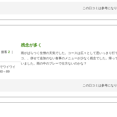
この口コミは参考になり
残念が多く
 接客
2
｜
雨がぱらつく生憎の天気でした。コースは広々として思いっきり打
コ、、併せて追加のない食事のメニューが少なく残念でした。帰っ
いました。雨の中のプレーで仕方ないのかな？
でワイワイ
80～89
この口コミは参考になり