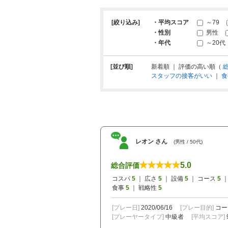
[絞り込み]
・平均スコア
～79
・性別
男性
・年代
～20代
[並び順]
新着順 ｜ 評価の高い順（
スタッフの接客がいい
｜
食
レオン さん
(男性 / 50代)
5.0
総合評価
コスパ
5
｜ 広さ
5
｜ 設備
5
｜ コース
5
｜
食事
5
｜ 戦略性
5
[プレー日]
2020/06/16
[プレー目的]
コー
[プレーヤータイプ]
中級者
[平均スコア]