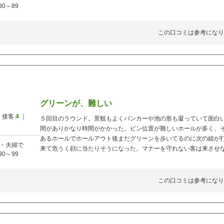
80～89
この口コミは参考になり
グリーンが、難しい
 接客
4
｜
５回目のラウンド。景観もよくバンカーや池の形も凝っていて面白
間がありかなり時間がかかった。ピン位置が難しいホールが多く、
あるホールでホールアウト後まだグリーンを歩いてるのに次の組が
・夫婦で
来て危うく顔に当たりそうになった。マナーを守れない客は来させ
90～99
この口コミは参考になり