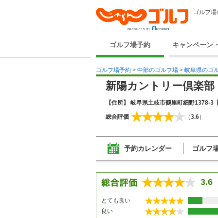
ゴルフ場
ゴルフ場予約
キャンペーン
ゴルフ場予約
>
中部のゴルフ場
>
岐阜県のゴ
新陽カントリー倶楽部
【住所】 岐阜県土岐市鶴里町細野1378-3
総合評価
（
3.6
）
予約カレンダー
ゴルフ
3.6
とても良い
良い