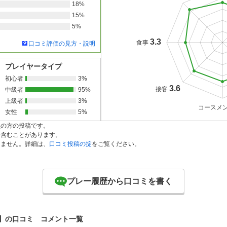
18%
15%
5%
3.3
食事
口コミ評価の見方・説明
プレイヤータイプ
初心者
3%
3.6
接客
中級者
95%
上級者
3%
コースメ
女性
5%
員の方の投稿です。
を含むことがあります。
りません。詳細は、
口コミ投稿の掟
をご覧ください。
プレー履歴から口コミを書く
】の口コミ コメント一覧