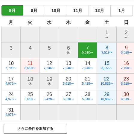
8月
9月
10月
11月
12月
1月
月
火
水
木
金
土
日
1
2
--
--
3
4
5
6
7
8
9
5,610
9,519
8,519
休
〜
〜
〜
--
--
--
10
11
12
13
14
15
16
7,700
8,610
7,246
7,246
7,246
8,155
7,700
〜
〜
〜
〜
〜
〜
〜
18
19
17
20
21
22
23
4,973
5,610
5,428
10,882
8,519
〜
休
休
〜
〜
〜
〜
24
25
26
27
28
29
30
4,973
5,610
5,428
5,610
5,610
10,882
8,519
〜
〜
〜
〜
〜
〜
〜
31
4,973
〜
さらに条件を追加する