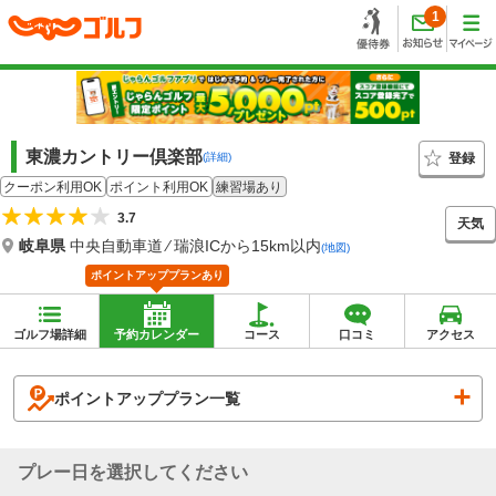
1
東濃カントリー倶楽部
登録
(詳細)
クーポン利用OK
ポイント利用OK
練習場あり
3.7
天気
岐阜県
中央自動車道 ⁄ 瑞浪ICから15km以内
(地図)
ポイントアッププランあり
ゴルフ場詳細
予約カレンダー
コース
口コミ
アクセス
ポイントアッププラン一覧
プレー日を選択してください