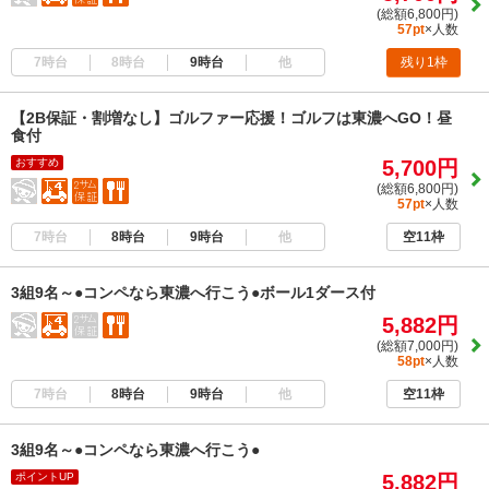
(総額6,800円)
57pt
×人数
7時台
8時台
9時台
他
残り1枠
【2B保証・割増なし】ゴルファー応援！ゴルフは東濃へGO！昼
食付
おすすめ
5,700円
(総額6,800円)
57pt
×人数
7時台
8時台
9時台
他
空11枠
3組9名～●コンペなら東濃へ行こう●ボール1ダース付
5,882円
(総額7,000円)
58pt
×人数
7時台
8時台
9時台
他
空11枠
3組9名～●コンペなら東濃へ行こう●
ポイントUP
5,882円