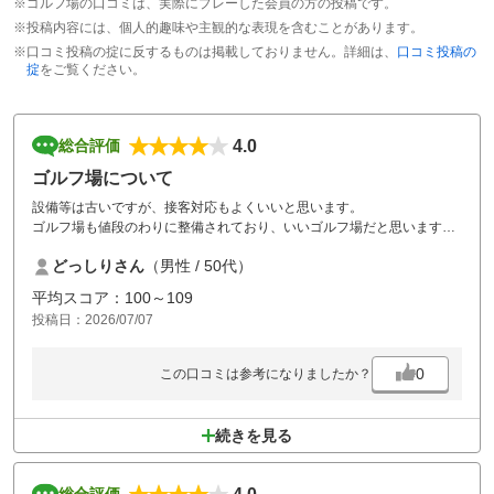
※ゴルフ場の口コミは、実際にプレーした会員の方の投稿です。
※投稿内容には、個人的趣味や主観的な表現を含むことがあります。
※口コミ投稿の掟に反するものは掲載しておりません。詳細は、
口コミ投稿の
掟
をご覧ください。
4.0
総合評価
ゴルフ場について
設備等は古いですが、接客対応もよくいいと思います。
ゴルフ場も値段のわりに整備されており、いいゴルフ場だと思います。
今回の利用は残念ながら雨だったので次回は晴れの日にプレーしたいで
どっしりさん
（男性 / 50代）
す。
平均スコア：100～109
投稿日：2026/07/07
0
この口コミは参考になりましたか？
続きを見る