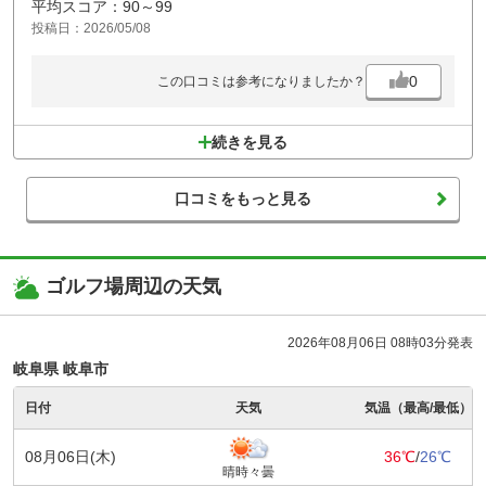
平均スコア：90～99
投稿日：2026/05/08
0
この口コミは参考になりましたか？
続きを見る
口コミをもっと見る
ゴルフ場周辺の天気
2026年08月06日 08時03分発表
岐阜県 岐阜市
日付
天気
気温（最高/最低）
08月06日(木)
36℃
/
26℃
晴時々曇