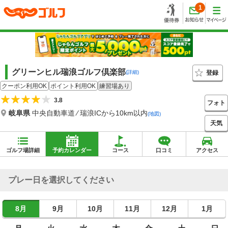
1
グリーンヒル瑞浪ゴルフ倶楽部
登録
(詳細)
クーポン利用OK
ポイント利用OK
練習場あり
3.8
フォト
岐阜県
中央自動車道 ⁄ 瑞浪ICから10km以内
(地図)
天気
ゴルフ場詳細
予約カレンダー
コース
口コミ
アクセス
プレー日を選択してください
8月
9月
10月
11月
12月
1月