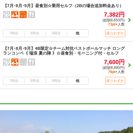
【7月･8月･9月】昼食別☆乗用セルフ（2Bの場合追加料金あり）
7,382円
(総額8,650円)
73pt
×人数
7時台
8時台
9時台
他
残りわずか
【7月･8月･9月】4B限定☆チーム対抗ベストボールマッチ ロング
ランコンペ《 瑞浪 夏の陣 》☆昼食別・モーニング付・セルフ
7,600円
(総額8,890円)
76pt
×人数
7時台
8時台
9時台
他
残りわずか