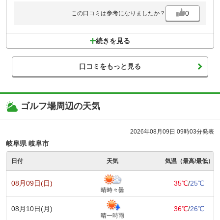
0
この口コミは参考になりましたか？
続きを見る
口コミをもっと見る
ゴルフ場周辺の天気
2026年08月09日 09時03分発表
岐阜県 岐阜市
日付
天気
気温（最高/最低）
08月09日(日)
35℃
/
25℃
晴時々曇
08月10日(月)
36℃
/
26℃
晴一時雨