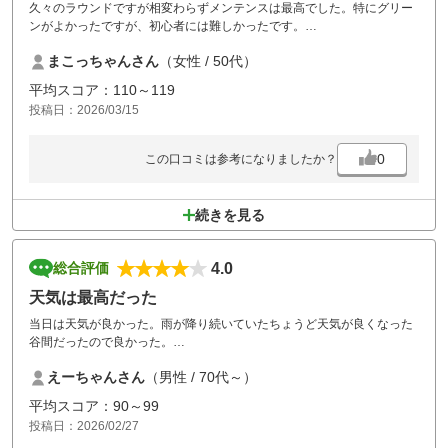
久々のラウンドですが相変わらずメンテンスは最高でした。特にグリー
ンがよかったですが、初心者には難しかったです。
食事もメニュー数が多く美味しかったです。
まこっちゃんさん
（女性 / 50代）
もう少し上達したら再訪したいです。
平均スコア：110～119
投稿日：2026/03/15
0
この口コミは参考になりましたか？
続きを見る
4.0
総合評価
天気は最高だった
当日は天気が良かった。雨が降り続いていたちょうど天気が良くなった
谷間だったので良かった。
食事のメニューについて全体的に高く感じた麺類の単品を頼みたかった
えーちゃんさん
（男性 / 70代～）
がご飯付きで無用なご飯だった
これが高くなっている原因と感じた。冷たい麺類がなくがっかりした、
平均スコア：90～99
当日は暑い日だったのに残念
投稿日：2026/02/27
でも楽しくラウンドすることが出来ました、ありがとうございました。