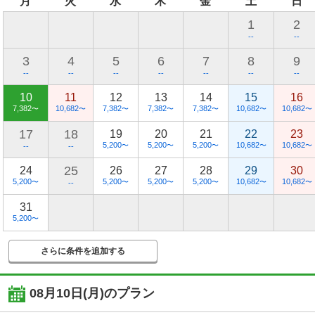
月
火
水
木
金
土
日
1
2
--
--
3
4
5
6
7
8
9
--
--
--
--
--
--
--
10
11
12
13
14
15
16
7,382
10,682
7,382
7,382
7,382
10,682
10,682
〜
〜
〜
〜
〜
〜
〜
17
18
19
20
21
22
23
5,200
5,200
5,200
10,682
10,682
〜
〜
〜
〜
〜
--
--
25
24
26
27
28
29
30
5,200
5,200
5,200
5,200
10,682
10,682
〜
〜
〜
〜
〜
〜
--
31
5,200
〜
さらに条件を追加する
08月10日(月)
のプラン