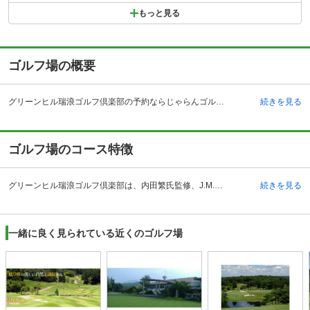
もっと見る
ゴルフ場の概要
グリーンヒル瑞浪ゴルフ倶楽部の予約ならじゃらんゴルフ。カートの有無や利用税、キャンセル料、ナイター設備、駐車場などのコース情報はもちろん、口コミ、フォトギャラリーなどコースの難易度や攻略に役立つ情報充実、予約する度にポイントが貯まるのでお得にゴルフをお楽しみ頂けます。 グリーンヒル瑞浪ゴルフ倶楽部は、岐阜県瑞浪市にあります。自動車の場合、中央自動車道瑞浪インターチェンジより約12キロメートル（約30分）、東海環状自動車道せと品野インターチェンジより約25キロメートル（約50分）の立地になります。雄大な景観が魅力の全18ホールの丘陵コースです。3打席用意されたクリニックハウスでは、自身のスイングを連続データで分析し、ゴルフの上達に役立てることが可能です。また全15テーブル用意されたレストランは、開放的なオープンキッチンでセルフカウンターオーダーシステムを採用しています。もちろんゴルフ用品を揃えたショップもあり、お土産も充実しています。またスコア入力システムを搭載しているため、コンペの際などはホールアウト後、すぐにスコアカードや集計結果を出すことが可能です。
続きを見る
ゴルフ場のコース特徴
グリーンヒル瑞浪ゴルフ倶楽部は、内田繁氏監修、J.M.ポーレット氏設計のセルフプレー専用のコースです。距離はそれほど長くなく、ホール数は18ホール、全長6,241ヤードの規模で、パー72、コースレートは69.5と老若男女を問わず楽しめるコース設計になっています。一方、全体的にフェアウェイは狭い傾向にあり、常に戦略の組み立てを求められるコースが多くなっています。2打目以降の攻め方を意識した上でのティーショットが攻略のカギとなります。変則的で難易度の高いグリーンも多く、ゴルフ上級者も楽しめる幅広い層に人気のコースです。グリーンは冬場でもベストコンディションを維持することができるヒーティングシステムを採用しております。
続きを見る
一緒に良く見られている近くのゴルフ場