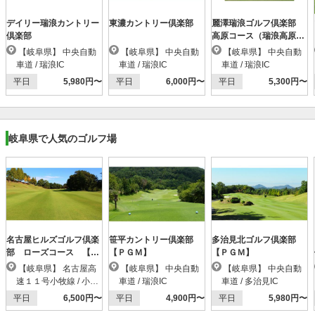
デイリー瑞浪カントリー
東濃カントリー倶楽部
麗澤瑞浪ゴルフ倶楽部
倶楽部
高原コース（瑞浪高原Ｇ
Ｃ）
【岐阜県】 中央自動
【岐阜県】 中央自動
【岐阜県】 中央自動
車道 / 瑞浪IC
車道 / 瑞浪IC
車道 / 瑞浪IC
平日
5,980円〜
平日
6,000円〜
平日
5,300円〜
岐阜県で人気のゴルフ場
名古屋ヒルズゴルフ倶楽
笹平カントリー倶楽部
多治見北ゴルフ倶楽部
部 ローズコース 【Ｐ
【ＰＧＭ】
【ＰＧＭ】
ＧＭ】
【岐阜県】 名古屋高
【岐阜県】 中央自動
【岐阜県】 中央自動
速１１号小牧線 / 小牧
車道 / 瑞浪IC
車道 / 多治見IC
北IC
平日
6,500円〜
平日
4,900円〜
平日
5,980円〜