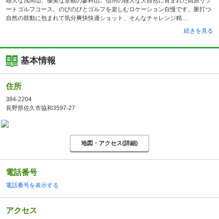
雄大な浅間山、優美な景観の蓼科山。信州の雄大な大自然に育まれた高原リゾ
ートゴルフコース。のびのびとゴルフを楽しむロケーション自慢です。脈打つ
自然の鼓動に包まれて気分爽快快適ショット、そんなチャレンジ精
続きを見る
基本情報
住所
384-2204
長野県佐久市協和3597-27
地図・アクセス(詳細)
電話番号
電話番号を表示する
アクセス