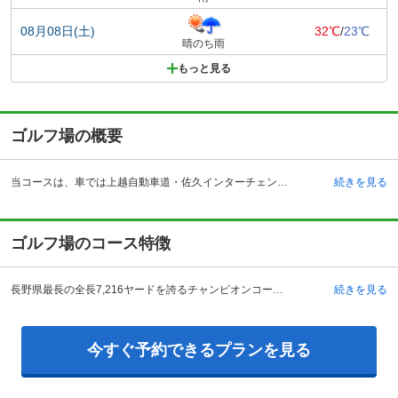
08月08日(土)
32℃
/
23℃
晴のち雨
もっと見る
ゴルフ場の概要
当コースは、車では上越自動車道・佐久インターチェンジからおよそ20キロメートルです。電車では長野新幹線・佐久平駅にて下車し、そこからタクシーでおよそ30分です。平成元年5月に開業し、丘陵地の地形を生かして作られた全18ホールは、チャレンジトーナメントなど、プロアマを含め、数々の大会の実績があります。コースは敷地130万平方メートルに広がる全長7,216ヤードの18ホール、パー72です。クラブハウスのレストランでは、料理長おすすめ料理のほか、朝食メニューからパーティーメニューまで幅広く取り揃えられており、名物の信州手打ち蕎麦も食べられます。また、12打席250ヤードのドライビングレンジも完備されています。
続きを見る
ゴルフ場のコース特徴
長野県最長の全長7,216ヤードを誇るチャンピオンコース。浅間山と蓼科山を一望出来る標高1000メートルのタフなセッティング。グリーン周りはファーストカットが施されており、自然に包まれたダイナミックなステージが楽しめます。戦略性と美観を兼ね備えたレイアウトで、技術的にも、視覚的にも楽しめる本格派リゾートコースです。コースは18ホール。乗用カートによるプレーが楽しめる高原のリゾート感覚あふれたコース。フェアウェイは広めにとられ、両サイドに自然樹林が埋め尽くすホールが続き、コブのようなマウンドがフェアウェイサイドに優美な曲線を描いているアメリカンタイプの造形である。名物コースは、6番ホールの池越えのショートホールです.
続きを見る
今すぐ予約できるプランを見る