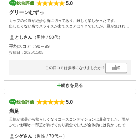
5.0
総合評価
グリーンむずっ
カップの位置が絶妙な所に切ってあり、難しく楽しかったです。
出したくない所でスライスが出てスコアは？？でしたが、風が無ければ
最高のゴルフ日和でした。
としさん
（男性 / 50代）
お昼にドジャース優勝が観れて良かったですし、ご飯も美味しかったで
す。
平均スコア：90～99
カートにも動じないフェアウェイど真ん中の鹿にはビックリしまし
投稿日：2025/11/05
た？？
0
この口コミは参考になりましたか？
続きを見る
5.0
総合評価
満足
天気が猛暑から秋らしくなりコースコンディションは最高でした、雨が
少ない影響か一部芝が剥げており残念でしたが全体的には良かったで
す。愉快な仲間とゴルフ最高でした
シゲさん
（男性 / 70代～）