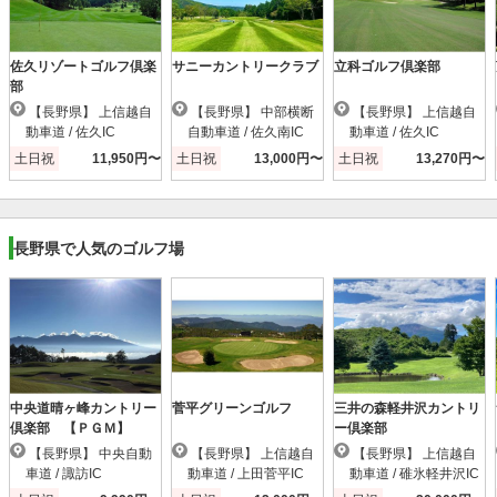
佐久リゾートゴルフ倶楽
サニーカントリークラブ
立科ゴルフ倶楽部
部
【長野県】 上信越自
【長野県】 中部横断
【長野県】 上信越自
動車道 / 佐久IC
自動車道 / 佐久南IC
動車道 / 佐久IC
土日祝
11,950円〜
土日祝
13,000円〜
土日祝
13,270円〜
長野県で人気のゴルフ場
中央道晴ヶ峰カントリー
菅平グリーンゴルフ
三井の森軽井沢カントリ
倶楽部 【ＰＧＭ】
ー倶楽部
【長野県】 中央自動
【長野県】 上信越自
【長野県】 上信越自
車道 / 諏訪IC
動車道 / 上田菅平IC
動車道 / 碓氷軽井沢IC