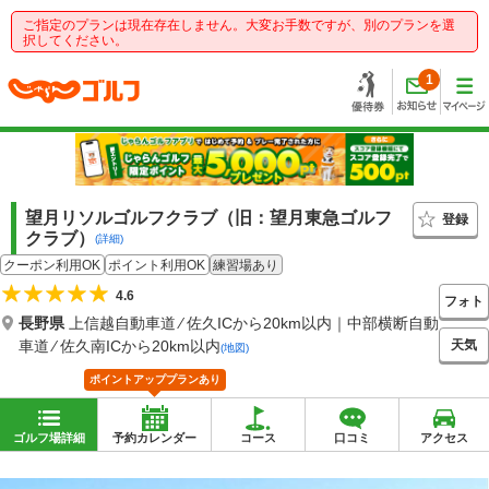
ご指定のプランは現在存在しません。大変お手数ですが、別のプランを選
択してください。
1
望月リソルゴルフクラブ（旧：望月東急ゴルフ
登録
クラブ）
(詳細)
クーポン利用OK
ポイント利用OK
練習場あり
4.6
フォト
長野県
上信越自動車道 ⁄ 佐久ICから20km以内｜中部横断自動
天気
車道 ⁄ 佐久南ICから20km以内
(地図)
ポイントアッププランあり
ゴルフ場詳細
予約カレンダー
コース
口コミ
アクセス