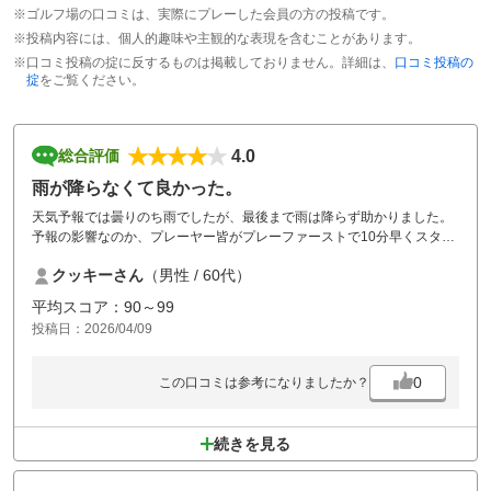
※ゴルフ場の口コミは、実際にプレーした会員の方の投稿です。
※投稿内容には、個人的趣味や主観的な表現を含むことがあります。
※口コミ投稿の掟に反するものは掲載しておりません。詳細は、
口コミ投稿の
掟
をご覧ください。
4.0
総合評価
雨が降らなくて良かった。
天気予報では曇りのち雨でしたが、最後まで雨は降らず助かりました。
予報の影響なのか、プレーヤー皆がプレーファーストで10分早くスター
トできたので、ロングコースでやや待たされましたが、食事時間も含め
クッキーさん
（男性 / 60代）
4時間3０分で終了できました。コース自体はしっかり目土もされてお
り、遜色なくプレーできましたが、雨対策でピン位置はグリーンのやや
平均スコア：90～99
高いところに切ってあり、横に付けると苦戦しました。食事の5種類の
投稿日：2026/04/09
小鉢丼2品はチャーシュー丼としらす丼をチョイスし、ボリュームもあ
り美味しくいただきました。(おすすめ)
0
この口コミは参考になりましたか？
続きを見る