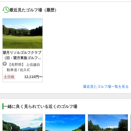
最近見たゴルフ場（履歴）
望月リソルゴルフクラブ
（旧：望月東急ゴルフク
ラブ）
【長野県】 上信越自
動車道 / 佐久IC
土日祝
12,110円〜
最近見たゴルフ場一覧を見る
一緒に良く見られている近くのゴルフ場