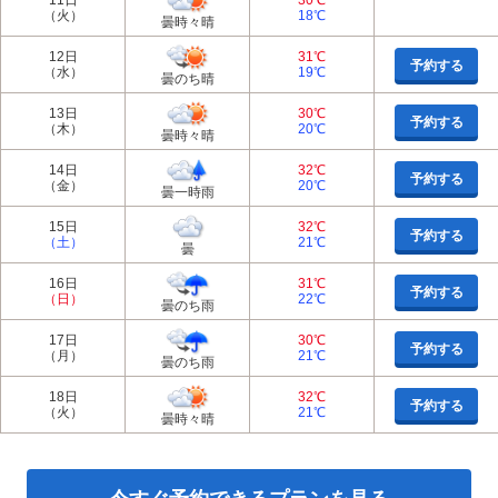
11日
30℃
（火）
18℃
曇時々晴
12日
31℃
予約する
（水）
19℃
曇のち晴
13日
30℃
予約する
（木）
20℃
曇時々晴
14日
32℃
予約する
（金）
20℃
曇一時雨
15日
32℃
予約する
（土）
21℃
曇
16日
31℃
予約する
（日）
22℃
曇のち雨
17日
30℃
予約する
（月）
21℃
曇のち雨
18日
32℃
予約する
（火）
21℃
曇時々晴