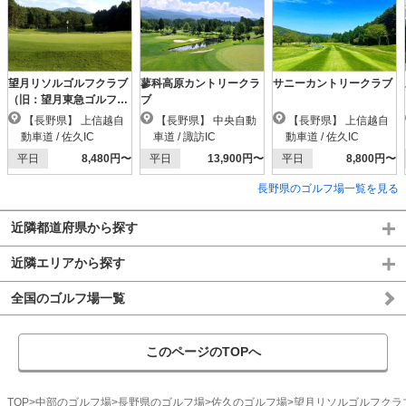
望月リソルゴルフクラブ
蓼科高原カントリークラ
サニーカントリークラブ
（旧：望月東急ゴルフク
ブ
ラブ）
【長野県】 上信越自
【長野県】 中央自動
【長野県】 上信越自
動車道 / 佐久IC
車道 / 諏訪IC
動車道 / 佐久IC
平日
8,480円〜
平日
13,900円〜
平日
8,800円〜
長野県のゴルフ場一覧を見る
近隣都道府県から探す
近隣エリアから探す
全国のゴルフ場一覧
このページのTOPへ
TOP
中部のゴルフ場
長野県のゴルフ場
佐久のゴルフ場
望月リソルゴルフクラ