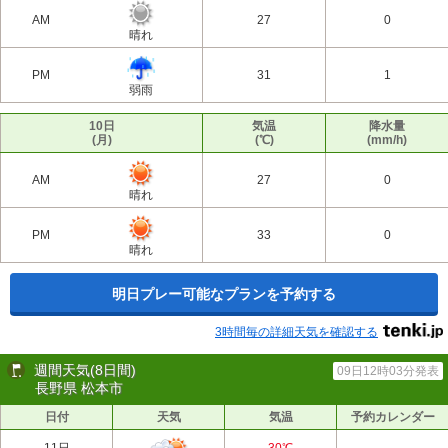
AM
27
0
晴れ
PM
31
1
弱雨
10日
気温
降水量
(月)
(℃)
(mm/h)
AM
27
0
晴れ
PM
33
0
晴れ
明日プレー可能なプランを予約する
3時間毎の詳細天気を確認する
週間天気(8日間)
09日12時03分発表
長野県 松本市
日付
天気
気温
予約カレンダー