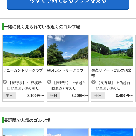
今すぐ予約できるプランを見る
一緒に良く見られている近くのゴルフ場
サニーカントリークラブ
望月カントリークラブ
佐久リゾートゴルフ倶楽
部
【長野県】 中部横断
【長野県】 上信越自
【長野県】 上信越自
自動車道 / 佐久南IC
動車道 / 佐久IC
動車道 / 佐久IC
平日
8,100円〜
平日
8,200円〜
平日
8,400円〜
長野県で人気のゴルフ場