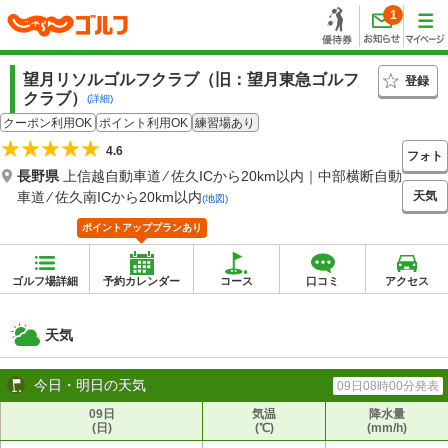
1
望月リソルゴルフクラブ（旧：望月東急ゴルフ
登録
クラブ）
(詳細)
クーポン利用OK
ポイント利用OK
練習場あり
4.6
フォト
長野県
上信越自動車道 ⁄ 佐久ICから20km以内｜中部横断自動
天気
車道 ⁄ 佐久南ICから20km以内
(地図)
ポイントアッププランあり
ゴルフ場詳細
予約カレンダー
コース
口コミ
アクセス
天気
今日・明日の天気
09日08時00分発表
09日
気温
降水量
(日)
(℃)
(mm/h)