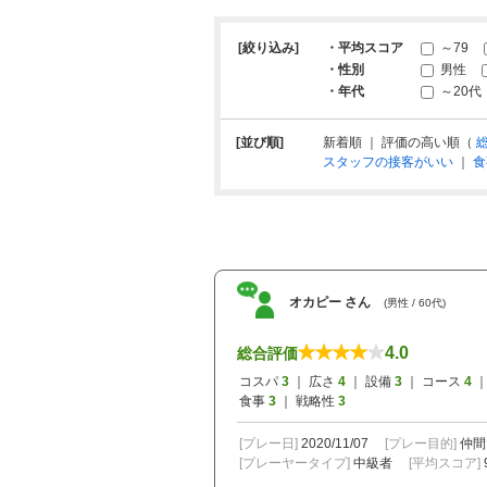
[絞り込み]
・平均スコア
～79
・性別
男性
・年代
～20代
[並び順]
新着順 ｜ 評価の高い順（
スタッフの接客がいい
｜
食
オカピー さん
(男性 / 60代)
4.0
総合評価
コスパ
3
｜ 広さ
4
｜ 設備
3
｜ コース
4
｜
食事
3
｜ 戦略性
3
[プレー日]
2020/11/07
[プレー目的]
仲間
[プレーヤータイプ]
中級者
[平均スコア]