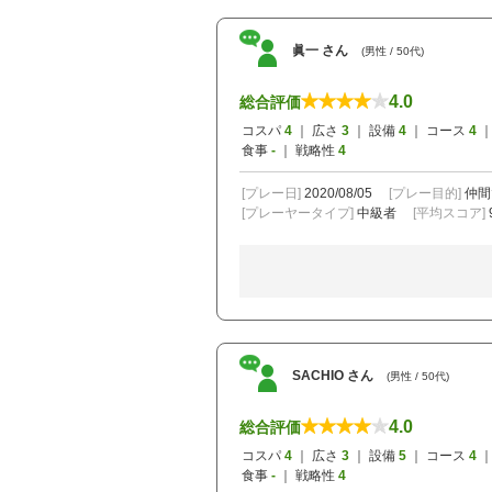
眞一 さん
(男性 / 50代)
4.0
総合評価
コスパ
4
｜ 広さ
3
｜ 設備
4
｜ コース
4
｜
食事
-
｜ 戦略性
4
[プレー日]
2020/08/05
[プレー目的]
仲間
[プレーヤータイプ]
中級者
[平均スコア]
SACHIO さん
(男性 / 50代)
4.0
総合評価
コスパ
4
｜ 広さ
3
｜ 設備
5
｜ コース
4
｜
食事
-
｜ 戦略性
4