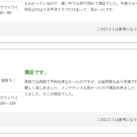
もわかっているので、暑い中でも90で回れて満足でした。午後スル
でワイワイ
対応はやはり太平洋クラブだけあって、良かったです。
90～99
この口コミは参考になり
満足です。
 接客
5
｜
普段では高額で予約出来なかったのですが、お盆時期もあり安価で
難しく楽しめました。メンテナンスも良かったので満足出来ました
りました。そこが残念でした。
でワイワイ
100～109
この口コミは参考になり