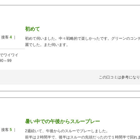
初めて
 接客
4
｜
初めて伺いました。中々戦略的で楽しかったです。グリーンのコン
麗でした。また伺います。
でワイワイ
90～99
この口コミは参考になり
暑い中での午後からスループレー
 接客
5
｜
2週続いて、午後からのスルーでプレーしました。
前半は２時間半で、後半はスルーの先頭だったので１時間半で回れ