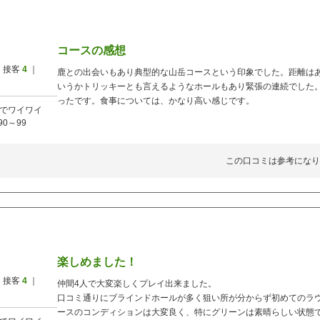
コースの感想
 接客
4
｜
鹿との出会いもあり典型的な山岳コースという印象でした。距離は
いうかトリッキーとも言えるようなホールもあり緊張の連続でした
ったです。食事については、かなり高い感じです。
でワイワイ
90～99
この口コミは参考になり
楽しめました！
 接客
4
｜
仲間4人で大変楽しくプレイ出来ました。
口コミ通りにブラインドホールが多く狙い所が分からず初めてのラ
ースのコンディションは大変良く、特にグリーンは素晴らしい状態