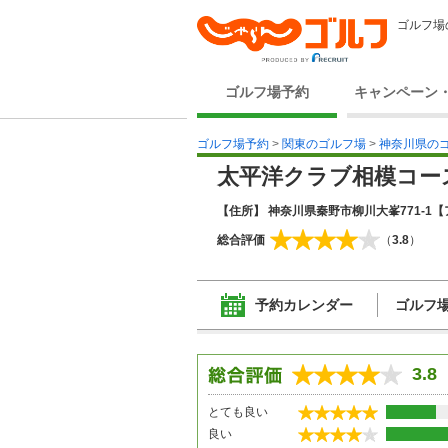
ゴルフ場
ゴルフ場予約
キャンペーン
ゴルフ場予約
>
関東のゴルフ場
>
神奈川県の
太平洋クラブ相模コー
【住所】 神奈川県秦野市柳川大峯771-1
【
総合評価
（
3.8
）
予約カレンダー
ゴルフ
3.8
とても良い
良い