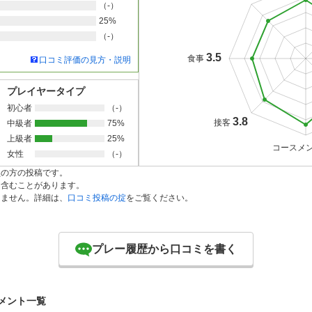
（-）
25%
（-）
3.5
食事
口コミ評価の見方・説明
プレイヤータイプ
初心者
（-）
3.8
接客
中級者
75%
上級者
25%
コースメ
女性
（-）
員の方の投稿です。
を含むことがあります。
りません。詳細は、
口コミ投稿の掟
をご覧ください。
プレー履歴から口コミを書く
メント一覧