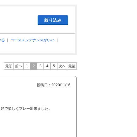
いる
｜
コースメンテナンスがいい
｜
最初
前へ
1
2
3
4
5
次へ
最後
投稿日：2020/11/16
良好で楽しくプレー出来ました。