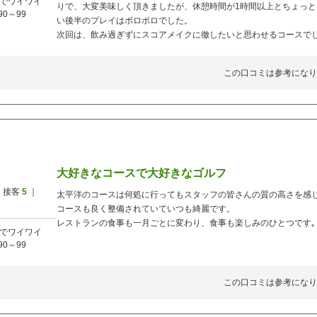
でワイワイ
りで、大変美味しく頂きましたが、休憩時間が1時間以上とちょっ
90～99
い後半のプレイはボロボロでした。
次回は、飲み過ぎずにスコアメイクに徹したいと思わせるコースで
この口コミは参考になり
大好きなコースで大好きなゴルフ
 接客
5
｜
太平洋のコースは何処に行ってもスタッフの皆さんの質の高さを感
コースも良く整備されていていつも綺麗です。
レストランの食事も一月ごとに変わり、食事も楽しみのひとつです｡
でワイワイ
90～99
この口コミは参考になり