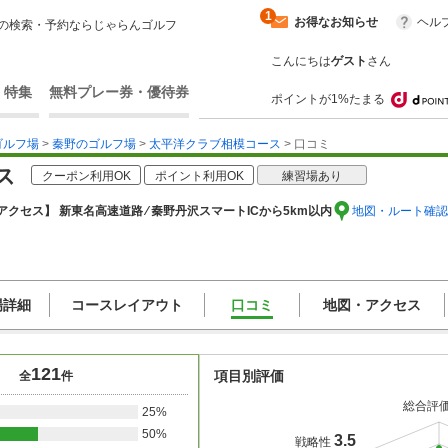
1
お得なお知らせ
ヘル
の検索・予約ならじゃらんゴルフ
こんにちは
ゲスト
さん
・特集
無料プレー券・優待券
ポイントが1%たまる
ゴルフ場
>
秦野のゴルフ場
>
太平洋クラブ相模コース
> 口コミ
ス
クーポン利用OK
ポイント利用OK
練習場あり
アクセス】 新東名高速道路 ⁄ 秦野丹沢スマートICから5km以内
地図・ルート確認
場詳細
コースレイアウト
口コミ
地図・アクセス
121
項目別評価
全
件
総合評
25%
50%
3.5
戦略性