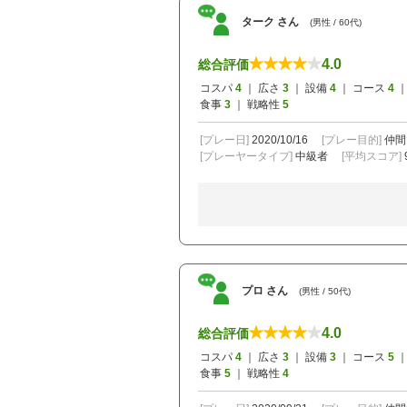
ターク さん
(男性 / 60代)
4.0
総合評価
コスパ
4
｜ 広さ
3
｜ 設備
4
｜ コース
4
｜
食事
3
｜ 戦略性
5
[プレー日]
2020/10/16
[プレー目的]
仲間
[プレーヤータイプ]
中級者
[平均スコア]
プロ さん
(男性 / 50代)
4.0
総合評価
コスパ
4
｜ 広さ
3
｜ 設備
3
｜ コース
5
｜
食事
5
｜ 戦略性
4