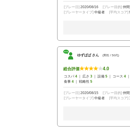
[プレー日]
2020/08/16
[プレー目的]
仲間
[プレーヤータイプ]
中級者
[平均スコア]
ゆずぱぱ さん
(男性 / 50代)
4.0
総合評価
コスパ
4
｜ 広さ
3
｜ 設備
5
｜ コース
4
｜
食事
4
｜ 戦略性
5
[プレー日]
2020/08/15
[プレー目的]
仲間
[プレーヤータイプ]
中級者
[平均スコア]