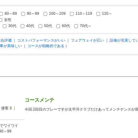
80～89
90～99
100～109
110～119
120～
女性
30代
40代
50代
60代
70代～
総合評価
｜
コストパフォーマンスがいい
｜
フェアウェイが広い
｜
設備が充実して
事が美味しい
｜
コースが戦略的である
）
コースメンテ
 接客
3
｜
今回.2回目のプレーですが太平洋クラブだけあってメンテナンスが
でワイワイ
90～99