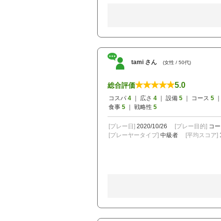
tami さん
(女性 / 50代)
5.0
総合評価
コスパ
4
｜ 広さ
4
｜ 設備
5
｜ コース
5
｜
食事
5
｜ 戦略性
5
[プレー日]
2020/10/26
[プレー目的]
コー
[プレーヤータイプ]
中級者
[平均スコア]