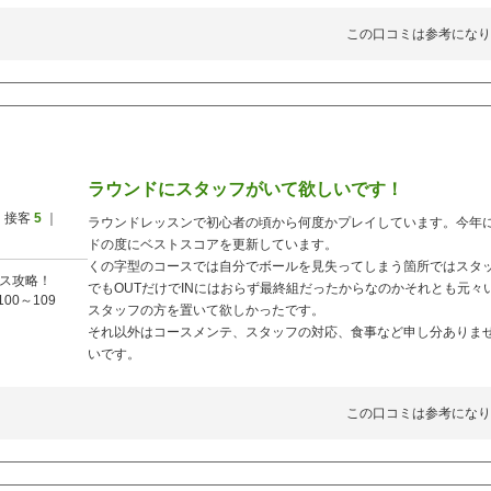
この口コミは参考になり
ラウンドにスタッフがいて欲しいです！
 接客
5
｜
ラウンドレッスンで初心者の頃から何度かプレイしています。今年
ドの度にベストスコアを更新しています。
くの字型のコースでは自分でボールを見失ってしまう箇所ではスタ
ス攻略！
でもOUTだけでINにはおらず最終組だったからなのかそれとも元々
100～109
スタッフの方を置いて欲しかったです。
それ以外はコースメンテ、スタッフの対応、食事など申し分ありま
いです。
この口コミは参考になり