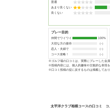
普通
あまり良くない
良くない
プレー目的
仲間でワイワイ
100%
大切な方の接待
（-）
恋人・夫婦で
（-）
コース攻略！
（-）
※ゴルフ場の口コミは、実際にプレーした会
※投稿内容には、個人的趣味や主観的な表現
※口コミ投稿の掟に反するものは掲載してお
太平洋クラブ相模コースの口コミ コ