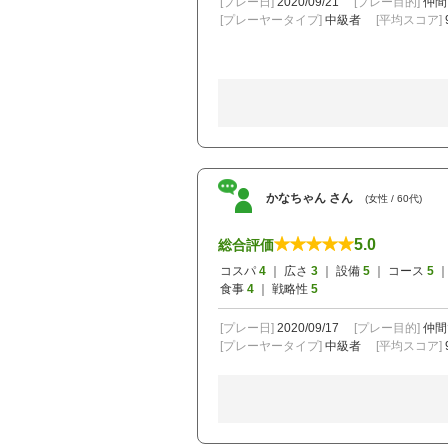
[プレー日]
2020/09/21
[プレー目的]
仲間
[プレーヤータイプ]
中級者
[平均スコア]
かなちゃん さん
(女性 / 60代)
5.0
総合評価
コスパ
4
｜ 広さ
3
｜ 設備
5
｜ コース
5
｜
食事
4
｜ 戦略性
5
[プレー日]
2020/09/17
[プレー目的]
仲間
[プレーヤータイプ]
中級者
[平均スコア]