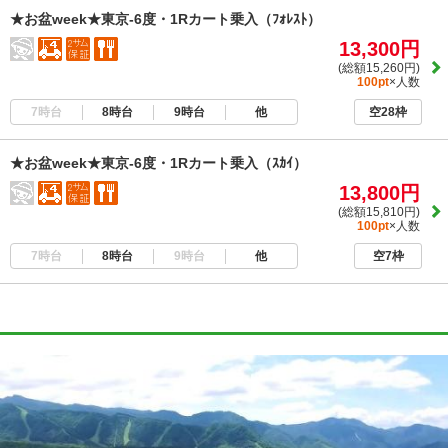
★お盆week★東京-6度・1Rカート乗入（ﾌｫﾚｽﾄ）
13,300円
(総額15,260円)
100pt
×人数
7時台
8時台
9時台
他
空28枠
★お盆week★東京-6度・1Rカート乗入（ｽｶｲ）
13,800円
(総額15,810円)
100pt
×人数
7時台
8時台
9時台
他
空7枠