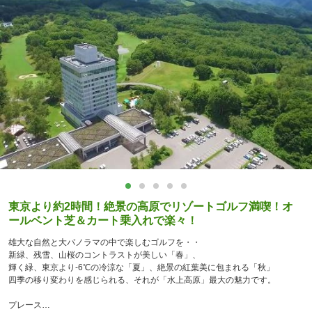
東京より約2時間！絶景の高原でリゾートゴルフ満喫！オ
ールベント芝＆カート乗入れで楽々！
雄大な自然と大パノラマの中で楽しむゴルフを・・
新緑、残雪、山桜のコントラストが美しい「春」、
輝く緑、東京より-6℃の冷涼な「夏」、絶景の紅葉美に包まれる「秋」
四季の移り変わりを感じられる、それが「水上高原」最大の魅力です。
プレース