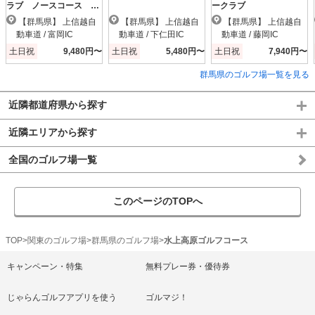
ラブ ノースコース
ークラブ
【ＰＧＭ】
【群馬県】 上信越自
【群馬県】 上信越自
【群馬県】 上信越自
動車道 / 富岡IC
動車道 / 下仁田IC
動車道 / 藤岡IC
土日祝
9,480円〜
土日祝
5,480円〜
土日祝
7,940円〜
群馬県のゴルフ場一覧を見る
近隣都道府県から探す
近隣エリアから探す
全国のゴルフ場一覧
このページのTOPへ
TOP
関東のゴルフ場
群馬県のゴルフ場
水上高原ゴルフコース
キャンペーン・特集
無料プレー券・優待券
じゃらんゴルフアプリを使う
ゴルマジ！