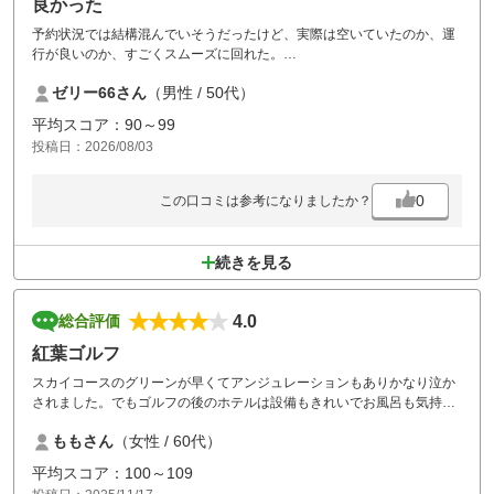
良かった
予約状況では結構混んでいそうだったけど、実際は空いていたのか、運
行が良いのか、すごくスムーズに回れた。
マスター室のおじさんも丁寧で機転が利くし、うまく時間調整していた
ゼリー66さん
（男性 / 50代）
だいて大変ありがたかった。
グリーンが難しくて手こずったけど、高原ゴルフはほんと気持ちいい。
平均スコア：90～99
是非また行きたいし、宿泊もしてみたい。
投稿日：2026/08/03
0
この口コミは参考になりましたか？
続きを見る
4.0
総合評価
紅葉ゴルフ
スカイコースのグリーンが早くてアンジュレーションもありかなり泣か
されました。でもゴルフの後のホテルは設備もきれいでお風呂も気持ち
よくゆっくり過ごさせていただきました。ゴルフと宿泊かなりのコスパ
ももさん
（女性 / 60代）
良さです。
平均スコア：100～109