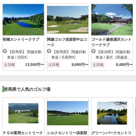
初穂カントリークラブ
関越ゴルフ倶楽部中山コ
ゴールド越後湯沢カント
ース
リークラブ
【群馬県】 関越自動
【群馬県】 関越自動
【新潟県】 関越自動
車道 / 沼田IC
車道 / 月夜野IC
車道 / 湯沢（関越道）I
C
土日祝
13,500円〜
土日祝
9,690円〜
土日祝
8,480円〜
群馬県で人気のゴルフ場
ＰＧＭ富岡カントリーク
シルクカントリー倶楽部
グリーンパークカントリ