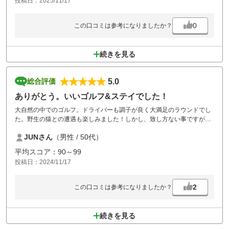
投稿日：2025/11/17
0
この口コミは参考になりましたか？
続きを見る
5.0
総合評価
ありがとう。いいゴルフ&ステイでした！
大自然の中でのゴルフ。ドライバーも調子が良く大満足のラウンドでし
た。野生の猿との遭遇も楽しみました！しかし、致し方ない事ですが、
コース内に大量にあった野生動物達の糞が気になってしまいショットに
JUNさん
（男性 / 50代）
集中できませんでした。
事前に電話でお願いしていた誕生日のケーキも段取りよく提供頂き、と
平均スコア：90～99
ても華やかで美味しくいい記念日になりました。
投稿日：2024/11/17
2
この口コミは参考になりましたか？
続きを見る