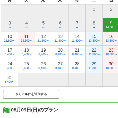
月
火
水
木
金
土
日
1
2
--
--
3
4
5
6
7
8
9
13,300
〜
--
--
--
--
--
--
10
11
12
13
14
15
16
11,800
13,300
11,800
11,800
11,800
13,300
13,300
〜
〜
〜
〜
〜
〜
〜
17
18
19
20
21
22
23
8,400
8,400
8,400
8,400
8,400
11,800
10,800
〜
〜
〜
〜
〜
〜
〜
24
25
26
27
28
29
30
8,400
8,400
8,400
8,400
8,400
11,800
10,800
〜
〜
〜
〜
〜
〜
〜
31
8,400
〜
さらに条件を追加する
08月09日(日)
のプラン