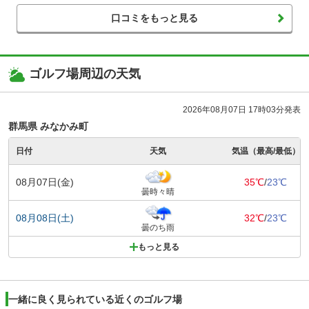
口コミをもっと見る
ゴルフ場周辺の天気
2026年08月07日 17時03分発表
群馬県 みなかみ町
日付
天気
気温（最高/最低）
08月07日(金)
35℃
/
23℃
曇時々晴
08月08日(土)
32℃
/
23℃
曇のち雨
もっと見る
一緒に良く見られている近くのゴルフ場