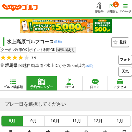
1
水上高原ゴルフコース
登録
(詳細)
クーポン利用OK
ポイント利用OK
練習場あり
3.9
フォト
群馬県
関越自動車道 ⁄ 水上ICから25km以内
(地図)
天気
ゴルフ場詳細
予約カレンダー
コース
口コミ
アクセス
プレー日を選択してください
8月
9月
10月
11月
12月
1月