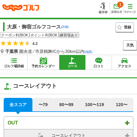
1
大原・御宿ゴルフコース
登録
(詳細)
クーポン利用OK
ポイント利用OK
練習場あり
4.3
天気
千葉県
圏央道 ⁄ 市原鶴舞ICから30km以内
(地図)
ゴルフ場詳細
予約カレンダー
コース
口コミ
アクセス
コースレイアウト
全スコア
〜79
80〜99
100〜119
120〜
OUT
コースレイアウト