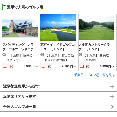
千葉県で人気のゴルフ場
アバイディング クラ
東京ベイサイドゴルフコ
大多喜カントリークラ
ブ ゴルフ ソサエテ
ース 【ＰＧＭ】
ブ 【ＰＧＭ】
ィ 【ＰＧＭ】
【千葉県】 圏央道 /
【千葉県】 館山自動
【千葉県】 圏央道 /
茂原長南IC
車道 / 富津竹岡IC
市原鶴舞IC
土日祝
5,980円〜
土日祝
7,100円〜
土日祝
6,890円〜
千葉県のゴルフ場一覧を見る
近隣都道府県から探す
近隣エリアから探す
全国のゴルフ場一覧