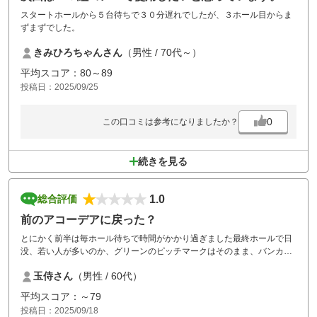
スタートホールから５台待ちで３０分遅れでしたが、３ホール目からま
ずまずでした。
きみひろちゃんさん
（男性 / 70代～）
平均スコア：80～89
投稿日：2025/09/25
0
この口コミは参考になりましたか？
続きを見る
1.0
総合評価
前のアコーデアに戻った？
とにかく前半は毎ホール待ちで時間がかかり過ぎました最終ホールで日
没、若い人が多いのか、グリーンのピッチマークはそのまま、バンカー
もほとんどならしておらず足跡だらけ、ちょっと酷かったです。
玉侍さん
（男性 / 60代）
平均スコア：～79
投稿日：2025/09/18