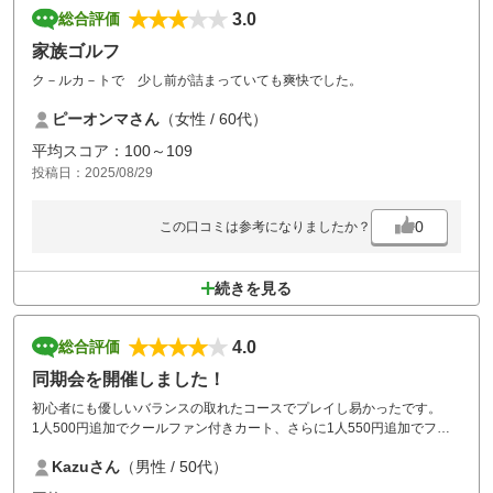
3.0
総合評価
家族ゴルフ
ク－ルカ－トで 少し前が詰まっていても爽快でした。
ピーオンマさん
（女性 / 60代）
平均スコア：100～109
投稿日：2025/08/29
0
この口コミは参考になりましたか？
続きを見る
4.0
総合評価
同期会を開催しました！
初心者にも優しいバランスの取れたコースでプレイし易かったです。
1人500円追加でクールファン付きカート、さらに1人550円追加でフェ
アウェイにカート進入可となり、暑くてもプレイすることが出来まし
Kazuさん
（男性 / 50代）
た。