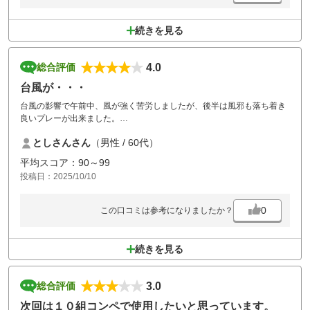
続きを見る
4.0
総合評価
台風が・・・
台風の影響で午前中、風が強く苦労しましたが、後半は風邪も落ち着き
良いプレーが出来ました。
今回はおじさん連中の親睦ゴルフでした。風がなければ良いコース（コ
としさんさん
（男性 / 60代）
ースコンディションも）と
感じられました。参加者全員は風を除けば大満足言っていました。また
平均スコア：90～99
全員でお邪魔しようということになりました。次回もよろしくお願いい
投稿日：2025/10/10
たします。
0
この口コミは参考になりましたか？
続きを見る
3.0
総合評価
次回は１０組コンペで使用したいと思っています。