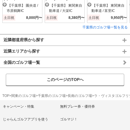
【千葉県】 圏央道 /
【千葉県】 東関東自
【千葉県】 東関東自
市原鶴舞IC
動車道 / 大栄IC
動車道 / 富里IC
土日祝
8,000円〜
土日祝
8,380円〜
土日祝
9,950円〜
千葉県のゴルフ場一覧を見る
近隣都道府県から探す
近隣エリアから探す
全国のゴルフ場一覧
このページのTOPへ
TOP
関東のゴルフ場
千葉県のゴルフ場
長南のゴルフ場
ラ・ヴィスタゴルフリ
キャンペーン・特集
無料プレー券・優待券
じゃらんゴルフアプリを使う
ゴルマジ！