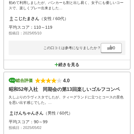
初めて利用しましたが、バンカーも割と出し易く、女子にも優しいコー
スで、楽しくプレー出来ました
食事はうどんセットを食べました
こじたまさん
（女性 / 60代）
うどんは美味しかったですが、冷しゃぶのお肉が冷えすぎてカチコチだ
ったのが残念でした
平均スコア：110～119
帰ってすぐにまた、このゴルフ場を予約しました
投稿日：2025/05/10
0
この口コミは参考になりましたか？
続きを見る
4.0
総合評価
昭和52年入社 同期会の第13回楽しいゴルフコンペ
久しぶりのラヴィスタでしたが、ティーグランドに立つとコースの景色
を思い出す感じでした。
素人ゴルフですが一日楽しくラウンドでき、夜の反省会も盛り上がりま
けんちゃんさん
（男性 / 60代）
した。
また、近いうちに来たいと思いました。
平均スコア：90～99
投稿日：2025/05/02