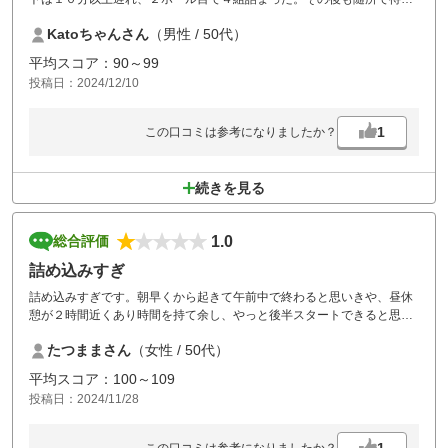
が発生。 前半ハーフで３時間以上かかったが、途中「前の組と間空け
Katoちゃんさん
（男性 / 50代）
るな！」みたいな無線が入った。当方は遅れでイライラしながらも、常
にカートを先送りしている前組に対し、打ち込みにならないように気を
平均スコア：90～99
使っていた中で・・。（で、次のミドルホールに移動したらまた３組程
投稿日：2024/12/10
度の待ちでした）
ホールアウト後、なぜこんなに遅いのか？マスター室に確認したら「6
組くらいのコンペが７時台に入っていて、７分毎のスタートが、１０分
1
この口コミは参考になりましたか？
以上かけながらスタートした為」と言い訳。
呆れてしまいました。
14時過ぎには帰れると思っていたのにホールアウト時点で15時を余裕で
続きを見る
越えていました。
比較的好きなコースでしたが、当分行かなくなると思います。
1.0
総合評価
詰め込みすぎ
詰め込みすぎです。朝早くから起きて午前中で終わると思いきや、昼休
憩が２時間近くあり時間を持て余し、やっと後半スタートできると思い
きや、各ホールで待たされる待たされる。ホールによっては、カートが
たつままさん
（女性 / 50代）
4台位溜まり、ペースも狂わされました。スコアは、良くてもこんなに
時間かかっても疲れるだけでした。
平均スコア：100～109
投稿日：2024/11/28
1