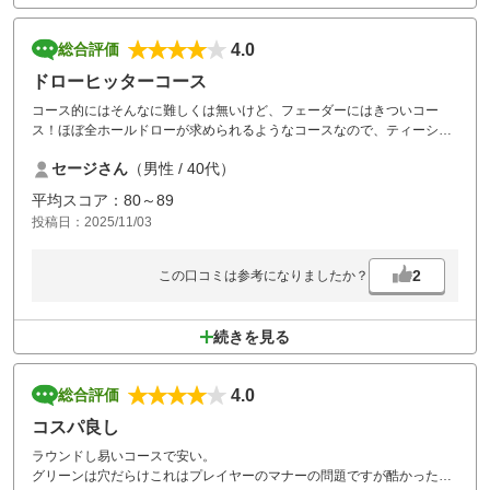
4.0
総合評価
ドローヒッターコース
コース的にはそんなに難しくは無いけど、フェーダーにはきついコー
ス！ほぼ全ホールドローが求められるようなコースなので、ティーショ
ットの番手選びに苦戦します。凄く練習になりました！
セージさん
（男性 / 40代）
その日たまたまかもだけど、ピッチマーク修復しない人多すぎて、毎ホ
ール5つくらいずつやってたけど、それでも全然足りないくらいでし
平均スコア：80～89
た！
投稿日：2025/11/03
2
この口コミは参考になりましたか？
続きを見る
4.0
総合評価
コスパ良し
ラウンドし易いコースで安い。
グリーンは穴だらけこれはプレイヤーのマナーの問題ですが酷かった。