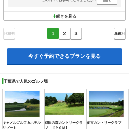
この口コミは参考になりましたか？
続きを見る
1
2
3
最初
最後
今すぐ予約できる
プランを見る
千葉県で人気のゴルフ場
キャメルゴルフ＆ホテル
成田の森カントリークラ
多古カントリークラブ
リゾート
ブ 【ＰＧＭ】