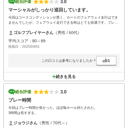
3.0
総合評価
マーシャルがしっかり巡回しています。
今回はコースコンディションが悪く、カートのフェアウェイ走行はでき
ませんでしたが、フェアウェイ走行できる時はとても快適です。プレー
料金が安い事からある程度混雑は予想していましたが、マーシャルがな
ゴルフプレイヤーさん
（男性 / 60代）
ん度も見回りをしていたお陰でまあまあの時間で終える事が出来まし
た。
平均スコア：80～89
投稿日：2025/04/01
1
この口コミは参考になりましたか？
続きを見る
3.0
総合評価
プレー時間
今回はプレー時間が長かった。ほぼ毎ホール待たされた。
3時間は長すぎる、
ジョウジさん
（男性 / 70代～）