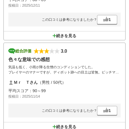
投稿日：2025/12/11
1
この口コミは参考になりましたか？
続きを見る
3.0
総合評価
色々な意味での感想
気温も低く、小雨が降る生憎のコンディションでした。
プレイヤーのマナーですが、ディボット跡への目土は皆無。ピッチマー
クも同様。
Ｍｒ Ｔさん
（男性 / 50代）
挙げ句の果てに後方からの素人グループの打ち込み。なんだかなぁと思
いながら昼食。
平均スコア：90～99
メニューは少ない。味も…、お湯割はぬるい…
投稿日：2025/11/14
コメントをしている方の感想がよくわかりました。
後半スタート時、クラブ拭きタオルは交換されておらずびちょびちょと
なんだか天気同様に冴えないラウンドになってしまいました。
1
この口コミは参考になりましたか？
続きを見る