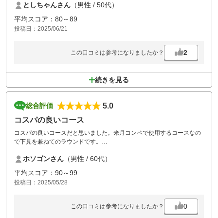
としちゃんさん
（男性 / 50代）
よって大変不快な思いをしました。
他3人も同じ思いです。
平均スコア：80～89
安めの金額でラウンドさせて頂きありがたいですが、こんなに不快な思
投稿日：2025/06/21
いをしたのは初めてです。
今一度、スタッフの教育をした方が良いと思います。
私もゴルフ関係の接客業をしておりますので
2
この口コミは参考になりましたか？
とても残念で仕方ありません。
疑う前にしっかり確認して下さい！
当分は行きませんが、良くなってもらいたいと
続きを見る
思います。
5.0
総合評価
コスパの良いコース
コスパの良いコースだと思いました。来月コンペで使用するコースなの
で下見を兼ねてのラウンドです。
全体的によく整備されていてレストランや風呂、フロントが綺麗でし
ホソゴンさん
（男性 / 60代）
た。FWの広さはまあまあでティーショットがドライバー以外で打つホー
ルもあり戦略的で面白かった。池あり谷ありで正確なショットが試され
平均スコア：90～99
ます。
投稿日：2025/05/28
ほどほどに待たされましたが気にならない程度でした。昼食はメニュー
よりボリュームがあり皆満足していました。
0
この口コミは参考になりましたか？