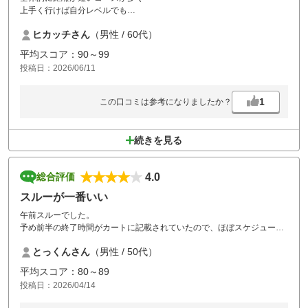
上手く行けば自分レベルでも
バーディが狙えるので楽しめる
ヒカッチさん
（男性 / 60代）
食事も美味しかったし
アゴーディアにしては
平均スコア：90～99
対応も丁寧だった
投稿日：2026/06/11
1
この口コミは参考になりましたか？
続きを見る
4.0
総合評価
スルーが一番いい
午前スルーでした。
予め前半の終了時間がカートに記載されていたので、ほぼスケジュール
通りでしたが、途中でマーシャルの方が来られて遅れてます、早く進ん
とっくんさん
（男性 / 50代）
でくださいと何度か言われて我々もかなり気を悪くしました。集中力を
何度か乱されたのは不満です。
平均スコア：80～89
投稿日：2026/04/14