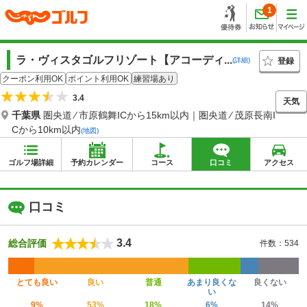
1
ラ・ヴィスタゴルフリゾート【アコーディ...
登録
(詳細)
クーポン利用OK
ポイント利用OK
練習場あり
3.4
天気
千葉県
圏央道 ⁄ 市原鶴舞ICから15km以内｜圏央道 ⁄ 茂原長南I
Cから10km以内
(地図)
ゴルフ場詳細
予約カレンダー
コース
口コミ
アクセス
口コミ
3.4
総合評価
件数：534
とても良い
良い
普通
あまり良くな
良くない
い
9%
53%
18%
6%
14%