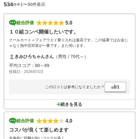
534
1〜30件表示
件中
5.0
総合評価
１０組コンペ開催したいです。
クールカート＋フェアウエイ乗り入れは最高です。この猛暑ではお金じ
ゃなく熱中症対策が一番です。また伺います。
きみひろちゃんさん
（男性 / 70代～）
平均スコア：80～89
投稿日：2026/07/23
1
この口コミは参考になりましたか？
続きを見る
4.0
総合評価
コスパが良くて楽しめます
全体的に距離が短いコースが多く