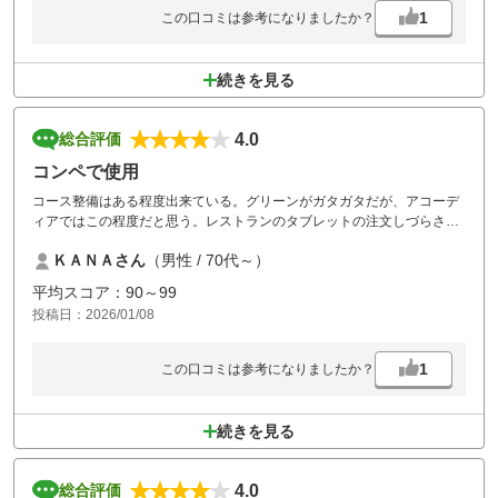
1
この口コミは参考になりましたか？
続きを見る
4.0
総合評価
コンペで使用
コース整備はある程度出来ている。グリーンがガタガタだが、アコーデ
ィアではこの程度だと思う。レストランのタブレットの注文しづらさは
改善要ですね。今やタブレットでの注文となるのは致し方無しとして
ＫＡＮＡさん
（男性 / 70代～）
も、ここの使用者インターフェースは酷すぎる。誰が何を注文するかの
対応確認で間違えやすい。
平均スコア：90～99
パーティ付きを試してみたが、料理が貧弱過ぎ(一皿だけ)たので次回か
投稿日：2026/01/08
らは止める。
1
この口コミは参考になりましたか？
続きを見る
4.0
総合評価