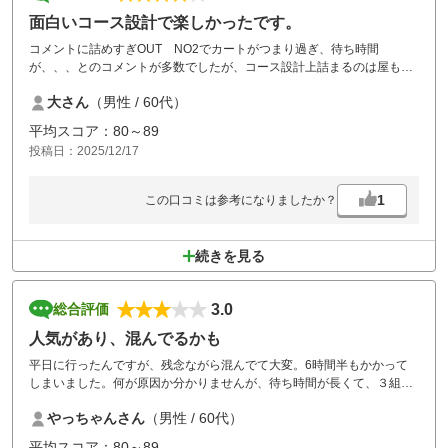
面白いコース設計で楽しかったです。
コメントに詰めすぎOUT NO2でカートがつまり過ぎ、待ち時間
が、、、とのコメントが多数でしたが、コース設計上詰まるのは屋も負
えないと判断します。
大さん
（男性 / 60代）
ただし、初めてだと落とし穴が分からないコースが多々ありますが、も
う一度チャレンジしたくなるような面白いコースで楽しかったです。
平均スコア：80～89
投稿日：2025/12/17
食事はどこのアコーディアでもほぼ同じメニューの為期待はしていませ
んでしたが、差額なしのカレーはボリュームもあり食べきれませんでし
た。
1
この口コミは参考になりましたか？
近いうち再チャレンジしてみます。
続きを見る
3.0
総合評価
人気があり、混んでるかも
平日に行ったんですが、残念ながら混んでて大変。6時間半もかかって
しまいました。何が原因か分かりませんが、待ち時間が長くて、３組待
ちの状態が続いてしまいました。運が悪かったかな。他のコメントにも
やっちゃんさん
（男性 / 60代）
あるメンテに関しては問題ないような気がします。
平均スコア：80～89