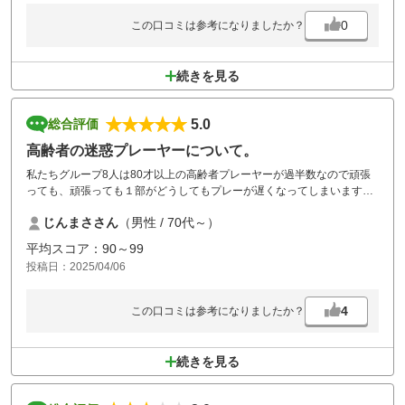
0
この口コミは参考になりましたか？
続きを見る
5.0
総合評価
高齢者の迷惑プレーヤーについて。
私たちグループ8人は80才以上の高齢者プレーヤーが過半数なので頑張
っても、頑張っても１部がどうしてもプレーが遅くなってしまいます。
ゴルフ場の急がせる担当者に問題があり幹事は同伴者に怒られます。担
じんまささん
（男性 / 70代～）
当者の態度についてですがティグランドの打者の近くに立って見つめら
れドライバーティショットが崩れます。グリーン上で見つめられパター
平均スコア：90～99
がうまく入りません。せっかくの見張りが逆効果となり更に遅くなる次
投稿日：2025/04/06
第で口論に発展してしまいます。どこのゴルフ場でも注意担当者は居ま
すが特にラ・ヴィスタは異常過ぎるかな？？と思います。高齢者プレー
ヤーは迷惑かと思いますがラ・ヴィスタに限らず注意工夫次第で名案が
4
この口コミは参考になりましたか？
有るかと思いますが？？？感想が苦情になり申し訳ございません。
続きを見る