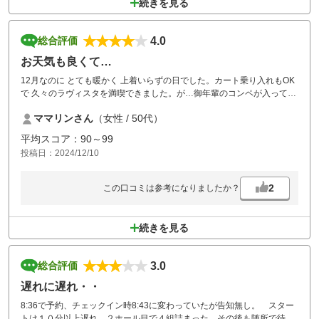
続きを見る
4.0
総合評価
お天気も良くて…
12月なのに とても暖かく 上着いらずの日でした。カート乗り入れもOK
で 久々のラヴィスタを満喫できました。が…御年輩のコンペが入ってい
たようで スタートからの遅れとマイホール待ちで 前半3時間、後半も2
ママリンさん
（女性 / 50代）
ホール目が詰まっているので スタート時間の5分前くらいでいいです
よ。と言われ スタッフの方は とても親切に説明してくださいました。
平均スコア：90～99
が…やはり後半も3時間ペースで疲れてしまいました。この季節は待ち
投稿日：2024/12/10
も寒くて大変です。御年輩コンペなら 尚の事 周りの事も考えて キャデ
ィー付きで お願いしたいですね。せっかく3Bで行ったのに スムーズに
回れなかったのが少し残念でした。
2
この口コミは参考になりましたか？
でも また お邪魔しますよ～
続きを見る
3.0
総合評価
遅れに遅れ・・
8:36で予約、チェックイン時8:43に変わっていたが告知無し。 スター
トは１０分以上遅れ、２ホール目で４組詰まった。その後も随所で待ち