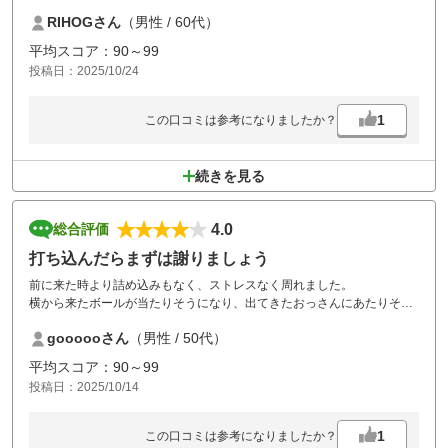
おもしろいコースです。
RIHOGさん
（男性 / 60代）
平均スコア：90～99
投稿日：2025/10/24
1
この口コミは参考になりましたか？
続きを見る
4.0
総合評価
打ち込んだらまずは謝りましょう
前に来た時より詰め込みもなく、ストレスなく周れました。
横から来たボールが当たりそうになり、出てきたおっさんにあたりそう
になったのでファーは言ってください。と言ったら、謝りもせずにファ
goooooさん
（男性 / 50代）
ーは言ったと不機嫌そうに言われたのが一つだけストレスｗ
普通謝ってからだろ？と思いました。
平均スコア：90～99
値段的にしょうがないけどマナーが悪い人が多いですね。
投稿日：2025/10/14
少し値段上げてくれれば、こういう輩も排除できるのに。
ゴルフ場的には改善されていて楽しかったです。
1
この口コミは参考になりましたか？