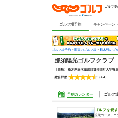
ゴルフ場
ゴルフ場予約
キャンペーン
ゴルフ場予約
>
関東のゴルフ場
>
栃木県のゴ
那須陽光ゴルフクラブ
【住所】 栃木県栃木県那須郡那須町大字寄居
総合評価
（
4.4
）
予約カレンダー
ゴルフ
ゴルフを愛す
丘陵コース。コ