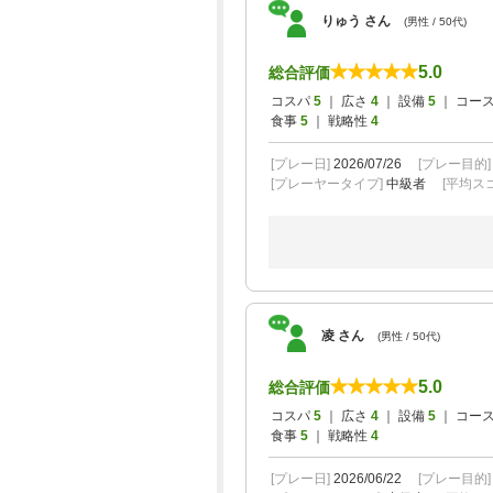
りゅう さん
(男性 / 50代)
5.0
総合評価
コスパ
5
｜ 広さ
4
｜ 設備
5
｜ コー
食事
5
｜ 戦略性
4
[プレー日]
2026/07/26
[プレー目的
[プレーヤータイプ]
中級者
[平均スコ
凌 さん
(男性 / 50代)
5.0
総合評価
コスパ
5
｜ 広さ
4
｜ 設備
5
｜ コー
食事
5
｜ 戦略性
4
[プレー日]
2026/06/22
[プレー目的