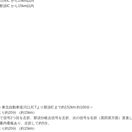
白河IC から15km以内
那須IC から15km以内
東北自動車道川口JCTより那須ICまで約152km 約100分＞
より約20分 （約15km）
て信号2つ目を左折、那須分岐点信号を左折、次の信号を右折（黒田原方面）直進
案内看板あり、左折して約5分。
より約20分 （約15km）