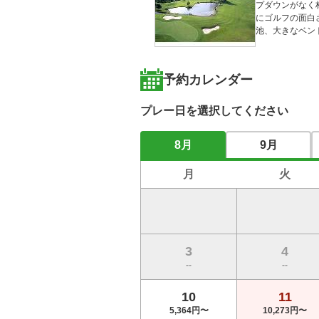
プダウンがなく
にゴルフの面白
池、大きなベン
予約カレンダー
プレー日を選択してください
8月
9月
月
火
3
4
--
--
10
11
5,364円〜
10,273円〜