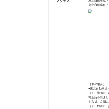
アクセス
東北自動車道 ⁄ 
東北自動車道 ⁄ 
【車の場合】
■東北自動車道＜
（１）那須I.C.
料金所を出まし
を右折、左側に
（２）白河I.C.