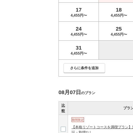
17
18
4,455円〜
4,455円〜
24
25
4,455円〜
4,455円〜
31
4,455円〜
さらに条件を追加
08月07日
のプラン
比
プラ
較
期間限定
【本格リゾートコースを満喫プラン】
証・割増なし