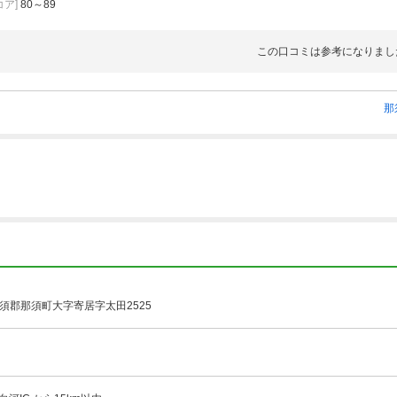
ア]
80～89
この口コミは参考になりまし
那
須郡那須町大字寄居字太田2525