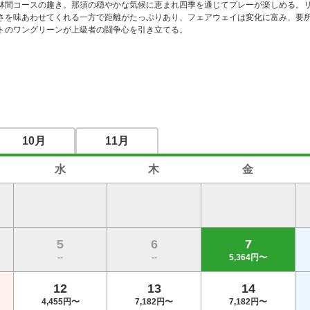
林間コースの趣き。那須の穏やかな気候に恵まれ四季を通じてプレーが楽しめる。
さを味あわせてくれる一方で距離がたっぷりあり、フェアウェイは変化に富み、要
トのワングリーンが上級者の闘争心を引き立てる。
10月
11月
水
木
金
5
6
7
--
--
5,364円〜
12
13
14
4,455円〜
7,182円〜
7,182円〜