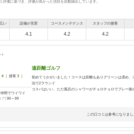
コミ評価に基づき、評価が高かった項目を自動抽出しています。
広い
設備が充実
コースメンテナンス
スタッフの接客
4.1
4.2
4.2
～)
遠距離ゴルフ
ス
4
｜ 接客
3
｜
初めてうかがいました！コースは距離もありグリーンは遅め、
泊で2ラウンド
コスパはいい、ただ風呂のシャワーがチョロチョロでプレー後
]
仲間でワイワイ
くに食事所がないのでコンビニ弁当とツマミが残念！
ア]
90～99
この口コミは参考になりまし