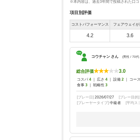
※本内容は、過去3年間で投稿された口
項目別評価
コストパフォーマンス
フェアウェイが
4.2
3.6
コウチャン さん
(男性 / 70代
3.0
総合評価
コスパ
4
｜ 広さ
4
｜ 設備
2
｜ コー
食事
3
｜ 戦略性
3
[プレー日]
2026/07/27
[プレー目的
[プレーヤータイプ]
中級者
[平均スコ