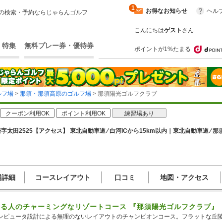
1
お得なお知らせ
ヘル
の検索・予約ならじゃらんゴルフ
こんにちは
ゲスト
さん
・特集
無料プレー券・優待券
ポイントが1%たまる
ルフ場
>
那須・那須高原のゴルフ場
> 那須陽光ゴルフクラブ
クーポン利用OK
ポイント利用OK
練習場あり
字太田2525
【アクセス】 東北自動車道 ⁄ 白河ICから15km以内｜東北自動車道 ⁄ 那
場詳細
コースレイアウト
口コミ
地図・アクセス
る人のチャーミングなリゾートコース 『那須陽光ゴルフクラブ』
ンピュータ設計による無理のないレイアウトのチャンピオンコース。フラットな丘陵