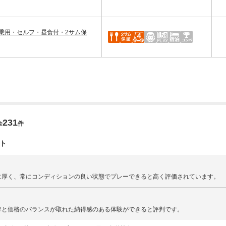
乗用・セルフ・昼食付・2サム保
231
全
件
ト
に厚く、常にコンディションの良い状態でプレーできると高く評価されています。
容と価格のバランスが取れた納得感のある体験ができると評判です。