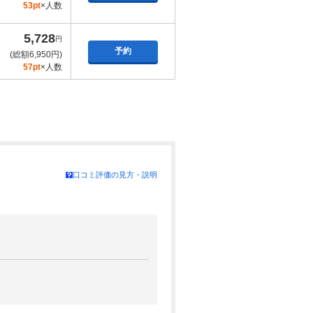
53pt
×人数
5,728
円
予約
(総額6,950円)
57pt
×人数
口コミ評価の見方・説明