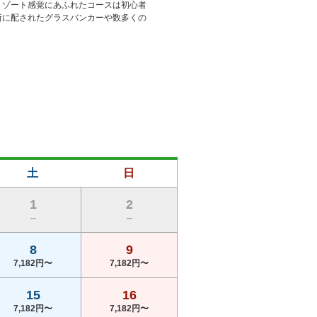
リゾート感覚にあふれたコースは初心者
所に配されたグラスバンカーや数多くの
土
日
1
2
--
--
8
9
7,182円〜
7,182円〜
15
16
7,182円〜
7,182円〜