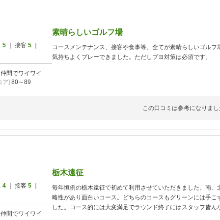
素晴らしいゴルフ場
ス
5
｜ 接客
5
｜
コースメンテナンス、接客や食事等、全てが素晴らしいゴルフ
気持ちよくプレーできました。ただしブヨ対策は必須です。
]
仲間でワイワイ
ア]
80～89
この口コミは参考になりまし
栃木遠征
ス
4
｜ 接客
5
｜
毎年恒例の栃木遠征で初めて利用させていただきました。南、
略性があり面白いコース。どちらのコースもグリーンには手こ
した。コース的には大変満足でラウンド終了にはスタッフ皆ん
]
仲間でワイワイ
スも立派でした。また利用させていただきます。