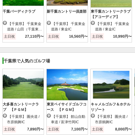
千葉バーディクラブ
新千葉カントリー倶楽部
東千葉カントリークラブ
【アコーディア】
【千葉県】 千葉東金
【千葉県】 千葉東金
【千葉県】 千葉東金
道路 / 山田（千葉東
道路 / 東金IC
道路 / 東金IC
金）IC
土日祝
27,110円〜
土日祝
16,560円〜
土日祝
10,990円〜
千葉県で人気のゴルフ場
大多喜カントリークラ
東京ベイサイドゴルフコ
キャメルゴルフ＆ホテル
ブ 【ＰＧＭ】
ース 【ＰＧＭ】
リゾート
【千葉県】 圏央道 /
【千葉県】 館山自動
【千葉県】 圏央道 /
市原鶴舞IC
車道 / 富津竹岡IC
市原鶴舞IC
土日祝
7,890円〜
土日祝
7,100円〜
土日祝
8,000円〜