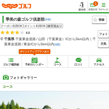
1
季美の森ゴルフ倶楽部
登録
(詳細)
クーポン利用OK
ポイント利用OK
練習場あり
4.0
フォト
千葉県
千葉東金道路 ⁄ 山田（千葉東金）ICから5km以内｜千
天気
葉東金道路 ⁄ 東金ICから5km以内
(地図)
ポイントアッププランあり
ゴルフ場詳細
予約カレンダー
コース
口コミ
アクセス
フォトギャラリー
コース