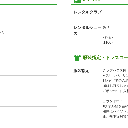
レンタルクラブ
-
ル
レンタルシュー
あり
不可
ズ
<料金>
\1100～
服装指定・ドレスコ
服装指定
クラブハウス内
■ スリッパ、サ
Tシャツでの入
場はお断りしま
ズボンの中に入
ラウンド中：
■タオル類を首
用時はハイソッ
止、熱中症対策