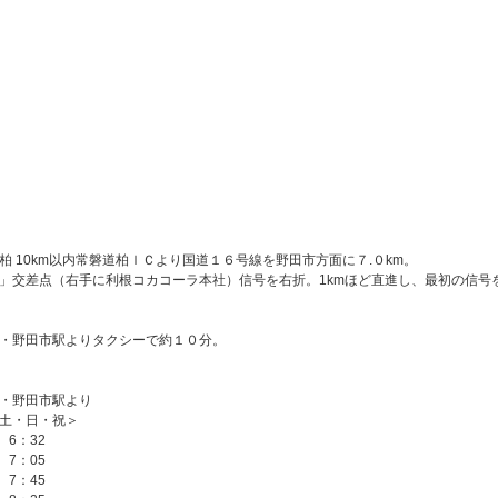
柏 10km以内常磐道柏ＩＣより国道１６号線を野田市方面に７.０km。
」交差点（右手に利根コカコーラ本社）信号を右折。1kmほど直進し、最初の信号
・野田市駅よりタクシーで約１０分。
・野田市駅より
土・日・祝＞
：32
：05
：45