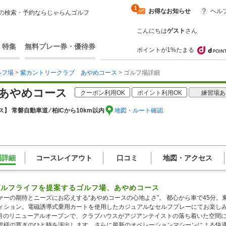
1
お得なお知らせ
ヘル
の検索・予約ならじゃらんゴルフ
こんにちは
ゲスト
さん
・特集
無料プレー券・優待券
ポイントが1%たまる
ルフ場
>
紫カントリークラブ あやめコース
> ゴルフ場詳細
あやめコース
クーポン利用OK
ポイント利用OK
練習場あ
】 常磐自動車道 ⁄ 柏ICから10km以内
地図・ルート確認
場詳細
コースレイアウト
口コミ
地図・アクセス
ゴルフライフを提案するゴルフ場、あやめコース
ァーの期待とニーズにお応えする“あやめコースの心地よさ”。 都心から車で45分。
ィション。電磁誘導式乗用カートを使用したカジュアルなセルフプレーにてお楽し
年4月のリニューアルオープンで、クラブハウスがアジアンテイストの落ち着いた空間
皆様の寛ぎのひと時を演出します。さらに最新のオペレーションマシーンによる快