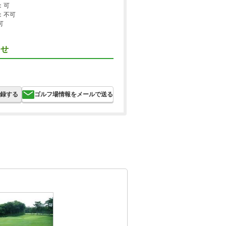
：可
：不可
可
らせ
録する
ゴルフ場情報をメールで送る