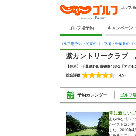
ゴルフ場
ゴルフ場予約
キャンペーン
ゴルフ場予約
>
関東のゴルフ場
>
千葉県のゴ
紫カントリークラブ 
【住所】 千葉県野田市鶴奉463-1
【アクセス
総合評価
（
4.5
）
予約カレンダー
ゴルフ
常に新しい
あらゆるゴルフ
がベストコンデ
また、2010
いを新たにし、