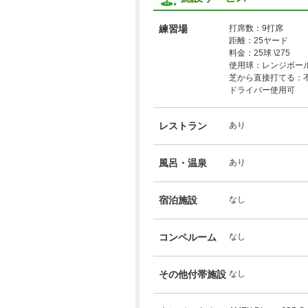
練習場
打席数：9打席
距離：25ヤード
料金：25球 \275
使用球：レンジボー
芝から直接打てる：
ドライバー使用可
レストラン
あり
風呂・温泉
あり
宿泊施設
なし
コンペルーム
なし
その他付帯施設
なし