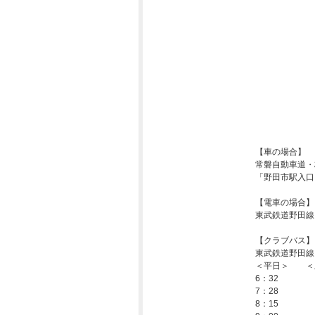
【車の場合】
常磐自動車道・
「野田市駅入口
【電車の場合】
東武鉄道野田線
【クラブバス】
東武鉄道野田線
＜平日＞ ＜
6：32 6
7：28 7
8：15 7