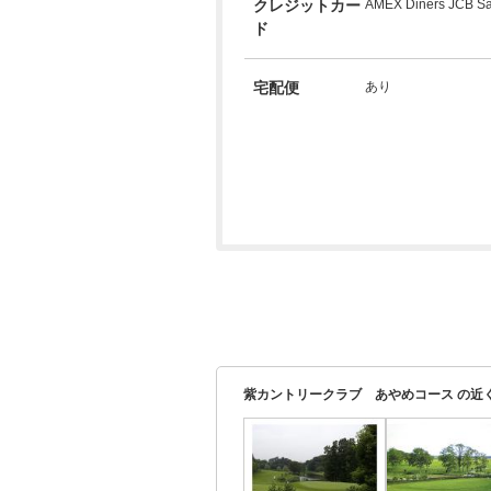
クレジットカー
AMEX Diners JCB Sa
ド
宅配便
あり
紫カントリークラブ あやめコース の近