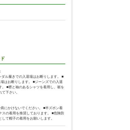
ード
：
ンダル履きでの入退場はお断りします。 ■
退場はお断りします。 ■ジーンズでの入退
す。 ■襟と袖のあるシャツを着用し、裾を
れて下さい。
や肩にかけないでください。 ■半ズボン着
クスの着用を推奨しております。 ■危険防
として帽子の着用をお願いします。