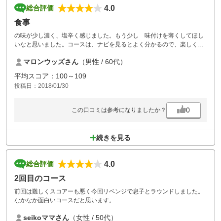
4.0
総合評価
食事
の味が少し濃く、塩辛く感じました。もう少し 味付けを薄くしてほし
いなと思いました。コースは、ナビを見るとよく分かるので、楽しくプ
レーできました。再度 訪問したいコースです。
マロンウッズさん
（男性 / 60代）
平均スコア：100～109
投稿日：2018/01/30
0
この口コミは参考になりましたか？
続きを見る
4.0
総合評価
2回目のコース
前回は難しくスコアーも悪く今回リベンジで息子とラウンドしました。
なかなか面白いコースだと思います。
機会があればまてラウンドしたいです。
seikoママさん
（女性 / 50代）