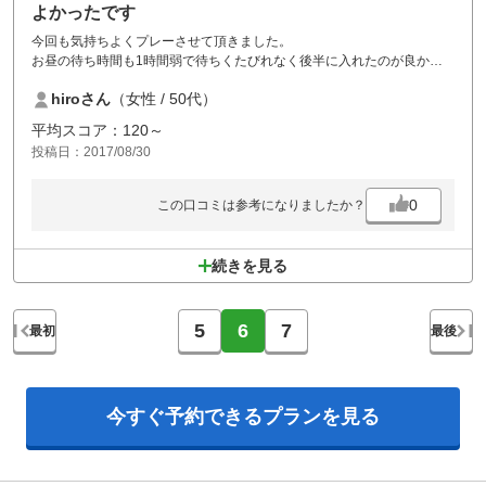
よかったです
今回も気持ちよくプレーさせて頂きました。
お昼の待ち時間も1時間弱で待ちくたびれなく後半に入れたのが良かっ
たです。
hiroさん
（女性 / 50代）
平均スコア：120～
投稿日：2017/08/30
0
この口コミは参考になりましたか？
続きを見る
5
6
7
最初
最後
今すぐ予約できる
プランを見る