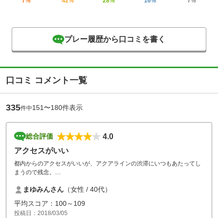
7%
42%
28%
16%
7%
プレー履歴から口コミを書く
口コミ コメント一覧
335
151〜180件表示
件中
4.0
総合評価
アクセスがいい
都内からのアクセスがいいが、アクアラインの渋滞にいつもあたってし
まうので残念。
フェアウェイは狭いので、正確なショットが必要だと思います。
まゆみんさん
（女性 / 40代）
女性のロッカーも広いし、きれい。
パウダールームも快適です。
平均スコア：100～109
一番好きなゴルフ場です。
投稿日：2018/03/05