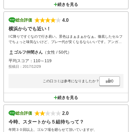
続きを見る
4.0
総合評価
横浜からでも近い！
I C降りですぐなので行き易い。景色はまぁまぁかなぁ。徹底したセルフ
でちょっと味気ないけど、プレー代が安くなるならいいです。アンガス
ステーキがとても美味しかったです。
ゴルフ仲間さん
（女性 / 50代）
平均スコア：110～119
投稿日：2017/12/29
0
この口コミは参考になりましたか？
続きを見る
2.0
総合評価
今時、スタートから５組待ちって？
年間３０回以上、ゴルフ場を廻らせて頂いていますが、