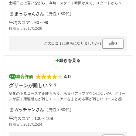
土曜日とは言いながら、今時、スタート時間が来て、スタートから５組
待ち。その後も、２組前後の待ちで、最後までプレーさせられました。
まっちゃんさん
（男性 / 60代）
コースの手入れも悪く、グリーンは、凸凹。おまけに、それほどお安く
もないのですから、幹事をやって、皆から大クレーム。
平均スコア：90～99
まずは、人数 入れ過ぎです。それと、よりコースの手入れを望みま
投稿日：2017/12/26
す。
0
この口コミは参考になりましたか？
続きを見る
4.0
総合評価
グリーンが難しい？？
変化のあるコースで距離もあり、あまりアップダウンはないが、グリー
ンが広く距離感んが難しくスコアーをまとめる事が難しいコースと感じ
たが、食事はバラエティにとみ、スタッフも親切でよかった！
ガッチャンさん
（男性 / 60代）
平均スコア：100～109
投稿日：2017/12/24