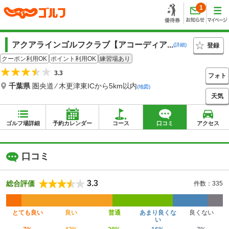
1
アクアラインゴルフクラブ【アコーディア...
登録
(詳細)
クーポン利用OK
ポイント利用OK
練習場あり
3.3
フォト
千葉県
圏央道 ⁄ 木更津東ICから5km以内
(地図)
天気
ゴルフ場詳細
予約カレンダー
コース
口コミ
アクセス
口コミ
3.3
総合評価
件数：335
とても良い
良い
普通
あまり良くな
良くない
い