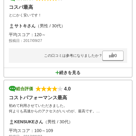
コスパ最高
とにかく安いです！
サトキさん
（男性 / 30代）
平均スコア：120～
投稿日：2017/09/27
0
この口コミは参考になりましたか？
続きを見る
4.0
総合評価
コストパフォーマンス最高
初めて利用させていただきました。
何よりも高速からのアクセスがいいのが、最高です。
コースの状態としては、可もなく負荷もなくといったところでしょう
KENSUKEさん
（男性 / 30代）
か。
料金の設定も都心からの距離を考えると、かなり手頃ではないでしょう
平均スコア：100～109
か。