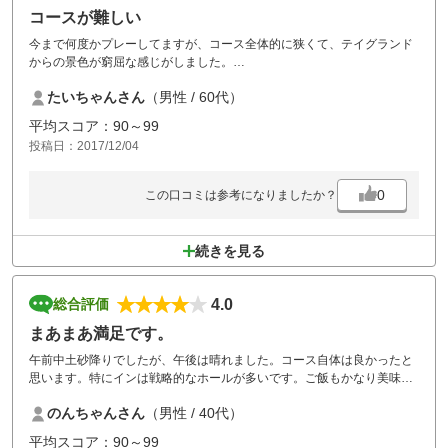
コースが難しい
今まで何度かプレーしてますが、コース全体的に狭くて、テイグランド
からの景色が窮屈な感じがしました。
のんびりやるにはちょっと気にかかります。
たいちゃんさん
（男性 / 60代）
平均スコア：90～99
投稿日：2017/12/04
0
この口コミは参考になりましたか？
続きを見る
4.0
総合評価
まあまあ満足です。
午前中土砂降りでしたが、午後は晴れました。コース自体は良かったと
思います。特にインは戦略的なホールが多いです。ご飯もかなり美味し
かったです。願わくばビジター料金がもう少しやすければいいなと思い
のんちゃんさん
（男性 / 40代）
ます。
平均スコア：90～99