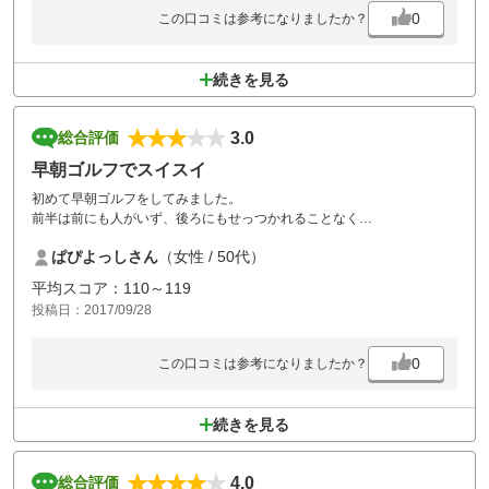
アンジュレーションも多く戦略性か高いコースばかりなので、思い切っ
0
この口コミは参考になりましたか？
てアバイディングのように中上級者向けのコースと割り切った運営にし
た方が効率はいいと思う。
それらの点が改善されない限り、毎回2-3組待たされるので、もう行きた
続きを見る
くなくなってしまう。
設備やメンテナンスがいいため惜しいものがある。
3.0
総合評価
早朝ゴルフでスイスイ
初めて早朝ゴルフをしてみました。
前半は前にも人がいず、後ろにもせっつかれることなく
ストレスフリーでできました。
ぱぴよっしさん
（女性 / 50代）
後半はやはり詰まりますが、仕方ないですね。
平均スコア：110～119
ゴルフ場はインターから近いのでいいですね。
投稿日：2017/09/28
0
この口コミは参考になりましたか？
続きを見る
4.0
総合評価