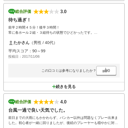
3.0
総合評価
待ち過ぎ！
前半２時間４５分！後半３時間！
常に各ホール２組・３組待ちの状態でひどかったです。
詰め込み過ぎですか？
たかさん
（男性 / 40代）
平均スコア：90～99
投稿日：2017/11/06
0
この口コミは参考になりましたか？
続きを見る
4.0
総合評価
台風一過で良い天気でした。
前日までの大雨にもかかわらず、バンカー以外は問題なくプレー出来ま
した。初心者が一緒に回りましたが、後続のプレーヤーも穏やかに対応