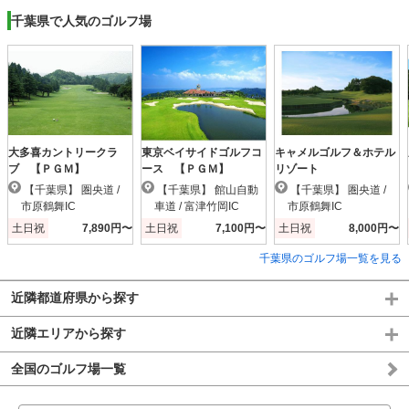
千葉県で人気のゴルフ場
大多喜カントリークラ
東京ベイサイドゴルフコ
キャメルゴルフ＆ホテル
ブ 【ＰＧＭ】
ース 【ＰＧＭ】
リゾート
【千葉県】 圏央道 /
【千葉県】 館山自動
【千葉県】 圏央道 /
市原鶴舞IC
車道 / 富津竹岡IC
市原鶴舞IC
土日祝
7,890円〜
土日祝
7,100円〜
土日祝
8,000円〜
千葉県のゴルフ場一覧を見る
近隣都道府県から探す
近隣エリアから探す
全国のゴルフ場一覧