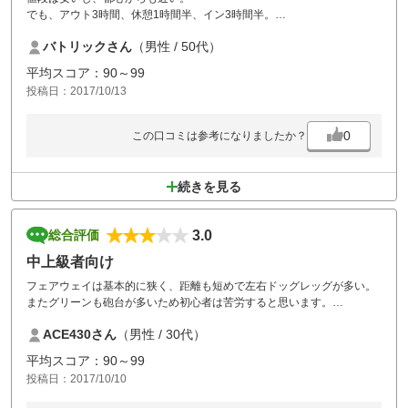
でも、アウト3時間、休憩1時間半、イン3時間半。
もう来る事はありません。
バトリックさん
（男性 / 50代）
平均スコア：90～99
投稿日：2017/10/13
0
この口コミは参考になりましたか？
続きを見る
3.0
総合評価
中上級者向け
フェアウェイは基本的に狭く、距離も短めで左右ドッグレッグが多い。
またグリーンも砲台が多いため初心者は苦労すると思います。
またカートにGPSはあるもののリモコンはないので、ドッグレッグのよ
ACE430さん
（男性 / 30代）
うなブラインドホールでは必ず渋滞が起きる。
乗り入れ不可の日で、初心者が多いと
平均スコア：90～99
打つ→意図しない方向にいく→カートを置きっ放し→遠くから戻ってこ
投稿日：2017/10/10
ないとカートが前に進まない→結果、次の組が進まないので渋滞発生
という悪循環になりやすいと思います。