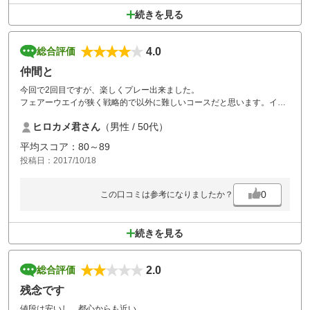
続きを見る
4.0
総合評価
仲間と
今回で2回目ですが、楽しくプレー出来ました。
フェアーウエイが狭く戦略的で以外に難しいコースだと思います。イン
ターから近いのでまた行きたいと思います。
ヒロカメ君さん
（男性 / 50代）
平均スコア：80～89
投稿日：2017/10/18
0
この口コミは参考になりましたか？
続きを見る
2.0
総合評価
残念です
値段は安いし、都心からも近い。