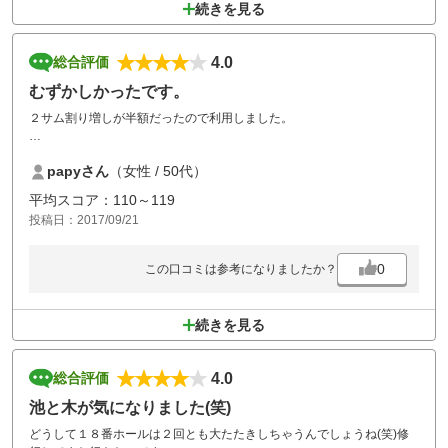
続きを見る
4.0
総合評価
むずかしかったです。
２サム割り増しが半額だったので利用しました。
距離が出ない私には難しかったですが、早い時間だったので、詰まるこ
papyさん
（女性 / 50代）
となくスイスイプレーできたのが良かったです。
平均スコア：110～119
普段、２サム割り増しの値段が高いのが残念です。
投稿日：2017/09/21
0
この口コミは参考になりましたか？
続きを見る
4.0
総合評価
池と木が気になりました(笑)
どうして１８番ホールは２回とも大たたきしちゃうんでしょうね(笑)修