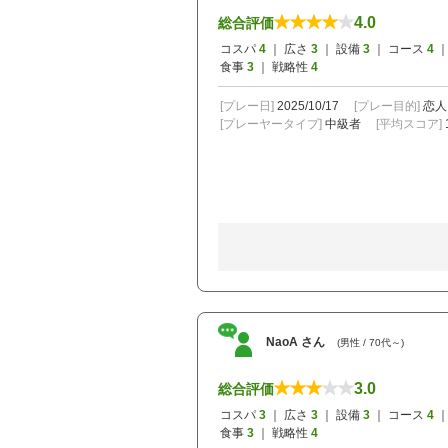
4.0
総合評価
コスパ
4
｜ 広さ
3
｜ 設備
3
｜ コース
4
｜
食事
3
｜ 戦略性
4
[プレー日]
2025/10/17
[プレー目的]
恋人
[プレーヤータイプ]
中級者
[平均スコア]
NaoA さん
(男性 / 70代～)
3.0
総合評価
コスパ
3
｜ 広さ
3
｜ 設備
3
｜ コース
4
｜
食事
3
｜ 戦略性
4