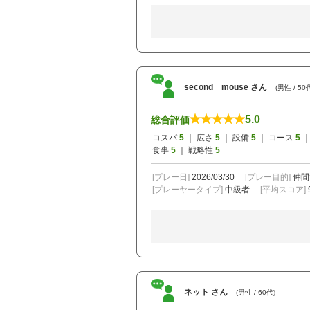
second mouse さん
(男性 / 50
5.0
総合評価
コスパ
5
｜ 広さ
5
｜ 設備
5
｜ コース
5
｜
食事
5
｜ 戦略性
5
[プレー日]
2026/03/30
[プレー目的]
仲間
[プレーヤータイプ]
中級者
[平均スコア]
ネット さん
(男性 / 60代)