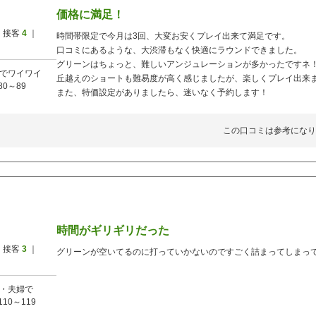
価格に満足！
 接客
4
｜
時間帯限定で今月は3回、大変お安くプレイ出来て満足です。
口コミにあるような、大渋滞もなく快適にラウンドできました。
グリーンはちょっと、難しいアンジュレーションが多かったですネ
でワイワイ
丘越えのショートも難易度が高く感じましたが、楽しくプレイ出来
80～89
また、特価設定がありましたら、迷いなく予約します！
この口コミは参考になり
時間がギリギリだった
 接客
3
｜
グリーンが空いてるのに打っていかないのですごく詰まってしまっ
・夫婦で
110～119