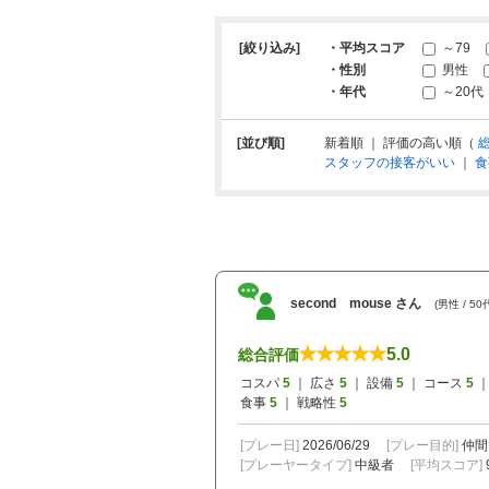
[絞り込み]
・平均スコア
～79
・性別
男性
・年代
～20代
[並び順]
新着順 ｜ 評価の高い順（
スタッフの接客がいい
｜
食
second mouse さん
(男性 / 50
5.0
総合評価
コスパ
5
｜ 広さ
5
｜ 設備
5
｜ コース
5
｜
食事
5
｜ 戦略性
5
[プレー日]
2026/06/29
[プレー目的]
仲間
[プレーヤータイプ]
中級者
[平均スコア]