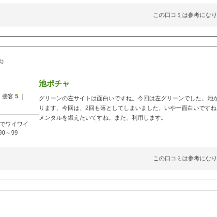
この口コミは参考になり
代)
池ポチャ
 接客
5
｜
グリーンの左サイトは面白いですね。今回は左グリーンでした。池
ります。今回は、2回も落としてしまいました。いやー面白いです
メンタルを鍛えたいてすね。また、利用します。
でワイワイ
90～99
この口コミは参考になり