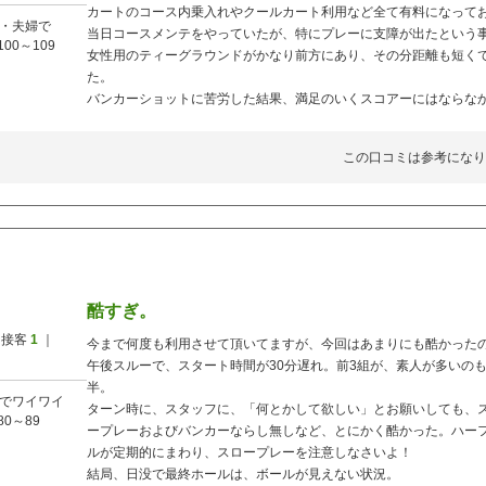
カートのコース内乗入れやクールカート利用など全て有料になって
・夫婦で
当日コースメンテをやっていたが、特にプレーに支障が出たという
100～109
女性用のティーグラウンドがかなり前方にあり、その分距離も短く
た。
バンカーショットに苦労した結果、満足のいくスコアーにはならな
この口コミは参考になり
酷すぎ。
 接客
1
｜
今まで何度も利用させて頂いてますが、今回はあまりにも酷かった
午後スルーで、スタート時間が30分遅れ。前3組が、素人が多いの
半。
でワイワイ
ターン時に、スタッフに、「何とかして欲しい」とお願いしても、
80～89
ープレーおよびバンカーならし無しなど、とにかく酷かった。ハーフ
ルが定期的にまわり、スロープレーを注意しなさいよ！
結局、日没で最終ホールは、ボールが見えない状況。