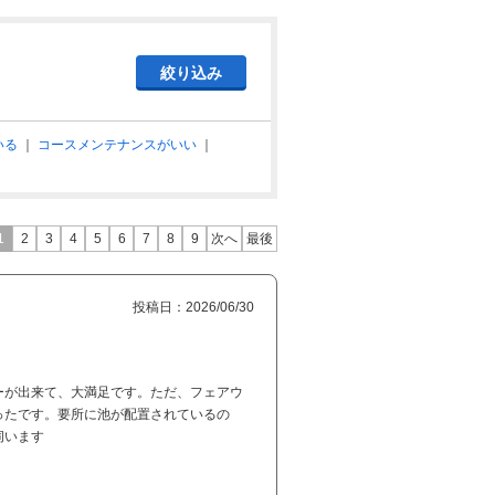
いる
｜
コースメンテナンスがいい
｜
1
2
3
4
5
6
7
8
9
次へ
最後
投稿日：2026/06/30
ーが出来て、大満足です。ただ、フェアウ
ったです。要所に池が配置されているの
伺います