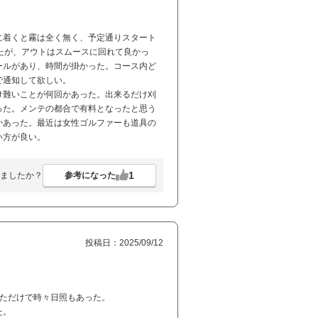
に着くと霧は全く無く、予定通りスタート
たが、アウトはスムースに回れて良かっ
ールがあり、時間が掛かった。コース内ど
で通知して欲しい。
け難いことが何回かあった。出来るだけ刈
った。メンテの都合で有料となったと思う
かあった。最近は女性ゴルファーも道具の
い方が良い。
1
参考になった
ましたか？
投稿日：2025/09/12
いただけで時々日照もあった。
た。