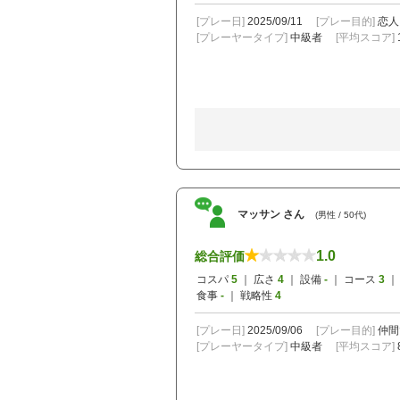
[プレー日]
2025/09/11
[プレー目的]
恋人
[プレーヤータイプ]
中級者
[平均スコア]
マッサン さん
(男性 / 50代)
1.0
総合評価
コスパ
5
｜ 広さ
4
｜ 設備
-
｜ コース
3
｜
食事
-
｜ 戦略性
4
[プレー日]
2025/09/06
[プレー目的]
仲間
[プレーヤータイプ]
中級者
[平均スコア]