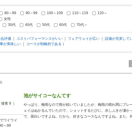
80～89
90～99
100～109
110～119
120～
女性
30代
40代
50代
60代
70代～
総合評価
｜
コストパフォーマンスがいい
｜
フェアウェイが広い
｜
設備が充実して
事が美味しい
｜
コースが戦略的である
）
代)
池がサイコーなんてす
 接客
5
｜
やっぱり、梅雨なので雨が続いていましたが、梅雨の晴れ間にプレ
ェイはぬかるんでいたので、ショットするたびに、水しぶきが凄か
で、面白いですよね。だから、好きなコースなんですよね。また、
でワイワイ
90～99