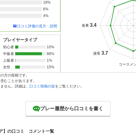
18%
6%
4%
3.4
食事
口コミ評価の見方・説明
プレイヤータイプ
初心者
10%
3.7
接客
中級者
88%
上級者
1%
コースメ
女性
15%
員の方の投稿です。
を含むことがあります。
りません。詳細は、
口コミ投稿の掟
をご覧ください。
プレー履歴から口コミを書く
ア】の口コミ コメント一覧