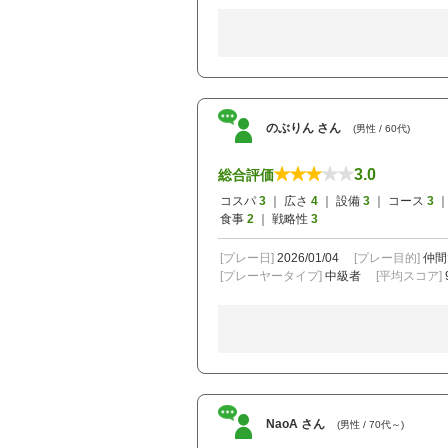
のぶりん さん
(男性 / 60代)
3.0
総合評価
コスパ
3
｜ 広さ
4
｜ 設備
3
｜ コース
3
｜
食事
2
｜ 戦略性
3
[プレー日]
2026/01/04
[プレー目的]
仲間
[プレーヤータイプ]
中級者
[平均スコア]
NaoA さん
(男性 / 70代～)