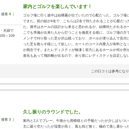
家内とゴルフを楽しんでいます！
 接客
4
｜
ゴルフ場に行く途中は結構霧が出ていたので心配だった。ゴルフ場
できた。前の組が4名で、こちらは2名で待たされることが心配だっ
た。後半はホールの設計から来ると思われるが、結構待たされるホ
・夫婦で
こでも準備が出来た人から打つことを徹底する様に、ゴルフ場の方
100～109
メンテで刈り取った芝が沢山残っており、ボールが潜り込んで見付
った芝を散らす様にして欲しい。カートのコース内乗入が有料とな
が残念です。またレディスティが物凄く前方にあるホールが何か所
進化もあって飛距離が出るので、余り前にレディスティを設定しな
この口コミは参考になり
久し振りのラウンドでした。
 接客
3
｜
家内と2人でプレー。午後から雨模様との予報だったが少しぱらつ
主に曇り空だったが湿度が高く、風も殆ど無く、極めて蒸し暑かっ