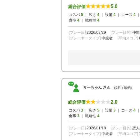
5.0
総合評価
コスパ
5
｜ 広さ
4
｜ 設備
4
｜ コース
4
｜
食事
4
｜ 戦略性
4
[プレー日]
2026/03/29
[プレー目的]
仲間
[プレーヤータイプ]
中級者
[平均スコア]
サーちゃん さん
(女性 / 50代)
2.0
総合評価
コスパ
3
｜ 広さ
5
｜ 設備
3
｜ コース
4
｜
食事
3
｜ 戦略性
4
[プレー日]
2026/01/18
[プレー目的]
恋人
[プレーヤータイプ]
中級者
[平均スコア]