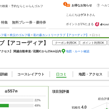
1
お得なお知らせ
ヘル
の検索・予約ならじゃらんゴルフ
こんにちは
ゲスト
さん
・特集
無料プレー券・優待券
ポイントが1%たまる
ルフ場
>
秩父のゴルフ場
>
彩の森カントリークラブ【アコーディア】
> 口コミ
ブ【アコーディア】
クーポン利用OK
ポイント利用OK
クセス】 関越自動車道 ⁄ 花園ICから25km以内
地図・ルート確認
場詳細
コースレイアウト
口コミ
地図・アクセス
557
項目別評価
全
件
総合評
22%
49%
4.0
戦略性