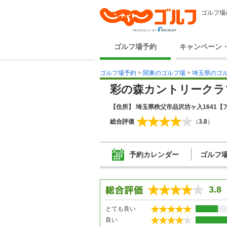
ゴルフ場
ゴルフ場予約
キャンペーン
ゴルフ場予約
>
関東のゴルフ場
>
埼玉県のゴ
彩の森カントリークラ
【住所】 埼玉県秩父市品沢坊ヶ入1641
【ア
総合評価
（
3.8
）
予約カレンダー
ゴルフ
3.8
とても良い
良い