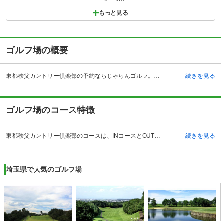
もっと見る
ゴルフ場の概要
東都秩父カントリー倶楽部の予約ならじゃらんゴルフ。カートの有無や利用税、キャンセル料、ナイター設備、駐車場などのコース情報はもちろん、口コミ、フォトギャラリーなどコースの難易度や攻略に役立つ情報充実、予約する度にポイントが貯まるのでお得にゴルフをお楽しみ頂けます。 埼玉県の秩父市にある東都秩父カントリー倶楽部は、秩父連山に囲まれた丘陵コースです。そのため美しい自然の中でダイナミックなコースを楽しむことができます。 アクセス方法は、車の場合は関越自動車道花園インターチェンジから皆野・寄居インター有料道路を経由して約25分で行くことができます。また、電車の場合は、西武秩父線に乗って西武秩父駅で降車します。西武秩父駅ではクラブバスが運行していますので、事前に予約することで利用が可能です。 165ヤード、15打席の練習場を完備しているため、早めについた場合などはプレー前に確認することも可能です。 レストランはありませんが、持ち込みにて食事をするスペースが用意されています。
続きを見る
ゴルフ場のコース特徴
東都秩父カントリー倶楽部のコースは、INコースとOUTコースから構成されており、どちらもコースはクラブハウスを中心に両側に設置されています。 OUTコースは距離が長い設計になっており、OUTコースの7番ホールなどは、象徴的なまっすぐに伸びたコースレイアウトなため、ティアップ時にグリーンの方向を確認することができるため、ティーショットを豪快に飛ばすことができます。 また、INコース、10番ホールはストレートのミドルホールですが、コース戦略を誤るとトラブルになるため、クラブ選びが重要になってきます。また、18番ホールではロングホールのになっていますので豪快にショットをしたいところですが、グリーンすぐ手前にバンカーがあるので逸る気持ちを抑えて正確なショットが求められます。
続きを見る
埼玉県で人気のゴルフ場