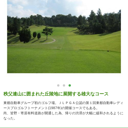
秩父連山に囲まれた丘陵地に展開する雄大なコース
東都自動車グループ初のゴルフ場。ＪＬＰＧＡ公認の第１回東都自動車レディ
ースプロゴルフトーナメント(1987年)の開催コースでもある。
尚、皆野・寄居有料道路が開通した為、帰りの渋滞が大幅に緩和されるように
なった。