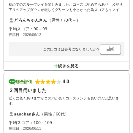
初めてのスル―ブレイを楽しみました。コ－スは初めてもあり、又登り
下りのアップダウンが厳しくグリーンも小さかった為スコアもイマイチ
であったが.山岳コ－スでの技術向上に役立ったと自他ともに慰め合っ
どろんちゃんさん
（男性 / 70代～）
た。
平均スコア：90～99
投稿日：2026/06/12
0
この口コミは参考になりましたか？
続きを見る
4.0
総合評価
２回目伺いました
近くに色々ありますがコスパが良くコースメンテも良い方だと思いま
す。
sanchanさん
（男性 / 60代）
平均スコア：100～109
投稿日：2026/06/11