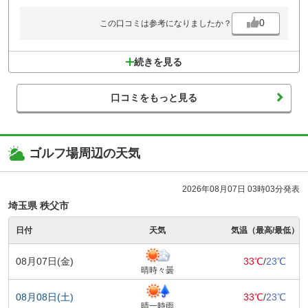
0
この口コミは参考になりましたか？
続きを見る
口コミをもっと見る
ゴルフ場周辺の天気
2026年08月07日 03時03分発表
埼玉県 秩父市
日付
天気
気温（最高/最低）
08月07日(金)
33℃
/
23℃
晴時々曇
08月08日(土)
33℃
/
23℃
晴一時雨