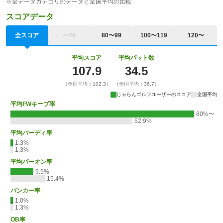
※全データカテゴリのデータと全国平均の比較
スコアデータ
全スコア
〜79
80〜99
100〜119
120〜
平均スコア
平均パット数
107.9
34.5
（全国平均：102.3）
（全国平均：36.7）
じゃらんゴルフユーザーのスコア
全国平均
平均FWキープ率
80%〜
52.9%
平均バーディ率
1.3%
1.3%
平均パーオン率
9.9%
15.4%
バンカー率
1.0%
1.3%
OB率