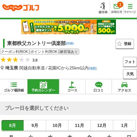
1
東都秩父カントリー倶楽部
登録
(詳細)
クーポン利用OK
ポイント利用OK
練習場あり
3.0
フォト
埼玉県
関越自動車道 ⁄ 花園ICから25km以内
(地図)
天気
ゴルフ場詳細
予約カレンダー
コース
口コミ
アクセス
プレー日を選択してください
8月
9月
10月
11月
12月
1月