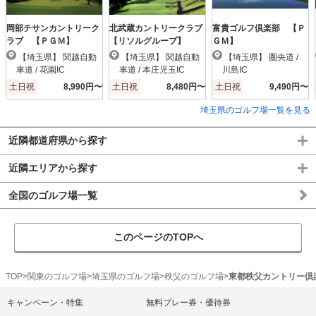
岡部チサンカントリーク
北武蔵カントリークラブ
富貴ゴルフ倶楽部 【Ｐ
ラブ 【ＰＧＭ】
【リソルグループ】
ＧＭ】
【埼玉県】 関越自動
【埼玉県】 関越自動
【埼玉県】 圏央道 /
車道 / 花園IC
車道 / 本庄児玉IC
川島IC
土日祝
8,990円〜
土日祝
8,480円〜
土日祝
9,490円〜
埼玉県のゴルフ場一覧を見る
近隣都道府県から探す
近隣エリアから探す
全国のゴルフ場一覧
このページのTOPへ
TOP
関東のゴルフ場
埼玉県のゴルフ場
秩父のゴルフ場
東都秩父カントリー倶
キャンペーン・特集
無料プレー券・優待券