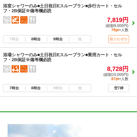
浴室シャワーのみ■土日祝日Eスループラン■歩行カート・セル
フ・2B保証※備考欄必読
7,819円
(総額9,000円)
78pt
×人数
7時台
8時台
9時台
他
残りわずか
浴場シャワーのみ■土日祝日Eスループラン■乗用カート・セル
フ・2B保証※備考欄必読
8,728円
(総額10,000円)
87pt
×人数
7時台
8時台
9時台
他
空7枠