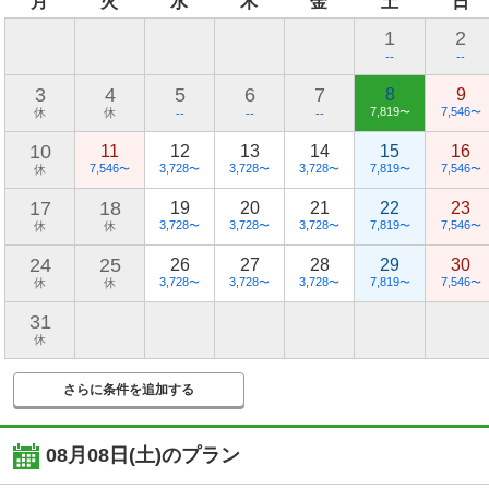
月
火
水
木
金
土
日
1
2
--
--
3
4
5
6
7
8
9
7,819
7,546
休
休
〜
〜
--
--
--
10
11
12
13
14
15
16
7,546
3,728
3,728
3,728
7,819
7,546
休
〜
〜
〜
〜
〜
〜
17
18
19
20
21
22
23
3,728
3,728
3,728
7,819
7,546
休
休
〜
〜
〜
〜
〜
24
25
26
27
28
29
30
3,728
3,728
3,728
7,819
7,546
休
休
〜
〜
〜
〜
〜
31
休
さらに条件を追加する
08月08日(土)
のプラン