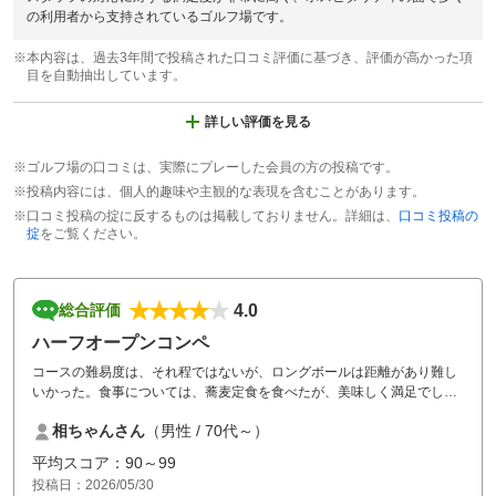
の利用者から支持されているゴルフ場です。
※本内容は、過去3年間で投稿された口コミ評価に基づき、評価が高かった項
目を自動抽出しています。
詳しい評価を見る
※ゴルフ場の口コミは、実際にプレーした会員の方の投稿です。
※投稿内容には、個人的趣味や主観的な表現を含むことがあります。
※口コミ投稿の掟に反するものは掲載しておりません。詳細は、
口コミ投稿の
掟
をご覧ください。
4.0
総合評価
ハーフオープンコンペ
コースの難易度は、それ程ではないが、ロングボールは距離があり難し
いかった。食事については、蕎麦定食を食べたが、美味しく満足でし
た。
相ちゃんさん
（男性 / 70代～）
全体的に接客応対も良い。
この日は30℃越えで風が強く大変な1日だった。
平均スコア：90～99
投稿日：2026/05/30