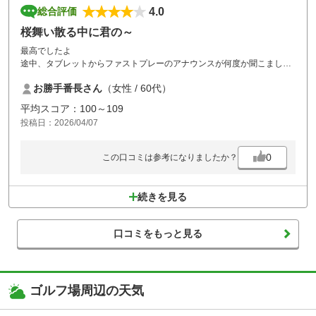
4.0
総合評価
桜舞い散る中に君の～
最高でしたよ
途中、タブレットからファストプレーのアナウンスが何度か聞こました
が、前の③バッグが早いだけで、われわれ4人が決してのろのろしてい
お勝手番長さん
（女性 / 60代）
た訳でもなく、後ろにも待たせる迷惑はかけていませんでしたので敢え
て無視しましたが。お昼が最高に美味しかったです、システムもプレー
平均スコア：100～109
ヤーに神!!2種類チャイニーズフーズが選べて完食したら更にひと皿どう
投稿日：2026/04/07
ぞとか、明日も来たくなるやないかーい的なサービスでした。味もしっ
かり三つ星。
降るかなあと思ってましたが雨どころかスタートしてすぐから晴れ渡り
0
この口コミは参考になりましたか？
ゴルフ日和。あちらこちらに桜が咲き乱れ、パンジーや蝋梅など花々も
綺麗でした。流石の名門ですね。
続きを見る
口コミをもっと見る
ゴルフ場周辺の天気