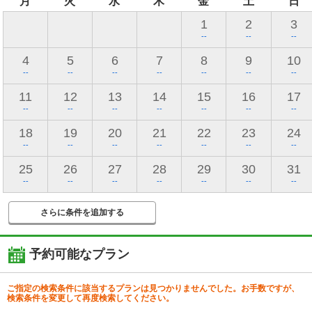
月
火
水
木
金
土
日
1
2
3
--
--
--
4
5
6
7
8
9
10
--
--
--
--
--
--
--
11
12
13
14
15
16
17
--
--
--
--
--
--
--
18
19
20
21
22
23
24
--
--
--
--
--
--
--
25
26
27
28
29
30
31
--
--
--
--
--
--
--
さらに条件を追加する
予約可能なプラン
ご指定の検索条件に該当するプランは見つかりませんでした。お手数ですが、
検索条件を変更して再度検索してください。