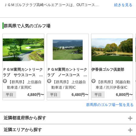
ＪＧＭゴルフクラブ高崎ベルエアコースは、OUTコース（3380ヤード）、INコース（3552ヤード）でパー72、それぞれ9ホールの全18ホールの丘陵コースです。ベント1グリーンとなっており比較的高低差が少なく、緩やかな地形のコースレイアウトとなっています。 全体的にフェアウェイが広いのが特徴のひとつで、直線のように感じるコースも多くありますが、OUTコース5番ホールや8番ホール、さらにはINコース16番ホールなどは谷越えや池越えのショートホールとなり、バラエティに富んだ多彩なコース設計となっています。 また、OUTコース3番ホールとINコース11番ホールはドラコン推奨ホールですので、豪快に攻めて楽しむことができます。
続きを見る
群馬県で人気のゴルフ場
ＰＧＭ富岡カントリーク
ＰＧＭ富岡カントリーク
伊香保ゴルフ倶楽部
ラブ サウスコース
ラブ ノースコース
【ＰＧＭ】
【ＰＧＭ】
【群馬県】 上信越自
【群馬県】 上信越自
【群馬県】 関越自動
動車道 / 富岡IC
動車道 / 富岡IC
車道 / 渋川伊香保IC
平日
4,880円〜
平日
6,480円〜
平日
6,800円〜
群馬県のゴルフ場一覧を見る
近隣都道府県から探す
近隣エリアから探す