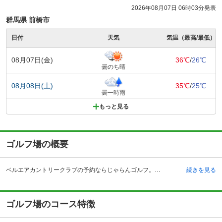
2026年08月07日 06時03分発表
群馬県 前橋市
日付
天気
気温（最高/最低）
08月07日(金)
36℃
/
26℃
曇のち晴
08月08日(土)
35℃
/
25℃
曇一時雨
もっと見る
ゴルフ場の概要
ベルエアカントリークラブの予約ならじゃらんゴルフ。カートの有無や利用税、キャンセル料、ナイター設備、駐車場などのコース情報はもちろん、口コミ、フォトギャラリーなどコースの難易度や攻略に役立つ情報充実、予約する度にポイントが貯まるのでお得にゴルフをお楽しみ頂けます。 ＪＧＭゴルフクラブ高崎ベルエアコースは、群馬県高崎市にあるゴルフ場です。関越自動車道の前橋インターチェンジから約20キロメートルの場所にあり、首都圏からでも日帰りで利用することが可能なゴルフ場です。自然の地形を巧みに取り入れた18ホールのコースは、雄大なロケーションが魅力のひとつです。 宿泊施設も完備していますので、泊りでコンペを行う会場としても利用することが可能です。また、レストランのメニューも非常に多く、味も良いと評判です。朝食の時間帯も営業しているため、プレー前にレストランを利用することもできます。もちろん、ゴルフショップもありますので安心してプレーを楽しむことが出来ます。 アクセスが良く、ハイグレードとも言えるチャンピオンコースがあり、宿泊施設も完備してるため、首都圏からの来場者が多いゴルフ場です。
続きを見る
ゴルフ場のコース特徴