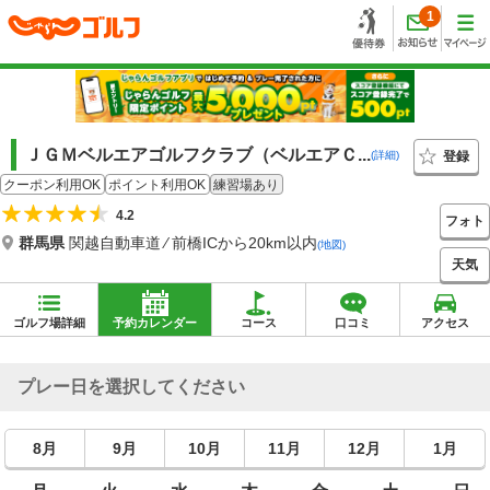
1
ＪＧＭベルエアゴルフクラブ（ベルエアＣ...
登録
(詳細)
クーポン利用OK
ポイント利用OK
練習場あり
4.2
フォト
群馬県
関越自動車道 ⁄ 前橋ICから20km以内
(地図)
天気
ゴルフ場詳細
予約カレンダー
コース
口コミ
アクセス
プレー日を選択してください
8月
9月
10月
11月
12月
1月