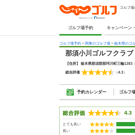
ゴルフ場
ゴルフ場予約
キャンペーン
ゴルフ場予約
>
関東のゴルフ場
>
栃木県のゴ
那須小川ゴルフクラブ
【住所】 栃木県那須郡那珂川町三輪1283
総合評価
（
4.3
）
予約カレンダー
ゴルフ
4.3
とても良い
良い