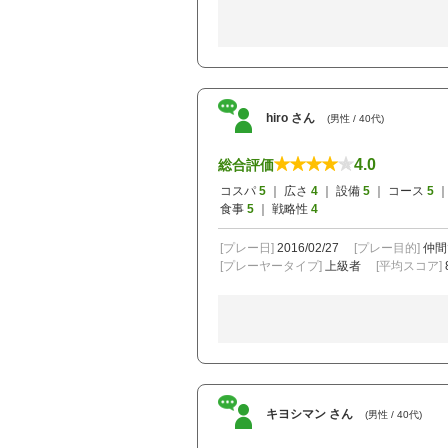
hiro さん
(男性 / 40代)
4.0
総合評価
コスパ
5
｜ 広さ
4
｜ 設備
5
｜ コース
5
｜
食事
5
｜ 戦略性
4
[プレー日]
2016/02/27
[プレー目的]
仲間
[プレーヤータイプ]
上級者
[平均スコア]
キヨシマン さん
(男性 / 40代)