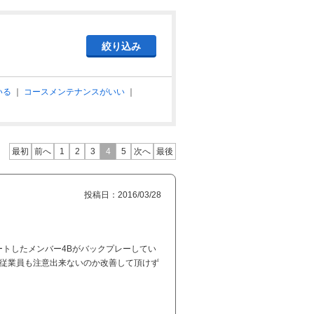
いる
｜
コースメンテナンスがいい
｜
最初
前へ
1
2
3
4
5
次へ
最後
投稿日：2016/03/28
トしたメンバー4Bがバックプレーしてい
。従業員も注意出来ないのか改善して頂けず