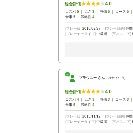
4.0
総合評価
コスパ
5
｜ 広さ
3
｜ 設備
5
｜ コース
5
｜
食事
5
｜ 戦略性
4
[プレー日]
2016/02/27
[プレー目的]
仲間
[プレーヤータイプ]
中級者
[平均スコア]
ブラウニー さん
(女性 / 50代)
4.0
総合評価
コスパ
4
｜ 広さ
3
｜ 設備
3
｜ コース
3
｜
食事
5
｜ 戦略性
4
[プレー日]
2015/11/12
[プレー目的]
仲間
[プレーヤータイプ]
中級者
[平均スコア]