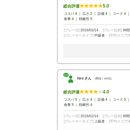
5.0
総合評価
コスパ
4
｜ 広さ
2
｜ 設備
4
｜ コース
4
｜
食事
4
｜ 戦略性
5
[プレー日]
2016/03/14
[プレー目的]
仲間
[プレーヤータイプ]
中級者
[平均スコア]
hiro さん
(男性 / 40代)
4.0
総合評価
コスパ
5
｜ 広さ
4
｜ 設備
4
｜ コース
5
｜
食事
5
｜ 戦略性
4
[プレー日]
2016/02/14
[プレー目的]
仲間
[プレーヤータイプ]
上級者
[平均スコア]