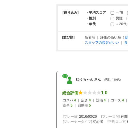
[絞り込み]
・平均スコア
～79
・性別
男性
・年代
～20代
[並び順]
新着順 ｜ 評価の高い順（
スタッフの接客がいい
｜
食
ゆうちゃん さん
(男性 / 40代)
1.0
総合評価
コスパ
4
｜ 広さ
4
｜ 設備
4
｜ コース
4
｜
食事
5
｜ 戦略性
5
[プレー日]
2016/03/26
[プレー目的]
仲間
[プレーヤータイプ]
初心者
[平均スコア]