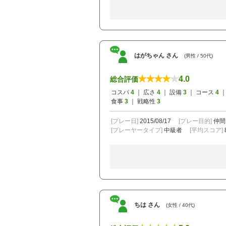
はがちゃん さん
(男性 / 50代)
4.0
総合評価
コスパ
4
｜ 広さ
4
｜ 設備
3
｜ コース
4
｜
食事
3
｜ 戦略性
3
[プレー日]
2015/08/17
[プレー目的]
仲間
[プレーヤータイプ]
中級者
[平均スコア]
ちは さん
(女性 / 40代)