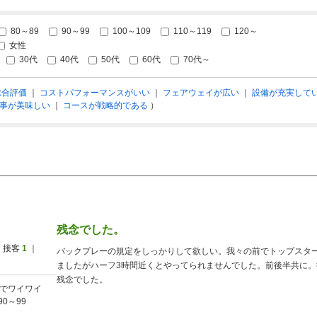
80～89
90～99
100～109
110～119
120～
女性
30代
40代
50代
60代
70代～
総合評価
｜
コストパフォーマンスがいい
｜
フェアウェイが広い
｜
設備が充実して
事が美味しい
｜
コースが戦略的である
）
残念でした。
 接客
1
｜
バックプレーの規定をしっかりして欲しい。我々の前でトップスター
ましたがハーフ3時間近くとやってられませんでした。前後半共に
残念でした。
でワイワイ
90～99