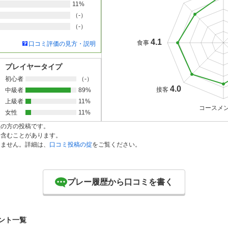
11%
（-）
（-）
4.1
食事
口コミ評価の見方・説明
プレイヤータイプ
初心者
（-）
4.0
接客
中級者
89%
上級者
11%
コースメ
女性
11%
員の方の投稿です。
を含むことがあります。
りません。詳細は、
口コミ投稿の掟
をご覧ください。
プレー履歴から口コミを書く
ント一覧