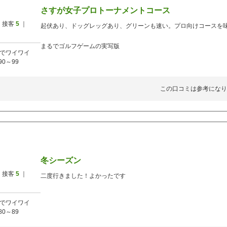
さすが女子プロトーナメントコース
 接客
5
｜
起伏あり、ドッグレッグあり、グリーンも速い。プロ向けコースを
まるでゴルフゲームの実写版
でワイワイ
90～99
この口コミは参考になり
冬シーズン
 接客
5
｜
二度行きました！よかったです
でワイワイ
80～89