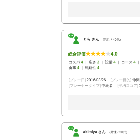
とら さん
(男性 / 40代)
4.0
総合評価
コスパ
4
｜ 広さ
2
｜ 設備
4
｜ コース
4
｜
食事
4
｜ 戦略性
4
[プレー日]
2016/03/26
[プレー目的]
仲間
[プレーヤータイプ]
中級者
[平均スコア]
akimiya さん
(男性 / 50代)