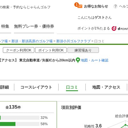
1
お得なお知らせ
ヘル
の検索・予約ならじゃらんゴルフ
こんにちは
ゲスト
さん
・特集
無料プレー券・優待券
ポイントが1%たまる
ルフ場
>
那須・那須高原のゴルフ場
>
那須小川ゴルフクラブ
> 口コミ
クーポン利用OK
ポイント利用OK
練習場あり
【アクセス】 東北自動車道 ⁄ 矢板ICから20km以内
地図・ルート確認
場詳細
コースレイアウト
口コミ
地図・アクセス
135
項目別評価
全
件
総合評
32%
58%
3.6
戦略性