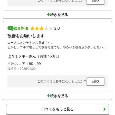
0
この口コミは参考になりましたか？
続きを見る
3.0
総合評価
改善をお願いします
コースはメンテナンス良好です。
しかし、ゴルフ場として改善可能でな、やるべき改善点が多いと思いま
す。まずスタート時間が2組遅れ、途中も詰まり気味。タブレットでス
Sミッキーさん
（男性 / 50代）
ムーズな進行を依頼するも音沙汰なし。食事休憩は1時間半近く。食事
は、ほとんど大幅なプラス料金。
平均スコア：90～99
確かにプレイ料金は安いのですが、ロッカー利用料、食事プラス料金を
投稿日：2026/04/29
考慮するといかがなものかと思います。最初からプラス料金に加算して
おくべきかと感じました。
0
この口コミは参考になりましたか？
続きを見る
口コミをもっと見る