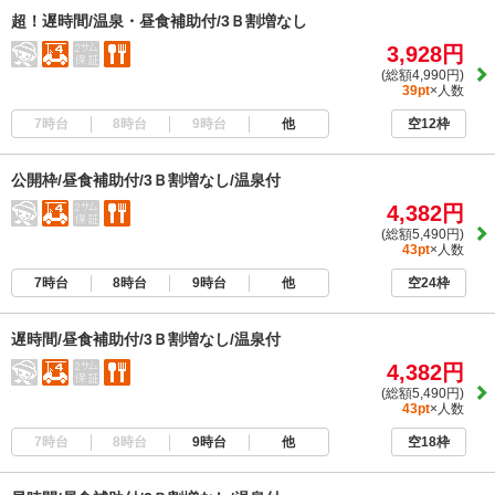
超！遅時間/温泉・昼食補助付/3Ｂ割増なし
3,928円
(総額4,990円)
39pt
×人数
7時台
8時台
9時台
他
空12枠
公開枠/昼食補助付/3Ｂ割増なし/温泉付
4,382円
(総額5,490円)
43pt
×人数
7時台
8時台
9時台
他
空24枠
遅時間/昼食補助付/3Ｂ割増なし/温泉付
4,382円
(総額5,490円)
43pt
×人数
7時台
8時台
9時台
他
空18枠