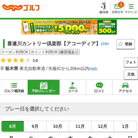
1
喜連川カントリー倶楽部【アコーディア】
登録
(詳細)
クーポン利用OK
ポイント利用OK
練習場あり
3.9
フォト
栃木県
東北自動車道 ⁄ 矢板ICから20km以内
(地図)
天気
ゴルフ場詳細
予約カレンダー
コース
口コミ
アクセス
プレー日を選択してください
8月
9月
10月
11月
12月
1月