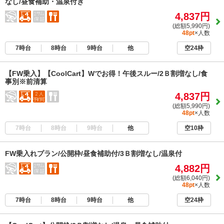
なし/昼食補助・温泉付き
4,837円
(総額5,990円)
48pt
×人数
7時台
8時台
9時台
他
空24枠
【FW乗入】【CoolCart】Wでお得！午後スルー/2Ｂ割増なし/食
事別※前清算
4,837円
(総額5,990円)
48pt
×人数
7時台
8時台
9時台
他
空10枠
FW乗入れプラン/公開枠/昼食補助付/3Ｂ割増なし/温泉付
4,882円
(総額6,040円)
48pt
×人数
7時台
8時台
9時台
他
空24枠