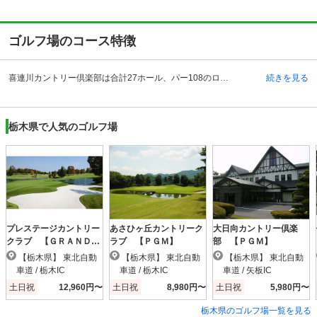
ゴルフ場のコース特徴
喜連川カントリー倶楽部は合計27ホール、パー108のロケーションです。なだらかな丘陵コースながら、要所にバンカーや池を巧みに配置し、戦略性豊かな仕上がりになっています。ゆるやかにドッグレッグしているホールも多く、ティーショットの落とし所次第では2打目以降の難易度が上がってしまうケースもあるため、正確なショットとコースマネジメント力が必要になります。 南コースは池が多く、池への対応がスコアメイクの鍵になります。東コースはティーからピンが見渡せる比較的攻めやすいコースが多くなっています。ただし、グリーン周りにはガードバンカーや池があり、アプローチの精度が求められます。西コースには、喜連川カントリー倶楽部内で最難関の7番ホールが待ち構えています。400ヤードを超える距離のあるミドルホールで、パーセーブには距離と正確性が求められる非常に難しいコースです。
続きを見る
栃木県で人気のゴルフ場
プレステージカントリー
あさひヶ丘カントリーク
大日向カントリー倶楽
クラブ 【ＧＲＡＮＤ
ラブ 【ＰＧＭ】
部 【ＰＧＭ】
ＰＧＭ】
【栃木県】 東北自動
【栃木県】 東北自動
【栃木県】 東北自動
車道 / 栃木IC
車道 / 栃木IC
車道 / 矢板IC
土日祝
12,960円〜
土日祝
8,980円〜
土日祝
5,980円〜
栃木県のゴルフ場一覧を見る