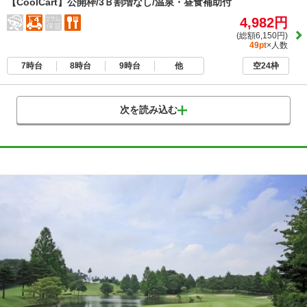
【CoolCart】公開枠/3Ｂ割増なし/温泉・昼食補助付
4,982円
(総額6,150円)
49pt
×人数
7時台
8時台
9時台
他
空24枠
次を読み込む