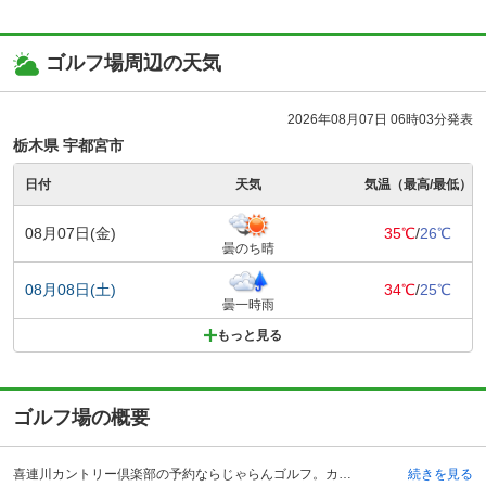
ゴルフ場周辺の天気
2026年08月07日 06時03分発表
栃木県 宇都宮市
日付
天気
気温（最高/最低）
08月07日(金)
35℃
/
26℃
曇のち晴
08月08日(土)
34℃
/
25℃
曇一時雨
もっと見る
ゴルフ場の概要
喜連川カントリー倶楽部の予約ならじゃらんゴルフ。カートの有無や利用税、キャンセル料、ナイター設備、駐車場などのコース情報はもちろん、口コミ、フォトギャラリーなどコースの難易度や攻略に役立つ情報充実、予約する度にポイントが貯まるのでお得にゴルフをお楽しみ頂けます。 喜連川カントリー倶楽部は、栃木県のさくら市にあるゴルフコースです。車で行く場合は、東北自動車道の矢板インターチェンジから約20分、電車の場合は、JR宇都宮線の氏家駅からタクシーで約25分かかります。氏家駅からは予約制のクラブバスも運行されています。 喜連川カントリー倶楽部には、クラブハウスと一体型の併設のホテルがあり、プレー後は那須連山を望む、緑が豊かな天然温泉露天風呂で体の芯から温まり、疲れた体をリフレッシュすることができます。ゴルファーには、お得な価格の宿泊パックがあるので、前乗り宿泊と翌日プレーで、ゴルフを楽しむことができます。ホテルの夕食は、鮎の塩焼き、天ぷら、お刺身、茶わん蒸し、お鍋などの豪華メニューで、大満足と評判です。
続きを見る