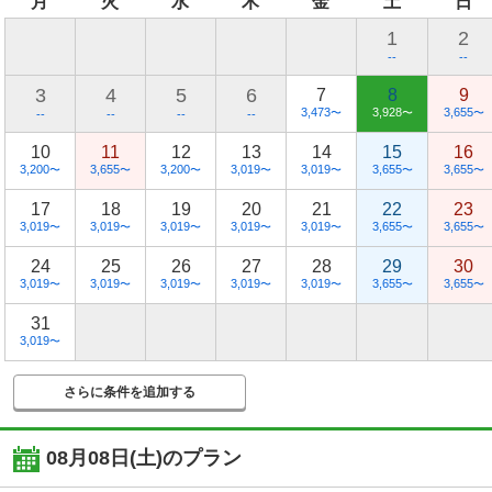
月
火
水
木
金
土
日
1
2
--
--
3
4
5
6
7
8
9
3,473
3,928
3,655
〜
〜
〜
--
--
--
--
10
11
12
13
14
15
16
3,200
3,655
3,200
3,019
3,019
3,655
3,655
〜
〜
〜
〜
〜
〜
〜
17
18
19
20
21
22
23
3,019
3,019
3,019
3,019
3,019
3,655
3,655
〜
〜
〜
〜
〜
〜
〜
24
25
26
27
28
29
30
3,019
3,019
3,019
3,019
3,019
3,655
3,655
〜
〜
〜
〜
〜
〜
〜
31
3,019
〜
さらに条件を追加する
08月08日(土)
のプラン