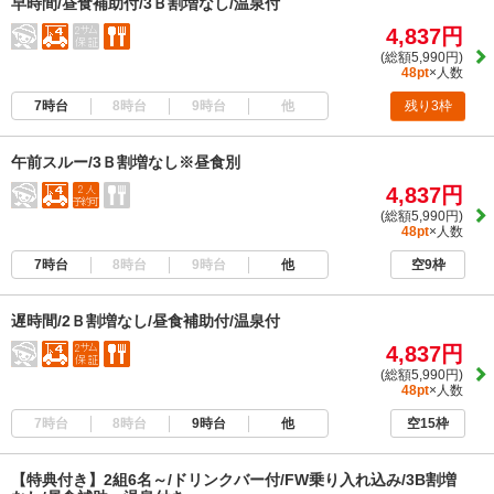
早時間/昼食補助付/3Ｂ割増なし/温泉付
4,837円
(総額5,990円)
48pt
×人数
7時台
8時台
9時台
他
残り3枠
午前スルー/3Ｂ割増なし※昼食別
4,837円
(総額5,990円)
48pt
×人数
7時台
8時台
9時台
他
空9枠
遅時間/2Ｂ割増なし/昼食補助付/温泉付
4,837円
(総額5,990円)
48pt
×人数
7時台
8時台
9時台
他
空15枠
【特典付き】2組6名～/ドリンクバー付/FW乗り入れ込み/3B割増