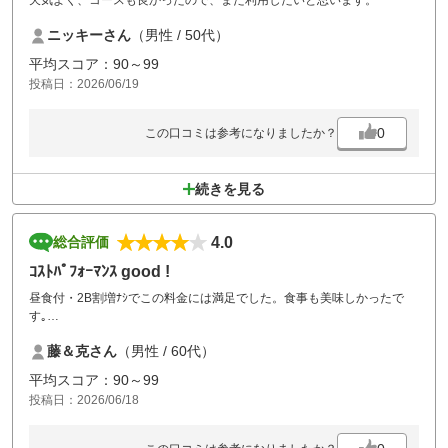
天気よく、コースも良かったので、また利用したいと思います。
ニッキーさん
（男性 / 50代）
平均スコア：90～99
投稿日：2026/06/19
0
この口コミは参考になりましたか？
続きを見る
4.0
総合評価
ｺｽﾄﾊﾟﾌｫｰﾏﾝｽ good !
昼食付・2B割増ﾅｼでこの料金には満足でした。食事も美味しかったで
す｡
後半､毎ホール２組待ちと流れが悪かったのが残念でした。
藤＆克さん
（男性 / 60代）
平均スコア：90～99
投稿日：2026/06/18