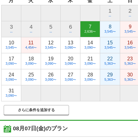
月
火
水
木
金
土
日
1
2
--
--
3
4
5
6
7
8
9
2,636
3,545
3,545
〜
〜
〜
--
--
--
--
10
11
12
13
14
15
16
3,545
4,454
3,545
3,090
3,090
3,545
3,545
〜
〜
〜
〜
〜
〜
〜
17
18
19
20
21
22
23
3,090
3,090
3,090
3,090
3,090
5,363
5,363
〜
〜
〜
〜
〜
〜
〜
24
25
26
27
28
29
30
3,090
3,090
3,090
3,090
3,090
5,363
5,363
〜
〜
〜
〜
〜
〜
〜
31
3,090
〜
さらに条件を追加する
08月07日(金)
のプラン