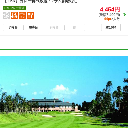
【1.5R】カレー食べ放題・2サム割増なし
1.5Rプレー保証
4,454円
(総額5,499円)
44pt
×人数
7時台
8時台
9時台
他
空16枠