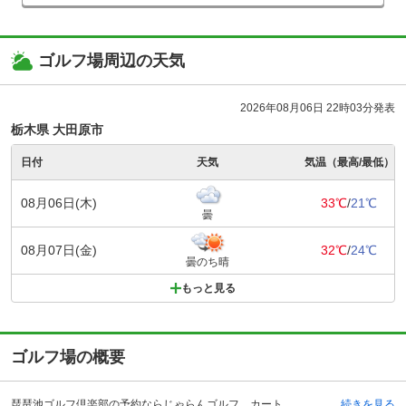
ゴルフ場周辺の天気
2026年08月06日 22時03分発表
栃木県 大田原市
日付
天気
気温（最高/最低）
08月06日(木)
33℃
/
21℃
曇
08月07日(金)
32℃
/
24℃
曇のち晴
もっと見る
ゴルフ場の概要
琵琶池ゴルフ倶楽部の予約ならじゃらんゴルフ。カートの有無や利用税、キャンセル料、ナイター設備、駐車場などのコース情報はもちろん、口コミ、フォトギャラリーなどコースの難易度や攻略に役立つ情報充実、予約する度にポイントが貯まるのでお得にゴルフをお楽しみ頂けます。 琵琶池ゴルフ倶楽部は栃木県の大田原市藤沢にあります。自動車の場合、東北自動車道の矢板インターチェンジより11キロメートルの所にあります。電車の場合、JR東北本線片岡駅より自動車で15分、東北新幹線那須塩原駅より自動車で30分です。 平成7年に開場し、栃木県内でも人気の高いゴルフ場です。ホールレイアウトと正確な距離が一目で分かるウォーカロングの貸出しも、琵琶池ゴルフ倶楽部ならではのサービスと好評です。クラブハウス内も充実し、青森ひば使用した大浴場、産地の名品を取りそろえたお土産コーナー、バリエーションが豊富なレストランメニューやプロショップ、練習場とゴルファーたちを満足させるサービスを用意しています。
続きを見る