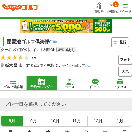
1
琵琶池ゴルフ倶楽部
登録
(詳細)
クーポン利用OK
ポイント利用OK
練習場あり
3.5
フォト
栃木県
東北自動車道 ⁄ 矢板ICから15km以内
(地図)
天気
ゴルフ場詳細
予約カレンダー
コース
口コミ
アクセス
プレー日を選択してください
8月
9月
10月
11月
12月
1月