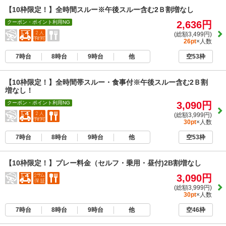
【10枠限定！】全時間スルー※午後スルー含む2Ｂ割増なし
クーポン・ポイント利用NG
2,636円
(総額3,499円)
26pt
×人数
7時台
8時台
9時台
他
空53枠
【10枠限定！】全時間帯スルー・食事付※午後スルー含む2Ｂ割
増なし！
クーポン・ポイント利用NG
3,090円
(総額3,999円)
30pt
×人数
7時台
8時台
9時台
他
空53枠
【10枠限定！】プレー料金（セルフ・乗用・昼付)2B割増なし
3,090円
(総額3,999円)
30pt
×人数
7時台
8時台
9時台
他
空46枠