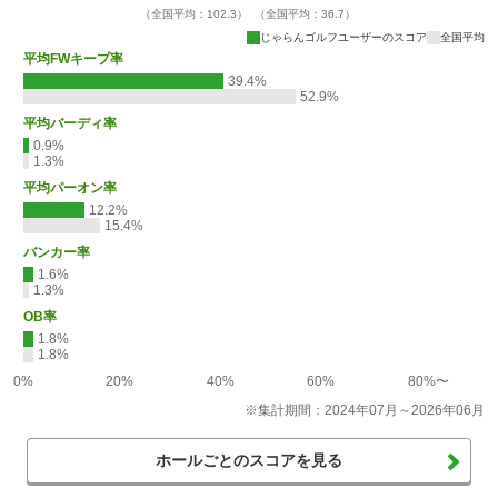
（全国平均：102.3）
（全国平均：36.7）
じゃらんゴルフユーザーのスコア
全国平均
平均FWキープ率
39.4%
52.9%
平均バーディ率
0.9%
1.3%
平均パーオン率
12.2%
15.4%
バンカー率
1.6%
1.3%
OB率
1.8%
1.8%
0%
20%
40%
60%
80%〜
※集計期間：2024年07月～2026年06月
ホールごとのスコアを見る