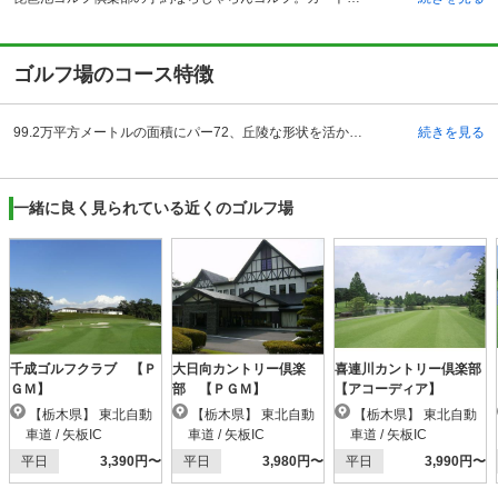
ゴルフ場のコース特徴
99.2万平方メートルの面積にパー72、丘陵な形状を活かした造りになっています。ヤード数7088ヤード、グリーン1ベントです。 川村四郎氏の自然を最大限に考慮した、絵画的なイメージの設計により、琵琶池ゴルフ倶楽部は、自然美あふれる18ホールを実現しました。各ホールとも高低差はなく、フラットな造りがどなたでもプレーしやすくなっています。ブラインドをなくすような配慮がなされ、ハザードもプレーヤー自身で確認できる位置に配慮されており、オリジナルな攻略ルートを楽しむことができます。初心者から上級者まで、それぞれのレベルに合ったプレーを満喫できるようになっています。基本的にはセルフですが、プレーヤーの人数に応じてキャディ付きとなります。
続きを見る
一緒に良く見られている近くのゴルフ場
千成ゴルフクラブ 【Ｐ
大日向カントリー倶楽
喜連川カントリー倶楽部
ＧＭ】
部 【ＰＧＭ】
【アコーディア】
【栃木県】 東北自動
【栃木県】 東北自動
【栃木県】 東北自動
車道 / 矢板IC
車道 / 矢板IC
車道 / 矢板IC
平日
3,390円〜
平日
3,980円〜
平日
3,990円〜