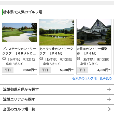
栃木県で人気のゴルフ場
プレステージカントリー
あさひヶ丘カントリーク
大日向カントリー倶楽
クラブ 【ＧＲＡＮＤ
ラブ 【ＰＧＭ】
部 【ＰＧＭ】
ＰＧＭ】
【栃木県】 東北自動
【栃木県】 東北自動
【栃木県】 東北自動
車道 / 栃木IC
車道 / 栃木IC
車道 / 矢板IC
平日
9,960円〜
平日
5,980円〜
平日
3,980円〜
栃木県のゴルフ場一覧を見る
近隣都道府県から探す
近隣エリアから探す
全国のゴルフ場一覧