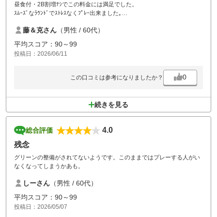
昼食付・2B割増ﾅｼでこの料金には満足でした。
ｽﾑｰｽﾞなﾗｳﾝﾄﾞでｽﾄﾚｽなくﾌﾟﾚｰ出来ました｡
何ホールかｸﾞﾘｰﾝｺﾝﾃﾞｨｼｮﾝが悪かったのが残念でした。
藤＆克さん
（男性 / 60代）
平均スコア：90～99
投稿日：2026/06/11
0
この口コミは参考になりましたか？
続きを見る
4.0
総合評価
残念
グリーンの整備がされてないようです。このままではプレーする人がい
なくなってしまうかあも。
しーさん
（男性 / 60代）
平均スコア：90～99
投稿日：2026/05/07