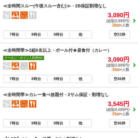
≪全時間スルー(午後スルー含む)≫・2B保証割増なし
3,090円
(総額3,999円)
30pt
×人数
7時台
8時台
9時台
他
空53枠
≪全時間帯≫2組6名以上・ボール付★昼食付（カレー）
クーポン・ポイント利用NG
3,090円
(総額3,999円)
30pt
×人数
7時台
8時台
9時台
他
空46枠
≪全時間帯≫カレー食べ放題付・2サム保証・割増なし
3,545円
(総額4,499円)
35pt
×人数
7時台
8時台
9時台
他
空46枠