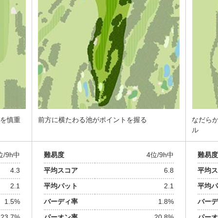
を慎重
前方に横たわる池がポイントを握る
なだら
ル
位/9h中
難易度
4位/9h中
難易度
4.3
平均スコア
6.8
平均ス
2.1
平均パット
2.1
平均パ
1.5%
バーディ率
1.8%
バーデ
23.7%
パーオン率
20.8%
パーオ