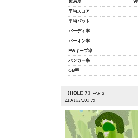
難易度
9
平均スコア
平均パット
バーディ率
パーオン率
FWキープ率
バンカー率
OB率
【HOLE 7】
PAR:3
219/162/100 yd