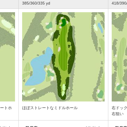
385/360/335 yd
418/390
ートホ
ほぼストレートなミドルホール
右ドッ
右狙い