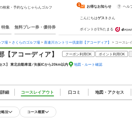
1
お得なお知らせ
ヘル
の検索・予約ならじゃらんゴルフ
こんにちは
ゲスト
さん
・特集
無料プレー券・優待券
ポイントが1%たまる
ルフ場
>
さくらのゴルフ場
>
喜連川カントリー倶楽部【アコーディア】
> コースレ
部【アコーディア】
クーポン利用OK
ポイント利用OK
ス】 東北自動車道 ⁄ 矢板ICから20km以内
地図・ルート確認
場詳細
コースレイアウト
口コミ
地図・アクセス
攻略法
コース概要