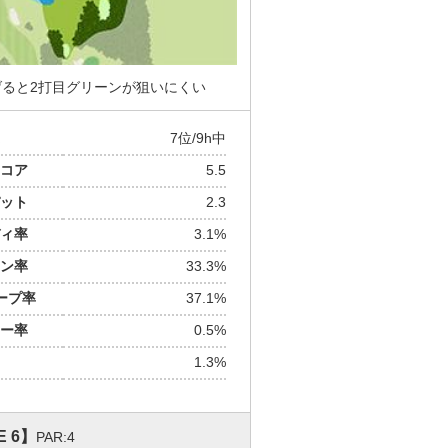
げると2打目グリーンが狙いにくい
7位/9h中
コア
5.5
ット
2.3
ィ率
3.1%
ン率
33.3%
ープ率
37.1%
ー率
0.5%
1.3%
E 6】
PAR:4