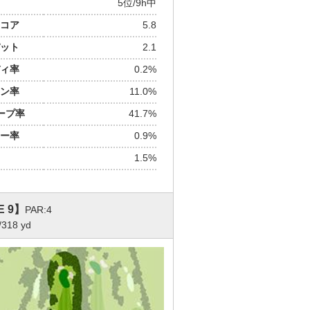
5位/9h中
コア
5.8
ット
2.1
ィ率
0.2%
ン率
11.0%
ープ率
41.7%
ー率
0.9%
1.5%
E 9】
PAR:4
/318 yd