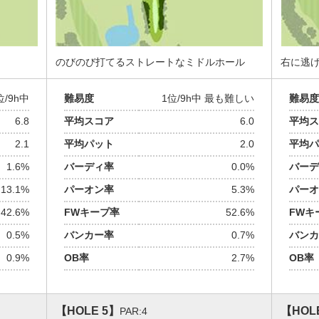
のびのび打てるストレートなミドルホール
右に逃
位/9h中
難易度
1位/9h中 最も難しい
難易度
6.8
平均スコア
6.0
平均ス
2.1
平均パット
2.0
平均パ
1.6%
バーディ率
0.0%
バーデ
13.1%
パーオン率
5.3%
パーオ
42.6%
FWキープ率
52.6%
FWキ
0.5%
バンカー率
0.7%
バンカ
0.9%
OB率
2.7%
OB率
【HOLE 5】
【HOL
PAR:4