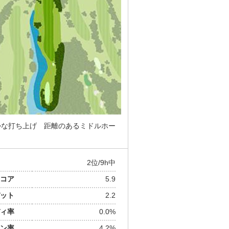
かな打ち上げ 距離のあるミドルホー
2位/9h中
コア
5.9
ット
2.2
ィ率
0.0%
ン率
4.2%