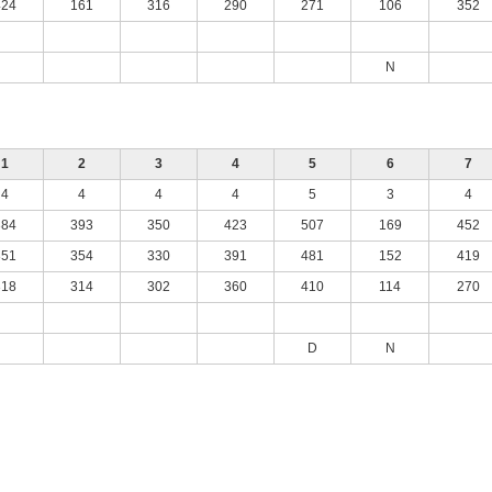
424
161
316
290
271
106
352
N
1
2
3
4
5
6
7
4
4
4
4
5
3
4
384
393
350
423
507
169
452
351
354
330
391
481
152
419
318
314
302
360
410
114
270
D
N