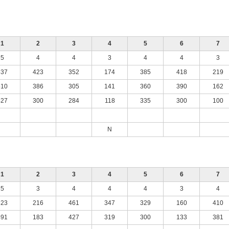
1
2
3
4
5
6
7
5
4
4
3
4
4
3
537
423
352
174
385
418
219
510
386
305
141
360
390
162
427
300
284
118
335
300
100
N
1
2
3
4
5
6
7
5
3
4
4
4
3
4
523
216
461
347
329
160
410
491
183
427
319
300
133
381