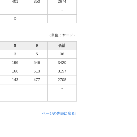
401
353
2674
-
D
-
（単位：ヤード）
8
9
合計
3
5
36
196
546
3420
166
513
3157
143
477
2708
-
-
ページの先頭に戻る↑