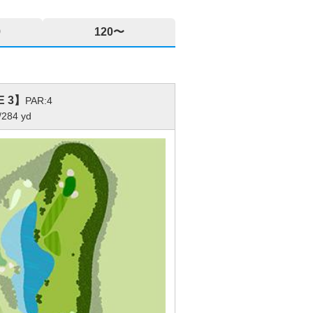
9
120〜
E 3】
PAR:4
/284 yd