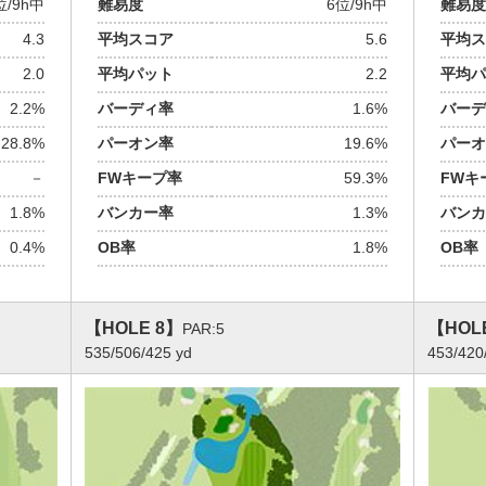
位/9h中
難易度
6位/9h中
難易度
4.3
平均スコア
5.6
平均ス
2.0
平均パット
2.2
平均パ
2.2%
バーディ率
1.6%
バーデ
28.8%
パーオン率
19.6%
パーオ
－
FWキープ率
59.3%
FWキ
1.8%
バンカー率
1.3%
バンカ
0.4%
OB率
1.8%
OB率
【HOLE 8】
【HOL
PAR:5
535/506/425 yd
453/420