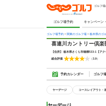
ゴルフ場
ゴルフ場予約
キャンペーン
ゴルフ場予約
>
関東のゴルフ場
>
栃木県のゴ
喜連川カントリー倶楽
【住所】 栃木県さくら市穂積533-1
【アクセ
総合評価
（
3.9
）
予約カレンダー
ゴルフ
ヤーデージ
コースレイアウト・
ヤーデージ