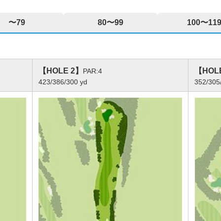
〜79
80〜99
100〜11
【HOLE 2】
【HOL
PAR:4
423/386/300 yd
352/305