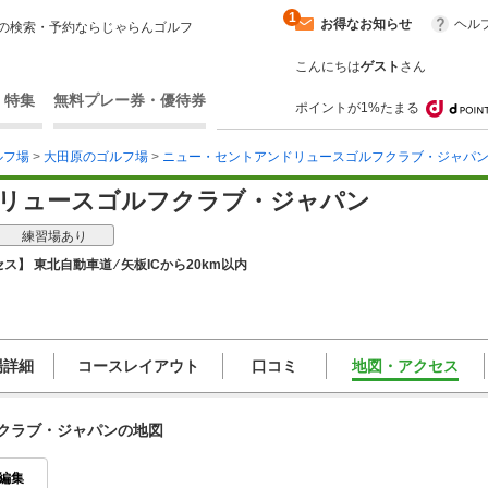
1
お得なお知らせ
ヘル
の検索・予約ならじゃらんゴルフ
こんにちは
ゲスト
さん
・特集
無料プレー券・優待券
ポイントが1%たまる
ルフ場
>
大田原のゴルフ場
>
ニュー・セントアンドリュースゴルフクラブ・ジャパ
リュースゴルフクラブ・ジャパン
練習場あり
ス】 東北自動車道 ⁄ 矢板ICから20km以内
場詳細
コースレイアウト
口コミ
地図・アクセス
クラブ・ジャパンの地図
編集