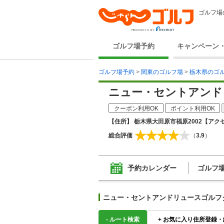
ゴルフ場
ゴルフ場予約
キャンペーン
ゴルフ場予約
>
関東のゴルフ場
>
栃木県のゴ
ニュー・セントアンド
クーポン利用OK
ポイント利用OK
【住所】 栃木県大田原市福原2002
【アクセ
総合評価
（
3.9
）
予約カレンダー
ゴルフ
ニュー・セントアンドリュースゴルフ
-
ルート検索
+
お気に入り住所登録・