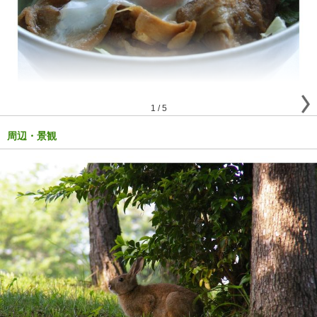
1
/
5
周辺・景観