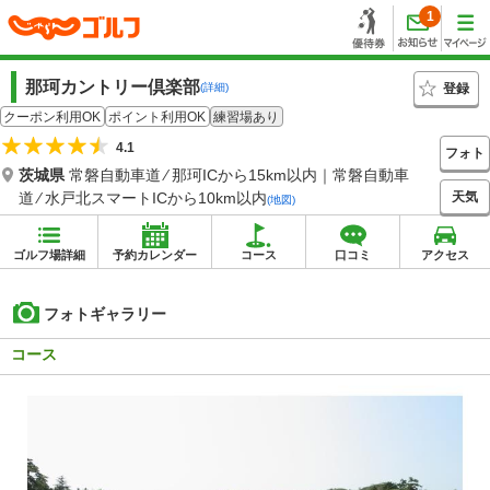
1
那珂カントリー倶楽部
登録
(詳細)
クーポン利用OK
ポイント利用OK
練習場あり
4.1
フォト
茨城県
常磐自動車道 ⁄ 那珂ICから15km以内｜常磐自動車
天気
道 ⁄ 水戸北スマートICから10km以内
(地図)
ゴルフ場詳細
予約カレンダー
コース
口コミ
アクセス
フォトギャラリー
コース