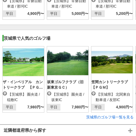
【茨城県】 常磐自動
【茨城県】 常磐自動
【茨城県】 常磐自動
車道 / 那珂IC
車道 / 那珂IC
車道 / 那珂IC
平日
4,900円〜
平日
5,000円〜
平日
5,200円〜
茨城県で人気のゴルフ場
ザ・インペリアル カン
坂東ゴルフクラブ（旧
笠間カントリークラブ
トリークラブ 【ＰＧ
新東京ＧＣ）
【ＰＧＭ】
Ｍ】
【茨城県】 圏央道 /
【茨城県】 圏央道 /
【茨城県】 北関東自
稲敷IC
坂東IC
動車道 / 友部IC
平日
7,980円〜
平日
7,980円〜
平日
4,900円〜
茨城県のゴルフ場一覧を見る
近隣都道府県から探す