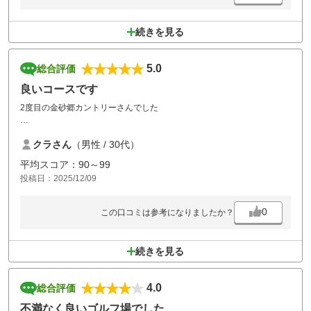
続きを見る
5.0
総合評価
良いコースです
2度目の金砂郷カントリーさんでした
フロントにあるカフェでトーストを食べ、コーヒーを持ってラウンド
クラさん
（男性 / 30代）
へ。
前回は待ち無しでしたが、今回はコンペをやっていたようで、各ホール
平均スコア：90～99
で1組程度の待ちが発生してました。
投稿日：2025/12/09
ワイワイコンペのように見えましたが、ピンポジがキツくて中々ホール
アウト出来なかったのでは…という気がする。
0
この口コミは参考になりましたか？
お昼はトンテキと揚げ餃子
金砂郷さんの揚げ餃子は本気で美味しい
続きを見る
フェアウェイ：問題無し
グリーン：ハゲてるところもなくgood
バンカー：入ったところはサラサラ
4.0
総合評価
お風呂：シャワーの水圧素晴らしい
不満なく良いゴルフ場でした