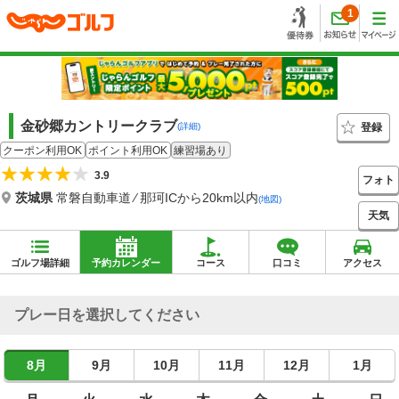
1
金砂郷カントリークラブ
登録
(詳細)
クーポン利用OK
ポイント利用OK
練習場あり
3.9
フォト
茨城県
常磐自動車道 ⁄ 那珂ICから20km以内
(地図)
天気
ゴルフ場詳細
予約カレンダー
コース
口コミ
アクセス
プレー日を選択してください
8月
9月
10月
11月
12月
1月