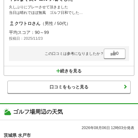
また近いうちに伺いたい！！
久しぶりにプレーさせて頂きました
当日は晴れでほぼ無風 ゴルフ日和でした
同伴者は女性2名でしたが
クワトロさん
（男性 / 50代）
バンカーやコースの長さ、フェアウェイの起伏など
手こずっていました
平均スコア：90～99
適度な難易度もあり整備もされていて
投稿日：2025/11/23
私は満足しました
男性用お風呂にはリンス入りジャンプーしかなく
トリートメントが無いので欲しいかなと、、
0
この口コミは参考になりましたか？
食事はおすすめの秋そばとミニ丼セットも
差額なく 差額無しメニューも豊富で
良心的だと思いました
続きを見る
口コミをもっと見る
ゴルフ場周辺の天気
2026年08月06日 12時03分発表
茨城県 水戸市