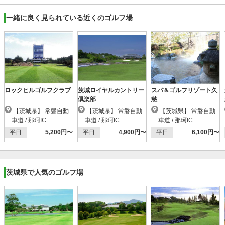
一緒に良く見られている近くのゴルフ場
ロックヒルゴルフクラブ
茨城ロイヤルカントリー
スパ＆ゴルフリゾート久
倶楽部
慈
【茨城県】 常磐自動
【茨城県】 常磐自動
【茨城県】 常磐自動
車道 / 那珂IC
車道 / 那珂IC
車道 / 那珂IC
平日
5,200円〜
平日
4,900円〜
平日
6,100円〜
茨城県で人気のゴルフ場