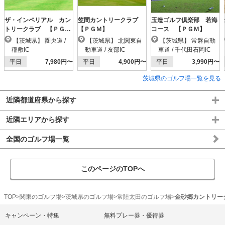
ザ・インペリアル カン
笠間カントリークラブ
玉造ゴルフ倶楽部 若海
トリークラブ 【ＰＧ
【ＰＧＭ】
コース 【ＰＧＭ】
Ｍ】
【茨城県】 圏央道 /
【茨城県】 北関東自
【茨城県】 常磐自動
稲敷IC
動車道 / 友部IC
車道 / 千代田石岡IC
平日
7,980円〜
平日
4,900円〜
平日
3,990円〜
茨城県のゴルフ場一覧を見る
近隣都道府県から探す
近隣エリアから探す
全国のゴルフ場一覧
このページのTOPへ
TOP
関東のゴルフ場
茨城県のゴルフ場
常陸太田のゴルフ場
金砂郷カントリー
キャンペーン・特集
無料プレー券・優待券