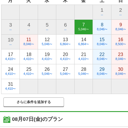
月
火
水
木
金
土
日
1
2
--
--
3
4
5
6
7
8
9
5,046
8,046
8,046
〜
〜
〜
--
--
--
--
10
11
12
13
14
15
16
8,046
5,046
6,864
6,864
8,046
8,500
〜
〜
〜
〜
〜
〜
--
17
18
19
20
21
22
23
4,410
4,410
4,410
4,410
4,410
8,046
8,046
〜
〜
〜
〜
〜
〜
〜
24
25
26
27
28
29
30
4,410
4,410
5,046
5,046
5,046
8,046
8,046
〜
〜
〜
〜
〜
〜
〜
31
4,410
〜
さらに条件を追加する
08月07日(金)
のプラン