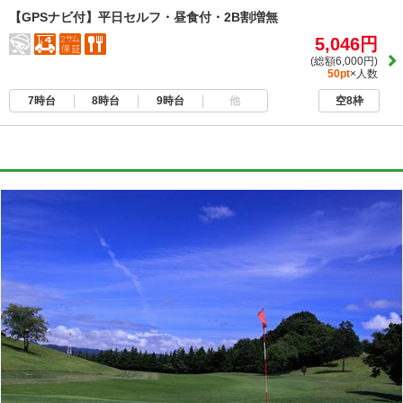
【GPSナビ付】平日セルフ・昼食付・2B割増無
5,046円
(総額6,000円)
50pt
×人数
7時台
8時台
9時台
他
空8枠