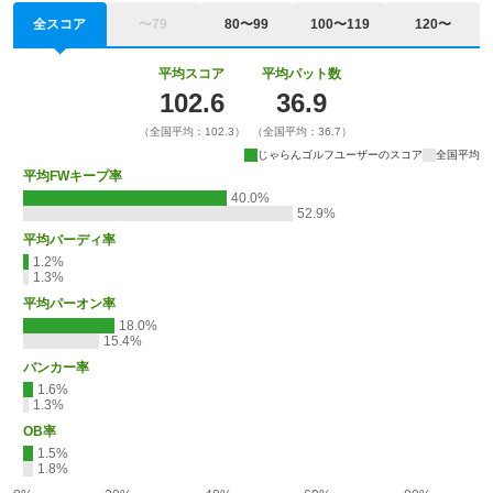
全スコア
〜79
80〜99
100〜119
120〜
平均スコア
平均パット数
102.6
36.9
（全国平均：102.3）
（全国平均：36.7）
じゃらんゴルフユーザーのスコア
全国平均
平均FWキープ率
40.0%
52.9%
平均バーディ率
1.2%
1.3%
平均パーオン率
18.0%
15.4%
バンカー率
1.6%
1.3%
OB率
1.5%
1.8%