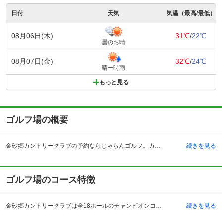
日付
天気
気温（最高/最低）
08月06日(木)
31℃
/
22℃
曇のち晴
08月07日(金)
32℃
/
24℃
晴一時雨
もっと見る
ゴルフ場の概要
金砂郷カントリークラブの予約ならじゃらんゴルフ。カートの有無や利用税、キャンセル料、ナイター設備、駐車場などのコース情報はもちろん、口コミ、フォトギャラリーなどコースの難易度や攻略に役立つ情報充実、予約する度にポイントが貯まるのでお得にゴルフをお楽しみ頂けます。 金砂郷カントリークラブは茨城県常陸太田市にあるゴルフ場です。全18ホールのチャンピオンコースとしても有名です。都内からの交通アクセスは、常盤自動車道那珂インターチェンジより約25分となっています。大型駐車場も完備していますので、ゴルフコンペの際の大人数の移動も楽に行えます。高級ホテルを思わせるクラブハウスでは、プレー前後の緊張をほぐせる環境が整っています。クラブハウス内には大きなロッカールームや大浴場も完備されており、プレーのコンディションを整えるために良い条件がそろっています。2階にはコースを一望出来るレストランがあり、利用者から好評です。誰でも参加可能なオープンコンペも開催されており、日頃の練習の腕を競うために参加するゴルフプレーヤーも多く、人気があります。
続きを見る
ゴルフ場のコース特徴
金砂郷カントリークラブは全18ホールのチャンピオンコースとして有名です。丘陵と林間が程よくミックスされているコースは、クラブハウスを中心に右側がOUTコース、左側がINコースとなっています。コースの設計は日本を代表するコース設計者の一人に挙げられる富沢広親氏が手がけています。ホールごとの高低差が少なく、フラットに近いコース設計でフェアウェイも広くゆったりと設計されています。コース全体としてゆったりとした設計になっていますが、グリーンの難易度は高めになっており精神力が必要となります。都心からやや離れた山間に広がるコースなので、四季の自然のうつろいを楽しむ事が出来ます。特に秋の紅葉シーズンになると色づいた木々を見ながら最高のロケーションでゴルフをプレーする事が出来ます。
続きを見る