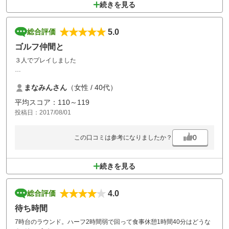
続きを見る
5.0
総合評価
ゴルフ仲間と
３人でプレイしました
コースのメンテナンスも行き届いていて大変素晴らしかったです。
まなみんさん
（女性 / 40代）
途中お茶屋に給水機があり有難かったですが、お絞りも設置されてた
平均スコア：110～119
ら、なお良かったです。
投稿日：2017/08/01
夏はどうしても、手がベタつきますので。
0
この口コミは参考になりましたか？
東京からも1時間ちょっとで行けるので、また利用させていただきま
す。
続きを見る
4.0
総合評価
待ち時間
7時台のラウンド。ハーフ2時間弱で回って食事休憩1時間40分はどうな