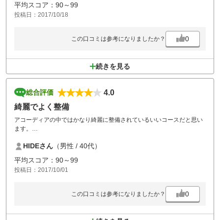
フェアウェイは広く安心感の有るコースでした。
平均スコア：90～99
当日スコアが悪かったので、是非再チャレンジしたいと思います。
投稿日：2017/10/18
フェアウェイが広いせいか、ブンブン丸状態が悪い結果を生みました。
次回は慎重に行きます！
0
この口コミは参考になりましたか？
続きを見る
4.0
総合評価
綺麗でよく整備
アコーディアの中ではかなり綺麗に整備されているいいコースだと思い
ます。
残念なのは全ホール待ったのとプレー後のクラブ拭きはとても雑でし
HIDEさん
（男性 / 40代）
た。
平均スコア：90～99
投稿日：2017/10/01
0
この口コミは参考になりましたか？