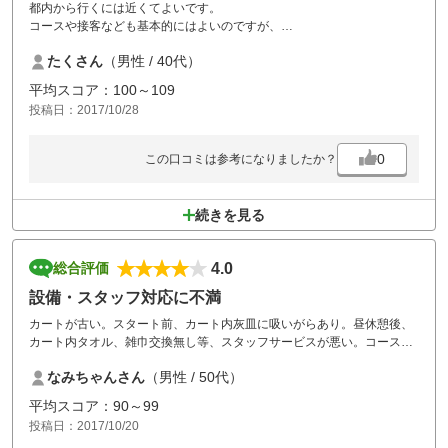
都内から行くには近くてよいです。
コースや接客なども基本的にはよいのですが、
どうしても石岡ゴルフ倶楽部と名前がつくともう少し上であってほしい
たくさん
（男性 / 40代）
との思いが出てしまいます。
平均スコア：100～109
投稿日：2017/10/28
0
この口コミは参考になりましたか？
続きを見る
4.0
総合評価
設備・スタッフ対応に不満
カートが古い。スタート前、カート内灰皿に吸いがらあり。昼休憩後、
カート内タオル、雑巾交換無し等、スタッフサービスが悪い。コース
は、戦略的でグリーン整備も良いのに大変残念。本部指導が急務では？
なみちゃんさん
（男性 / 50代）
平均スコア：90～99
投稿日：2017/10/20