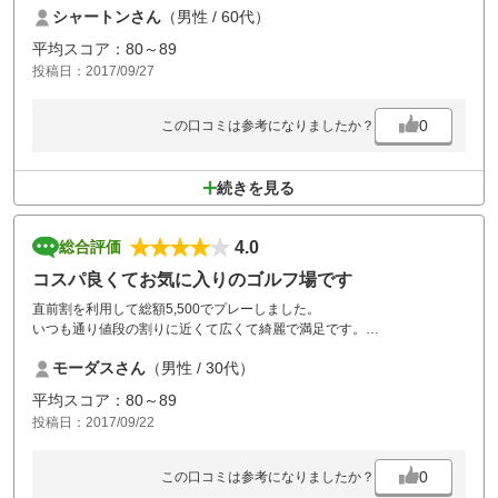
シャートンさん
（男性 / 60代）
平均スコア：80～89
投稿日：2017/09/27
0
この口コミは参考になりましたか？
続きを見る
4.0
総合評価
コスパ良くてお気に入りのゴルフ場です
直前割を利用して総額5,500でプレーしました。
いつも通り値段の割りに近くて広くて綺麗で満足です。
今回初めて遅い時間のラウンドでしたが、私も含め全員ブヨに刺されて
モーダスさん
（男性 / 30代）
しまいました。
次回からはショートパンツは控えようと思います
平均スコア：80～89
。
投稿日：2017/09/22
0
この口コミは参考になりましたか？