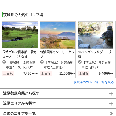
茨城県で人気のゴルフ場
玉造ゴルフ倶楽部 若海
筑波国際カントリークラ
スパ＆ゴルフリゾート久
コース 【ＰＧＭ】
ブ
慈
【茨城県】 常磐自動
【茨城県】 常磐自動
【茨城県】 常磐自動
車道 / 千代田石岡IC
車道 / 土浦北IC
車道 / 那珂IC
土日祝
7,490円〜
土日祝
11,000円〜
土日祝
9,400円〜
茨城県のゴルフ場一覧を見る
近隣都道府県から探す
近隣エリアから探す
全国のゴルフ場一覧