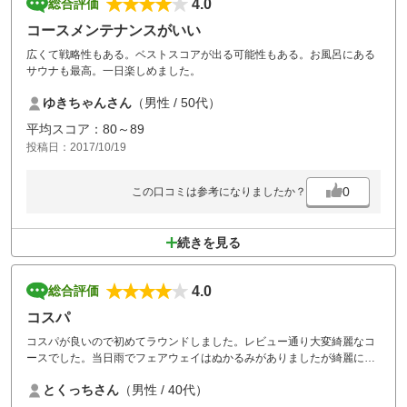
4.0
総合評価
コースメンテナンスがいい
広くて戦略性もある。ベストスコアが出る可能性もある。お風呂にある
サウナも最高。一日楽しめました。
ゆきちゃんさん
（男性 / 50代）
平均スコア：80～89
投稿日：2017/10/19
0
この口コミは参考になりましたか？
続きを見る
4.0
総合評価
コスパ
コスパが良いので初めてラウンドしました。レビュー通り大変綺麗なコ
ースでした。当日雨でフェアウェイはぬかるみがありましたが綺麗に手
入れがされていました。
とくっちさん
（男性 / 40代）
コストパホーマンスが大変よく良くお得なゴルフ場だと思います。