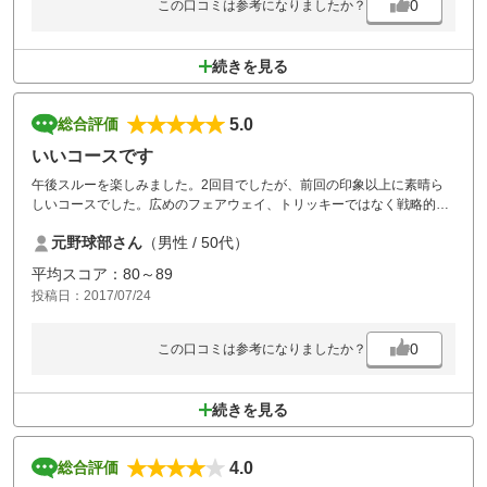
0
この口コミは参考になりましたか？
続きを見る
5.0
総合評価
いいコースです
午後スルーを楽しみました。2回目でしたが、前回の印象以上に素晴ら
しいコースでした。広めのフェアウェイ、トリッキーではなく戦略的な
レイアウト、きれいに整備された芝・グリーンということありません。
元野球部さん
（男性 / 50代）
コスパも良好です。
また午後スルーの場合には、結構つまって時間のかかるところもありま
平均スコア：80～89
すが、ハーフ2時間30分以内で比較的スムーズにラウンドできたのも高
投稿日：2017/07/24
評価です。
定期的に伺わせていただきます。
0
この口コミは参考になりましたか？
続きを見る
4.0
総合評価