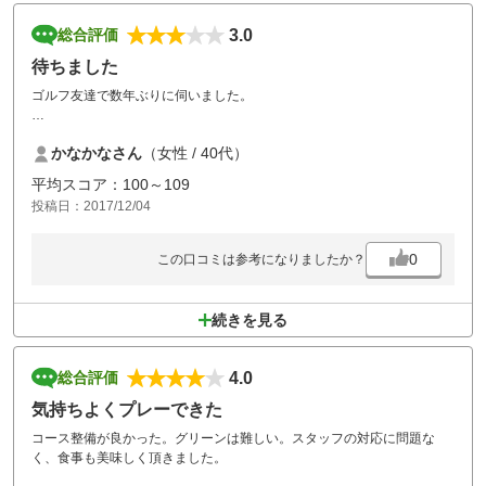
3.0
総合評価
待ちました
ゴルフ友達で数年ぶりに伺いました。
都内から近いので便利です。
かなかなさん
（女性 / 40代）
グリーンはとても早く、カップも難しいところに切られていて中級者以
上には楽しめると思います。
平均スコア：100～109
グリーンのボール跡がたくさんあり沢山なおしました。
投稿日：2017/12/04
ゴルフを20年以上していますが、初めてというほど
待ちました。前半3時間、ランチ短めの後半3時間。
0
この口コミは参考になりましたか？
途中、ミドルホールでも4組が待機する状態が2回ありました。
最終ホールにいたコースの方に、
『どうしたんですか？こんなに遅くて、こんな待つって』とうかがった
続きを見る
ところ、『いえ。全体流れてますので』という回答だったのも残念でし
た。
4.0
総合評価
以前伺つていた頃の記憶から、とってもいいコースという印象でした
が、今回少し変わりました。
気持ちよくプレーできた
コース整備が良かった。グリーンは難しい。スタッフの対応に問題な
く、食事も美味しく頂きました。