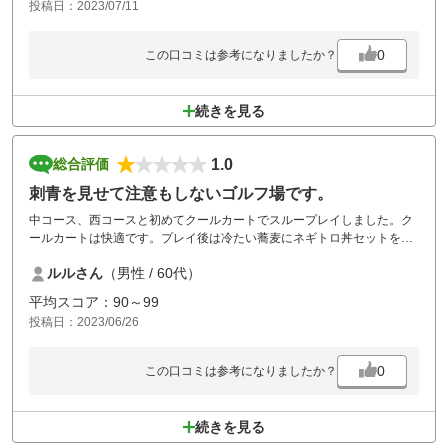
投稿日：2023/07/11
0
この口コミは参考になりましたか？
続きを見る
1.0
総合評価
刺青を見せて注意もしないゴルフ場です。
中コース、西コースと初めてクールカートでスループレイしました。ク
ールカートは快適です。プレイ後は冷たい蕎麦にネギトロ丼セットをた
べましたが、蕎麦の味が落ちましたね！
ルルさん
（男性 / 60代）
食堂に刺青を隠さずもせずに、最近のゴルフ場で刺青は久しぶりです。
従業員は誰一人注意もせず。評価に値しません。
平均スコア：90～99
投稿日：2023/06/26
0
この口コミは参考になりましたか？
続きを見る