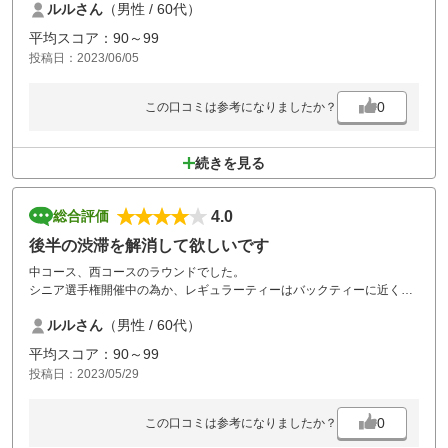
ルルさん
（男性 / 60代）
お昼は五目中華丼をいただきました。
美味しかったです。
平均スコア：90～99
投稿日：2023/06/05
0
この口コミは参考になりましたか？
続きを見る
4.0
総合評価
後半の渋滞を解消して欲しいです
中コース、西コースのラウンドでした。
シニア選手権開催中の為か、レギュラーティーはバックティーに近く距
離がありました。お昼は五目中華丼を食べました。美味しかったです。
ルルさん
（男性 / 60代）
昼休憩かわ1時間15分もあり、その上後半西コースは各ホール待ちが多
かったです。
平均スコア：90～99
投稿日：2023/05/29
0
この口コミは参考になりましたか？