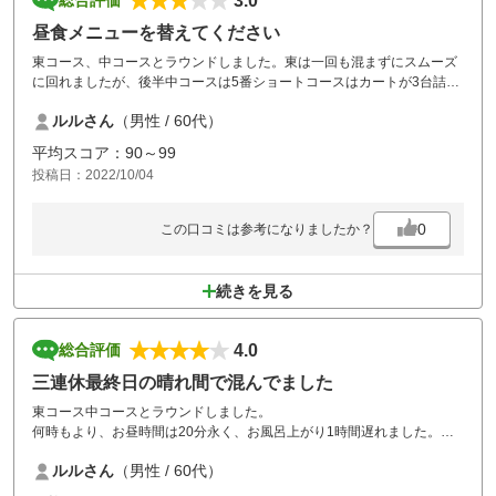
3.0
総合評価
昼食メニューを替えてください
東コース、中コースとラウンドしました。東は一回も混まずにスムーズ
に回れましたが、後半中コースは5番ショートコースはカートが3台詰ま
り、3時間近くかかりましたよ。入れ過ぎです。お昼ご飯のメニューを
ルルさん
（男性 / 60代）
替えてください。食べ飽きました。
平均スコア：90～99
投稿日：2022/10/04
0
この口コミは参考になりましたか？
続きを見る
4.0
総合評価
三連休最終日の晴れ間で混んでました
東コース中コースとラウンドしました。
何時もより、お昼時間は20分永く、お風呂上がり1時間遅れました。各
ホールでの街時間は余り無かったが、三連休最終日の晴れ間の為でしょ
ルルさん
（男性 / 60代）
うか？混んでました。