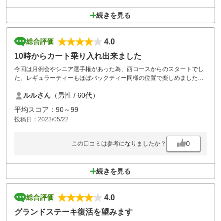
続きを見る
4.0
総合評価
10時からカート乗り入れ出来ました
今回は月例会やシニア選手権があった為、西コースからのスタートでし
た。レギュラーティーもほぼバックティー同様の位置で楽しめました。
お昼は五目中華丼を食べました。美味しかったです。
ルルさん
（男性 / 60代）
後半の東コースもティーの位置やグリーンカップの位置も難易度高めで
楽しめました。
平均スコア：90～99
投稿日：2023/05/22
0
この口コミは参考になりましたか？
続きを見る
4.0
総合評価
グランドステーキ復活を望みます