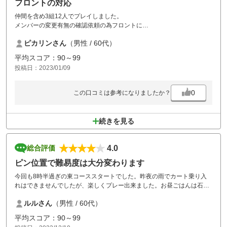
フロントの対応
仲間を含め3組12人でプレイしました。
メンバーの変更有無の確認依頼の為フロントに
伺ったがが、応対した従業員が営業的で笑顔も無く印象悪し。いきなり
ピカリンさん
（男性 / 60代）
やる気喪失！
フロントはゴルフ場の顔。笑顔での接客を願いたいものです。
平均スコア：90～99
投稿日：2023/01/09
0
この口コミは参考になりましたか？
続きを見る
4.0
総合評価
ピン位置で難易度は大分変わります
今回も8時半過ぎの東コーススタートでした。昨夜の雨でカート乗り入
れはできませんでしたが、楽しくプレー出来ました。お昼ごはんは石焼
き麻婆豆腐で、最後まで冷めずに美味しかったです。
ルルさん
（男性 / 60代）
後半中コースもスムーズに回れました。
平均スコア：90～99