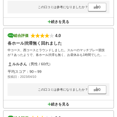
0
この口コミは参考になりましたか？
続きを見る
4.0
総合評価
各ホール渋滞無く回れました
中コース、西コースとラウンドしました。スルーのマッチプレー競技
が？あったようで、各ホール渋滞も無く、お昼休みも1時間でした。肌
寒い好天でしたが。カート乗り入れできず、疲れました。
ルルさん
（男性 / 60代）
お昼ごはんは石焼き麻婆豆腐をいただきおいしかったです。
平均スコア：90～99
投稿日：2023/04/10
0
この口コミは参考になりましたか？
続きを見る