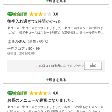
続きを見る
3.0
総合評価
後半入れ過ぎで3時間かかった
東コース、中コースとラウンドしました。東コースはスムーズに回れま
したが、後半中コースはスタート時間から20分遅れ、各ホール待ち時間
が永く、後半は3時間かかりました。はっきり言って入れ過ぎです。次
ルルさん
（男性 / 60代）
回も同じならグランドスラムカントリークラブは利用したくないですね
平均スコア：90～99
投稿日：2023/03/08
0
この口コミは参考になりましたか？
続きを見る
4.0
総合評価
お昼のメニューが豊富になりました。
東コース、中コースとラウンドしました。各ホール渋滞もなくスムーズ
に回れました。ティーグランドは前寄りでしたが、各ホールグリーンの