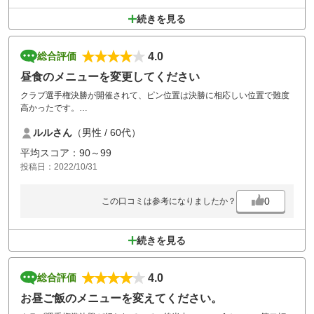
続きを見る
4.0
総合評価
昼食のメニューを変更してください
クラブ選手権決勝が開催されて、ピン位置は決勝に相応しい位置で難度
高かったです。
東コース中コースとラウンドして、8時前のスタートでしたが、スムー
ルルさん
（男性 / 60代）
ズに回れました。お風呂を上がり14時前にはゴルフ場を後にしました。
平均スコア：90～99
投稿日：2022/10/31
0
この口コミは参考になりましたか？
続きを見る
4.0
総合評価
お昼ご飯のメニューを変えてください。