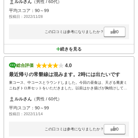
ルルさん
（男性 / 60代）
10時からカート乗り入れできて、楽でした。お昼は天ざる蕎麦ミニねぎ
トロ丼セットをいただきました。
平均スコア：90～99
美味しかったです。
投稿日：2022/11/28
0
この口コミは参考になりましたか？
続きを見る
4.0
総合評価
最近帰りの常磐線は混みます。2時には出たいです
東コース、中コースとラウンドしました。今回の昼食は、天ざる蕎麦ミ
ニねぎトロ丼セットをいただきました。以前はかき揚げが胸焼けして頼
みませんでしたが、海老天二本に替わりサクッと美味しくいただきまし
ルルさん
（男性 / 60代）
た。
平均スコア：90～99
投稿日：2022/11/14
0
この口コミは参考になりましたか？