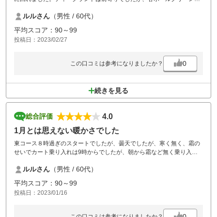
カップ位置が難易度を高めてました。PGMは昼食をグランドPGMを除
ルルさん
（男性 / 60代）
き、統一されたねかな？種類豊富で美味しかったです。
平均スコア：90～99
投稿日：2023/02/27
0
この口コミは参考になりましたか？
続きを見る
4.0
総合評価
1月とは思えない暖かさでした
東コース８時過ぎのスタートでしたが、曇天でしたが、寒く無く、霜の
せいでカート乗り入れは9時からでしたが、朝から霜など無く乗り入れ
可能でした。中コース含めて今回のティーグランドは後寄りで、距離を
ルルさん
（男性 / 60代）
感じ楽しかったです。
お昼ごはんは石焼き麻婆豆腐を頂きました。最後まで熱々で美味しかっ
平均スコア：90～99
たです。
投稿日：2023/01/16
随分と空いておりラウンドもスムーズで、13時30分前には上がりまし
た。
0
この口コミは参考になりましたか？