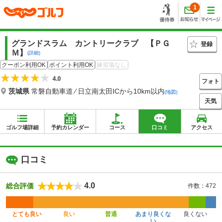
1
グランドスラム カントリークラブ 【ＰＧ
登録
Ｍ】
(詳細)
クーポン利用OK
ポイント利用OK
練習場なし
4.0
フォト
茨城県
常磐自動車道 ⁄ 日立南太田ICから10km以内
(地図)
天気
ゴルフ場詳細
予約カレンダー
コース
口コミ
アクセス
口コミ
4.0
総合評価
件数：472
とても良い
良い
普通
あまり良くな
良くない
い