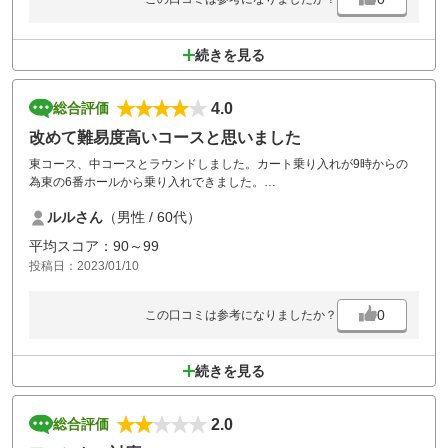
続きを見る
4.0
総合評価
改めて難易度高いコースと思いました
東コース、中コースとラウンドしました。カート乗り入れが9時からの
為東の6番ホールから乗り入れできました。
お昼ごはんは坦々麺セットを頂き美味しかったです。
ルルさん
（男性 / 60代）
各ホール渋滞無くてスムーズにラウンド出来ました。
平均スコア：90～99
投稿日：2023/01/10
0
この口コミは参考になりましたか？
続きを見る
2.0
総合評価