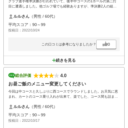
クラブ選手権準決勝が行われていて、後半中コースの1ホールの第二打
目に遭遇しました。他ゴルフ場でも経験ありますが、準決勝2人の組が
連続して来るのは、如何なものか？4人なら1組で回ればいいのに！2組
ルルさん
（男性 / 60代）
連続15分位待たされるのは、ちょっと不満！
平均スコア：90～99
投稿日：2022/10/24
0
この口コミは参考になりましたか？
続きを見る
4.0
総合評価
お昼ご飯のメニュー変更してください
今回は中コースと久しぶりに西コースでラウンドしました。お天気に恵
まれ、カートのコース乗り入れが出来て、楽でした、コース間も詰まる
ことなかったです。相変わらずのお昼ご飯のメニューでした。
ルルさん
（男性 / 60代）
平均スコア：90～99
投稿日：2022/10/17