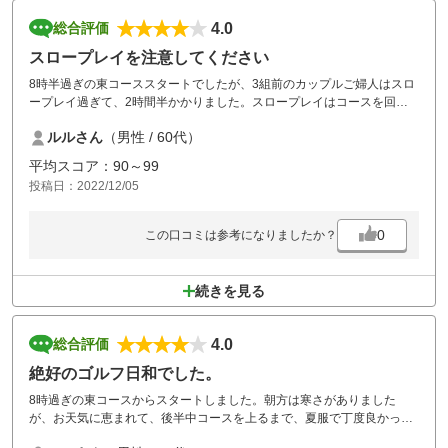
4.0
総合評価
スロープレイを注意してください
8時半過ぎの東コーススタートでしたが、3組前のカップルご婦人はスロ
ープレイ過ぎて、2時間半かかりました。スロープレイはコースを回り
ながら注意が必要です。
ルルさん
（男性 / 60代）
平均スコア：90～99
投稿日：2022/12/05
0
この口コミは参考になりましたか？
続きを見る
4.0
総合評価
絶好のゴルフ日和でした。
8時過ぎの東コースからスタートしました。朝方は寒さがありました
が、お天気に恵まれて、後半中コースを上るまで、夏服で丁度良かった
です。