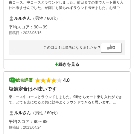
東コース、中コースとラウンドしました。前日までの雨でカート乗り入
れ出来ませんでした。が雨にも降られずラウンド出来ました。お昼ごは
んは貝汁ラーメン大盛りしましたが、ちょっと多かったです。グランド
ルルさん
（男性 / 60代）
ステーキが食べたいです。
平均スコア：90～99
投稿日：2023/05/15
0
この口コミは参考になりましたか？
続きを見る
4.0
総合評価
塩鯖定食は不味いです
東コース中コースとラウンドしました。9時からカート乗り入れができ
て、とても楽になると共に効率よくラウンドできると思います。
お昼ごはんは塩鯖定食を頼みましたが、脂少なく、骨が多くて硬くと不
ルルさん
（男性 / 60代）
味かったです。
平均スコア：90～99
投稿日：2023/04/24