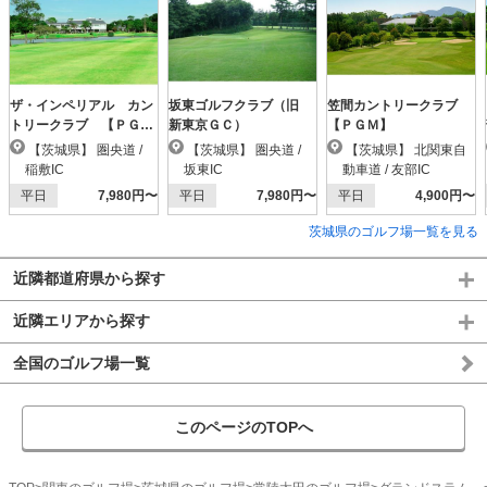
ザ・インペリアル カン
坂東ゴルフクラブ（旧
笠間カントリークラブ
トリークラブ 【ＰＧ
新東京ＧＣ）
【ＰＧＭ】
Ｍ】
【茨城県】 圏央道 /
【茨城県】 圏央道 /
【茨城県】 北関東自
稲敷IC
坂東IC
動車道 / 友部IC
平日
7,980円〜
平日
7,980円〜
平日
4,900円〜
茨城県のゴルフ場一覧を見る
近隣都道府県から探す
近隣エリアから探す
全国のゴルフ場一覧
このページのTOPへ