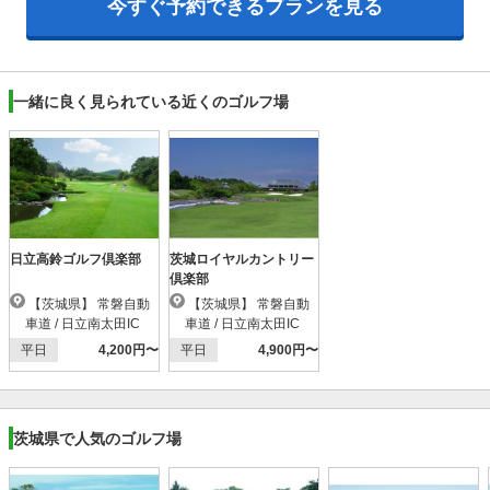
今すぐ予約できる
プランを見る
一緒に良く見られている近くのゴルフ場
日立高鈴ゴルフ倶楽部
茨城ロイヤルカントリー
倶楽部
【茨城県】 常磐自動
【茨城県】 常磐自動
車道 / 日立南太田IC
車道 / 日立南太田IC
平日
4,200円〜
平日
4,900円〜
茨城県で人気のゴルフ場