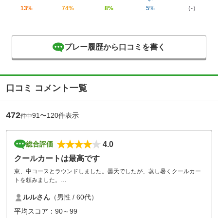
13%
74%
8%
5%
（-）
プレー履歴から口コミを書く
口コミ コメント一覧
472
91〜120件表示
件中
4.0
総合評価
クールカートは最高です
東、中コースとラウンドしました。曇天でしたが、蒸し暑くクールカー
トを頼みました。
ＦW乗り入れはできませんでしたが、暑さ凌ぎになりました。
ルルさん
（男性 / 60代）
お昼は五目餡掛けご飯を注文し、美味しかったです。各ホール渋滞もせ
ずに8時前のスタートで13時過ぎにはホールアウトしました。
平均スコア：90～99
夏場はクールカートがいいですねー