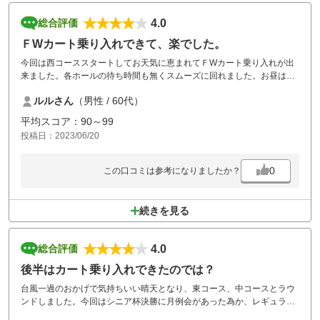
4.0
総合評価
ＦWカート乗り入れできて、楽でした。
今回は西コーススタートしてお天気に恵まれてＦWカート乗り入れが出
来ました。各ホールの待ち時間も無くスムーズに回れました。お昼は五
目中華ご飯を注文して美味しかったです。後半東コースもスムーズにラ
ルルさん
（男性 / 60代）
ウンドできました。
駐車場迄の距離がある為カートの送りをしてくれるとありがたいです。
平均スコア：90～99
投稿日：2023/06/20
0
この口コミは参考になりましたか？
続きを見る
4.0
総合評価
後半はカート乗り入れできたのでは？
台風一過のおかげで気持ちいい晴天となり、東コース、中コースとラウ
ンドしました。今回はシニア杯決勝に月例会があった為か、レギュラー
ティーも後ろ目で各コース長めの設定でした。