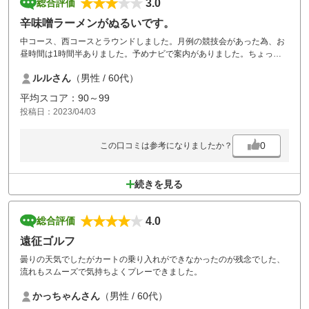
3.0
総合評価
辛味噌ラーメンがぬるいです。
中コース、西コースとラウンドしました。月例の競技会があった為、お
昼時間は1時間半ありました。予めナビで案内がありました。ちょっと
永いです。
ルルさん
（男性 / 60代）
お昼は辛味噌ラーメンを頼みましたが、ぬるかったです。勝煮を頼んだ
仲間もぬるいと言ってました。改善してください。
平均スコア：90～99
投稿日：2023/04/03
0
この口コミは参考になりましたか？
続きを見る
4.0
総合評価
遠征ゴルフ
曇りの天気でしたがカートの乗り入れができなかったのが残念でした、
流れもスムーズで気持ちよくプレーできました。
かっちゃんさん
（男性 / 60代）