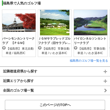
福島県で人気のゴルフ場
パーシモンカントリーク
ＪＧＭサラブレッドゴル
バイロンネルソンカント
ラブ 【ＰＧＭ】
フクラブ（旧サラブレッ
リークラブ
ドＣＣ）
【福島県】 東北自動
【福島県】 常磐自動
【福島県】 常磐自動
車道 / 福島西IC
車道 / いわき湯本IC
車道 / いわき湯本IC
福島県のゴルフ場一覧を見る
近隣都道府県から探す
近隣エリアから探す
全国のゴルフ場一覧
このページのTOPへ