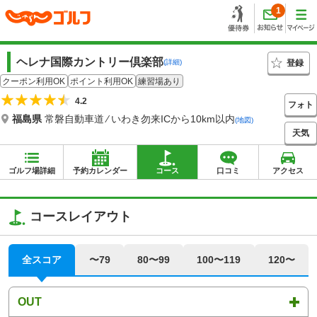
1
ヘレナ国際カントリー倶楽部
登録
(詳細)
クーポン利用OK
ポイント利用OK
練習場あり
4.2
フォト
福島県
常磐自動車道 ⁄ いわき勿来ICから10km以内
(地図)
天気
ゴルフ場詳細
予約カレンダー
コース
口コミ
アクセス
コースレイアウト
全スコア
〜79
80〜99
100〜119
120〜
OUT