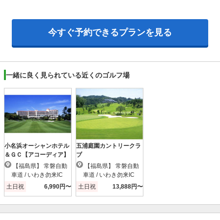
今すぐ予約できるプランを見る
一緒に良く見られている近くのゴルフ場
小名浜オーシャンホテル
五浦庭園カントリークラ
＆ＧＣ【アコーディア】
ブ
【福島県】 常磐自動
【福島県】 常磐自動
車道 / いわき勿来IC
車道 / いわき勿来IC
土日祝
6,990円〜
土日祝
13,888円〜