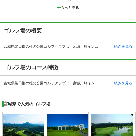
もっと見る
ゴルフ場の概要
宮城県柴田郡の杜の公園ゴルフクラブは、宮城川崎インターチェンジから車で約11分、仙台駅からタクシーで約40分の場所にあるゴルフ場です。仙台からのアクセスも絶好なことから、宮城県や近隣県のゴルファーが訪れます。平成7年に開場した歴史をもち、充実のときを迎えています。クラブハウスは、眺望のひらけた小高い丘に瀟洒な佇まい。シックでシンプルなデザインコンセプトが、周辺の自然とのハーモニーを醸し出しています。1階は、シックなタイル貼り、2階は自然光が注ぎ込まれる明るい空間。眺望の素晴らしいレストラン、プロショップ、100名が収容できるレセプションルームや、女性ゴルファーのためのドレッシングルーム付きの浴場もあります。
続きを見る
ゴルフ場のコース特徴
宮城県柴田郡の杜の公園ゴルフクラブは、宮城川崎インターチェンジから車で約11分、仙台駅からタクシーで約40分の場所にあるゴルフ場です。仙台からのアクセスも絶好なことから、宮城県や近隣県のゴルファーが訪れます。平成7年に開場した歴史をもち、充実のときを迎えています。クラブハウスは、眺望のひらけた小高い丘に瀟洒な佇まい。シックでシンプルなデザインコンセプトが、周辺の自然とのハーモニーを醸し出しています。1階は、シックなタイル貼り、2階は自然光が注ぎ込まれる明るい空間。眺望の素晴らしいレストラン、プロショップ、100名が収容できるレセプションルームや、女性ゴルファーのためのドレッシングルーム付きの浴場もあります。
続きを見る
宮城県で人気のゴルフ場