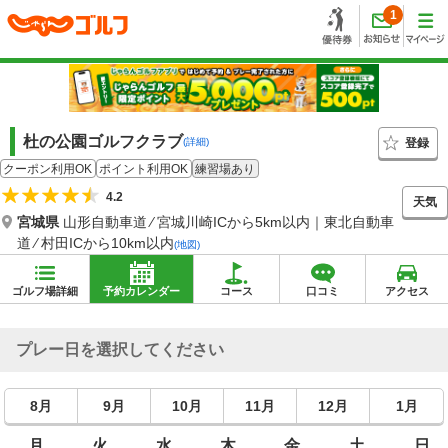
1
杜の公園ゴルフクラブ
登録
(詳細)
クーポン利用OK
ポイント利用OK
練習場あり
4.2
天気
宮城県
山形自動車道 ⁄ 宮城川崎ICから5km以内｜東北自動車
道 ⁄ 村田ICから10km以内
(地図)
ゴルフ場詳細
予約カレンダー
コース
口コミ
アクセス
プレー日を選択してください
8月
9月
10月
11月
12月
1月
月
火
水
木
金
土
日