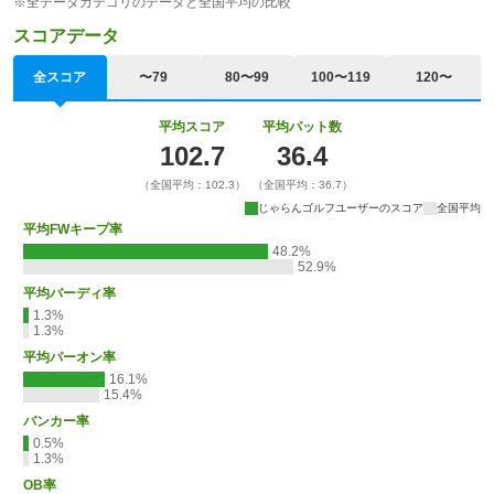
※全データカテゴリのデータと全国平均の比較
スコアデータ
全スコア
〜79
80〜99
100〜119
120〜
平均スコア
平均パット数
102.7
36.4
（全国平均：102.3）
（全国平均：36.7）
じゃらんゴルフユーザーのスコア
全国平均
平均FWキープ率
48.2%
52.9%
平均バーディ率
1.3%
1.3%
平均パーオン率
16.1%
15.4%
バンカー率
0.5%
1.3%
OB率