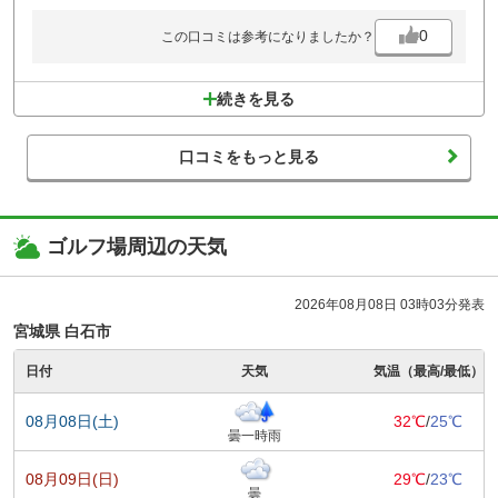
0
この口コミは参考になりましたか？
続きを見る
口コミをもっと見る
ゴルフ場周辺の天気
2026年08月08日 03時03分発表
宮城県 白石市
日付
天気
気温（最高/最低）
08月08日(土)
32℃
/
25℃
曇一時雨
08月09日(日)
29℃
/
23℃
曇