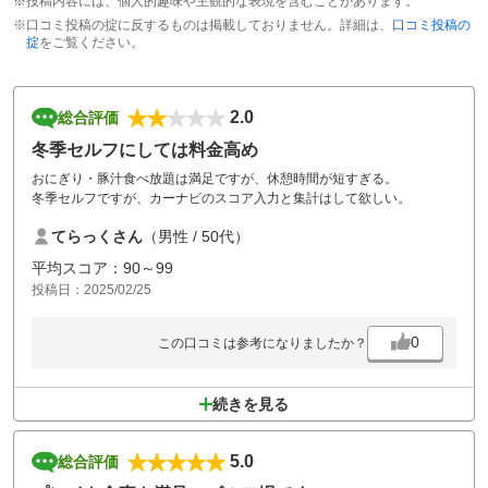
※投稿内容には、個人的趣味や主観的な表現を含むことがあります。
※口コミ投稿の掟に反するものは掲載しておりません。詳細は、
口コミ投稿の
掟
をご覧ください。
2.0
総合評価
冬季セルフにしては料金高め
おにぎり・豚汁食べ放題は満足ですが、休憩時間が短すぎる。
冬季セルフですが、カーナビのスコア入力と集計はして欲しい。
てらっくさん
（男性 / 50代）
平均スコア：90～99
投稿日：2025/02/25
0
この口コミは参考になりましたか？
続きを見る
5.0
総合評価