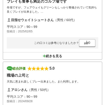
プレイも食事も満足のゴルフ場です
冬場ですが、フェアウェイもグリーンもしっかり整備されていて気持ち
良くプレイが出来ました。
グリーン上の傾斜を読みきれず２パットが多かったです。
目指せウェイトシュートさん
（男性 / 60代）
ハーフターンの時の食事はおにぎりと豚汁の軽食ですが、美味しい、あ
ったかい、お替り有りで大満足でした。
平均スコア：90～99
スタッフの方々にも良くしてもらい楽しいゴルフが出来ました。
投稿日：2025/02/05
0
この口コミは参考になりましたか？
続きを見る
5.0
総合評価
職場の上司と
天気に恵まれ楽しくプレー出来ました。また利用します。
アロンさん
（男性 / 50代）
平均スコア：90～99
投稿日：2024/09/28