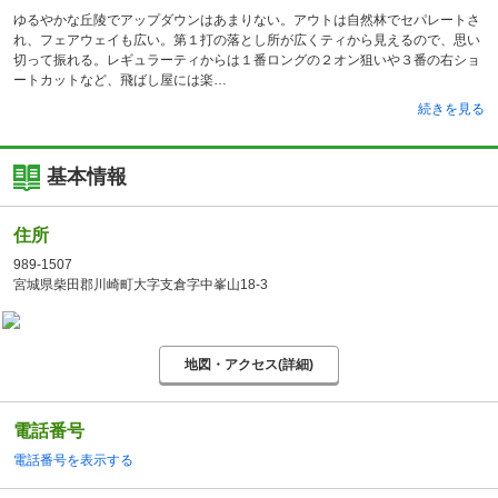
ゆるやかな丘陵でアップダウンはあまりない。アウトは自然林でセパレートさ
れ、フェアウェイも広い。第１打の落とし所が広くティから見えるので、思い
切って振れる。レギュラーティからは１番ロングの２オン狙いや３番の右ショ
ートカットなど、飛ばし屋には楽
続きを見る
基本情報
住所
989-1507
宮城県柴田郡川崎町大字支倉字中峯山18-3
地図・アクセス(詳細)
電話番号
電話番号を表示する