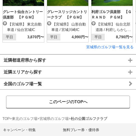
グレート仙台カントリー
グレースリッジカントリ
利府ゴルフ倶楽部 【Ｇ
倶楽部 【ＰＧＭ】
ークラブ 【ＰＧＭ】
ＲＡＮＤ ＰＧＭ】
【宮城県】 東北自動
【宮城県】 山形自動
【宮城県】 仙台北部
車道 / 仙台宮城IC
車道 / 宮城川崎IC
道路 / 利府しらかし台I
C
平日
3,870円〜
平日
4,990円〜
平日
8,790円〜
宮城県のゴルフ場一覧を見る
近隣都道府県から探す
近隣エリアから探す
全国のゴルフ場一覧
このページのTOPへ
TOP
東北のゴルフ場
宮城県のゴルフ場
杜の公園ゴルフクラブ
キャンペーン・特集
無料プレー券・優待券