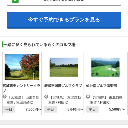
今すぐ予約できるプランを見る
一緒に良く見られている近くのゴルフ場
宮城蔵王カントリークラ
表蔵王国際ゴルフクラブ
仙台南ゴルフ倶楽部
ブ
【宮城県】 山形自動
【宮城県】 東北自動
【宮城県】 東北自動
車道 / 宮城川崎IC
車道 / 村田IC
車道 / 村田IC
平日
7,500円〜
平日
5,640円〜
平日
5,500円〜