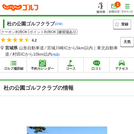
1
杜の公園ゴルフクラブ
登録
(詳細)
クーポン利用OK
ポイント利用OK
練習場あり
4.2
天気
宮城県
山形自動車道 ⁄ 宮城川崎ICから5km以内｜東北自動車
道 ⁄ 村田ICから10km以内
(地図)
ゴルフ場詳細
予約カレンダー
コース
口コミ
アクセス
杜の公園ゴルフクラブの情報