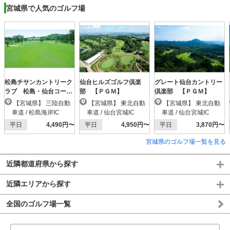
宮城県で人気のゴルフ場
松島チサンカントリーク
仙台ヒルズゴルフ倶楽
グレート仙台カントリー
ラブ 松島・仙台コース
部 【ＰＧＭ】
倶楽部 【ＰＧＭ】
【ＰＧＭ】
【宮城県】 三陸自動
【宮城県】 東北自動
【宮城県】 東北自動
車道 / 松島海岸IC
車道 / 仙台宮城IC
車道 / 仙台宮城IC
平日
4,490円〜
平日
4,950円〜
平日
3,870円〜
宮城県のゴルフ場一覧を見る
近隣都道府県から探す
近隣エリアから探す
全国のゴルフ場一覧