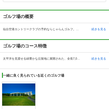
ゴルフ場の概要
仙台空港カントリークラブの予約ならじゃらんゴルフ。カートの有無や利用税、キャンセル料、ナイター設備、駐車場などのコース情報はもちろん、口コミ、フォトギャラリーなどコースの難易度や攻略に役立つ情報充実、予約する度にポイントが貯まるのでお得にゴルフをお楽しみ頂けます。 仙台空港カントリークラブは、平成5年に宮城県名取市で開場したゴルフ場です。アクセスは、自動車の場合は、東北自動車道・仙台南インターチェンジより約14キロメートル。電車の場合は、JR東北本線・館腰駅からタクシーを利用して約8分。仙台市内からは約30分、仙台空港からは約20分でアクセスできる魅力的な立地です。ゴルフコースは太平洋を見渡せる緑豊かな丘陵地に展開され、爽快なプレーを楽しむことができます。クラブハウスには、レストランや浴場などを完備。太平洋を一望しながら料理が楽しめるレストランでは、仙台の名物料理なども取り揃えています。また、180ヤード、16打席のドライビングレンジやパッティンググリーン、アプローチ、バンカー練習場なども設けられています。
続きを見る
ゴルフ場のコース特徴
太平洋を見渡せる緑豊かな丘陵地に展開された、全長7,078ヤード、パー72の本格的な18ホールです。全体的に素直なホールが多いため、飛距離よりも方向性に注意すれば、スコアはまとまりやすいでしょう。また、グリーンは平均800平方メートルと全体に受けているので、ラインは比較的つかみやすくなっています。OUT9番はストレートなミドルホールですが、グリーン手前で池がからむので、ティショットをアイアンで刻むなど、飛ばし屋は攻略のマネジメントが求められます。IN11番は、右ドッグレッグのミドルホールで、コースから仙台空港が見渡せる眺めの良いホールです。13番はグリーンのアンジュレーションが独特な名物ショートホール。中央のコブがプレーヤーを悩ませます。
続きを見る
一緒に良く見られている近くのゴルフ場