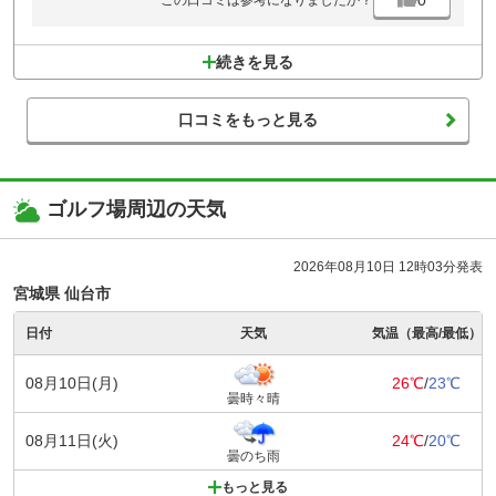
この口コミは参考になりましたか？
続きを見る
口コミをもっと見る
ゴルフ場周辺の天気
2026年08月10日 12時03分発表
宮城県 仙台市
日付
天気
気温（最高/最低）
08月10日(月)
26℃
/
23℃
曇時々晴
08月11日(火)
24℃
/
20℃
曇のち雨
もっと見る