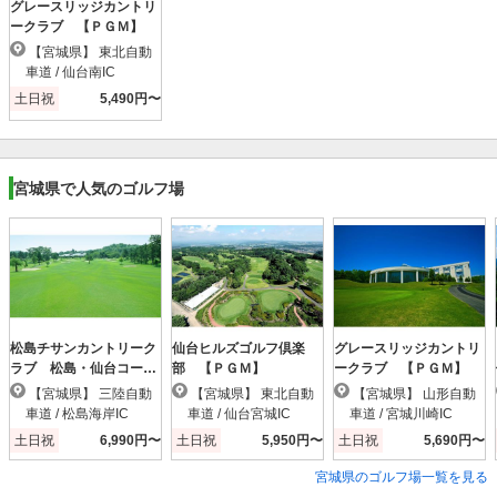
グレースリッジカントリ
ークラブ 【ＰＧＭ】
【宮城県】 東北自動
車道 / 仙台南IC
土日祝
5,490円〜
宮城県で人気のゴルフ場
松島チサンカントリーク
仙台ヒルズゴルフ倶楽
グレースリッジカントリ
ラブ 松島・仙台コース
部 【ＰＧＭ】
ークラブ 【ＰＧＭ】
【ＰＧＭ】
【宮城県】 三陸自動
【宮城県】 東北自動
【宮城県】 山形自動
車道 / 松島海岸IC
車道 / 仙台宮城IC
車道 / 宮城川崎IC
土日祝
6,990円〜
土日祝
5,950円〜
土日祝
5,690円〜
宮城県のゴルフ場一覧を見る