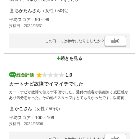
何時になるのか…ハーフでやめて帰ってき
ちかたんさん
（女性 / 50代）
ました。ちょっと入れ過ぎの感じです。
平均スコア：90～99
投稿日：2024/03/31
0
この口コミは参考になりましたか？
続きを見る
1.0
総合評価
カートナビ故障でイマイチでした
カートナビが故障で使えず不便でした。受付の接客が笑顔無く威圧感が
あり気分悪かった。その他のスタッフはとても良かったです。以前伺っ
た時より質落ちた様に感じました。
かこさん
（女性 / 50代）
平均スコア：100～109
投稿日：2024/03/06
0