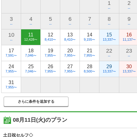
1
2
--
--
3
4
5
6
7
8
9
--
--
--
--
--
--
--
10
11
12
13
14
15
16
12,428
8,410
8,410
9,155
13,337
11,137
〜
〜
〜
〜
〜
〜
--
22
23
17
18
19
20
21
7,591
7,046
7,955
7,955
7,955
〜
〜
〜
〜
〜
--
--
24
25
26
27
28
29
30
7,955
7,046
7,955
7,955
8,500
13,337
13,337
〜
〜
〜
〜
〜
〜
〜
31
7,955
〜
さらに条件を追加する
08月11日(火)
のプラン
土日祝セルフ◇