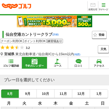
仙台空港カントリークラブ
登録
(詳細)
クーポン利用OK
ポイント利用OK
練習場あり
3.2
天気
宮城県
東北自動車道 ⁄ 仙台南ICから15km以内
(地図)
ゴルフ場詳細
予約カレンダー
コース
口コミ
アクセス
プレー日を選択してください
8月
9月
10月
11月
12月
1月
月
火
水
木
金
土
日