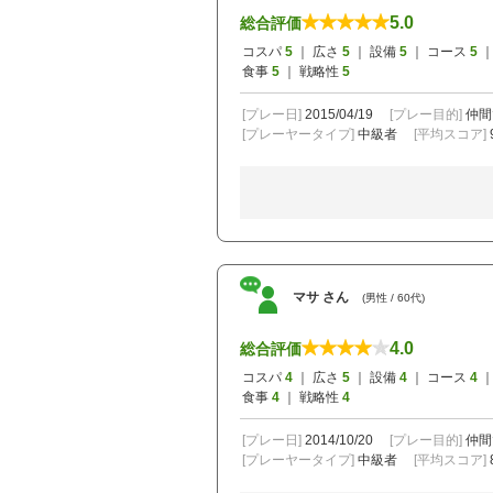
5.0
総合評価
コスパ
5
｜ 広さ
5
｜ 設備
5
｜ コース
5
｜
食事
5
｜ 戦略性
5
[プレー日]
2015/04/19
[プレー目的]
仲間
[プレーヤータイプ]
中級者
[平均スコア]
マサ さん
(男性 / 60代)
4.0
総合評価
コスパ
4
｜ 広さ
5
｜ 設備
4
｜ コース
4
｜
食事
4
｜ 戦略性
4
[プレー日]
2014/10/20
[プレー目的]
仲間
[プレーヤータイプ]
中級者
[平均スコア]