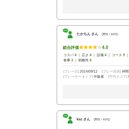
たかちん さん
(男性 / 60代)
4.0
総合評価
コスパ
4
｜ 広さ
4
｜ 設備
4
｜ コース
5
｜
食事
3
｜ 戦略性
4
[プレー日]
2014/09/12
[プレー目的]
仲間
[プレーヤータイプ]
中級者
[平均スコア]
kaz さん
(男性 / 40代)