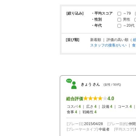
[絞り込み]
・平均スコア
～79
・性別
男性
・年代
～20代
[並び順]
新着順 ｜ 評価の高い順（
スタッフの接客がいい
｜
食
きょう さん
(女性 / 50代)
4.0
総合評価
コスパ
4
｜ 広さ
4
｜ 設備
4
｜ コース
4
｜
食事
4
｜ 戦略性
4
[プレー日]
2015/04/28
[プレー目的]
仲間
[プレーヤータイプ]
中級者
[平均スコア]