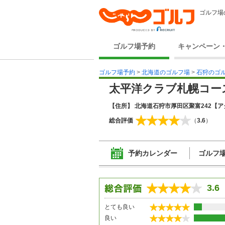
ゴルフ場
ゴルフ場予約
キャンペーン
ゴルフ場予約
>
北海道のゴルフ場
>
石狩のゴ
太平洋クラブ札幌コー
【住所】 北海道石狩市厚田区聚富242
【ア
総合評価
（
3.6
）
予約カレンダー
ゴルフ
3.6
とても良い
良い