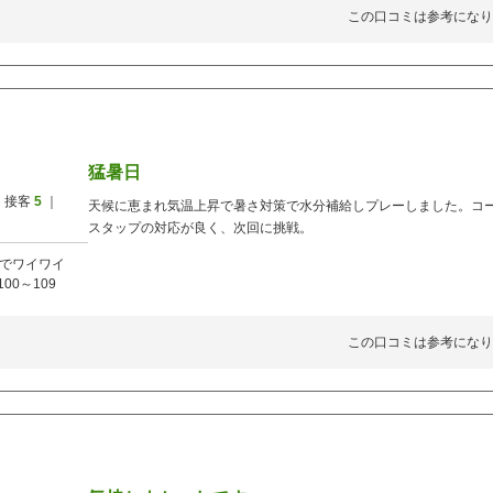
この口コミは参考になり
猛暑日
 接客
5
｜
天候に恵まれ気温上昇で暑さ対策で水分補給しプレーしました。コ
スタップの対応が良く、次回に挑戦。
でワイワイ
100～109
この口コミは参考になり