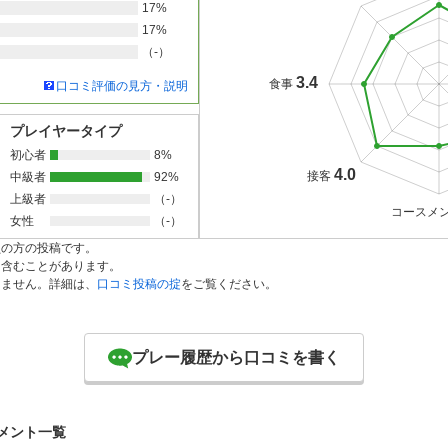
17%
17%
（-）
3.4
食事
口コミ評価の見方・説明
プレイヤータイプ
初心者
8%
4.0
接客
中級者
92%
上級者
（-）
コースメ
女性
（-）
員の方の投稿です。
を含むことがあります。
りません。詳細は、
口コミ投稿の掟
をご覧ください。
プレー履歴から口コミを書く
メント一覧