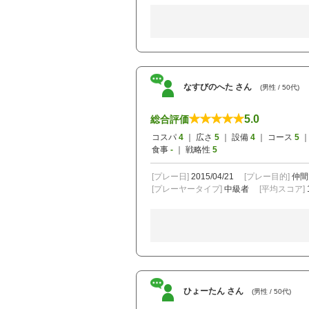
なすびのへた さん
(男性 / 50代)
5.0
総合評価
コスパ
4
｜ 広さ
5
｜ 設備
4
｜ コース
5
｜
食事
-
｜ 戦略性
5
[プレー日]
2015/04/21
[プレー目的]
仲間
[プレーヤータイプ]
中級者
[平均スコア]
ひょーたん さん
(男性 / 50代)