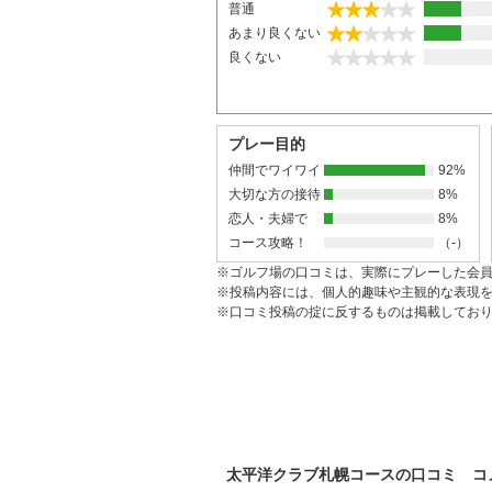
普通
あまり良くない
良くない
プレー目的
仲間でワイワイ
92%
大切な方の接待
8%
恋人・夫婦で
8%
コース攻略！
（-）
※ゴルフ場の口コミは、実際にプレーした会
※投稿内容には、個人的趣味や主観的な表現
※口コミ投稿の掟に反するものは掲載してお
太平洋クラブ札幌コースの口コミ コ