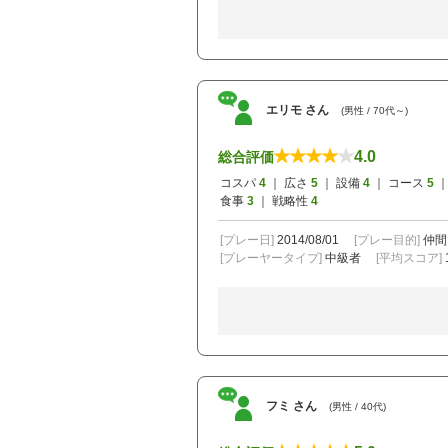
エリモ さん
(男性 / 70代～)
4.0
総合評価
コスパ
4
｜ 広さ
5
｜ 設備
4
｜ コース
5
｜
食事
3
｜ 戦略性
4
[プレー日]
2014/08/01
[プレー目的]
仲間
[プレーヤータイプ]
中級者
[平均スコア]
フミ さん
(男性 / 40代)