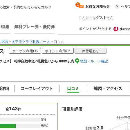
1
お得なお知らせ
ヘル
の検索・予約ならじゃらんゴルフ
こんにちは
ゲスト
さん
・特集
無料プレー券・優待券
ポイントが1%たまる
ルフ場
>
太平洋クラブ札幌コース
> 口コミ
ス
クーポン利用OK
ポイント利用OK
練習場あり
クセス】 札樽自動車道 ⁄ 札幌北ICから30km以内
地図・ルート確認
場詳細
コースレイアウト
口コミ
地図・アクセス
143
項目別評価
全
件
総合評
8%
58%
3.0
戦略性