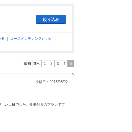
いる
｜
コースメンテナンスがいい
｜
最初
前へ
1
2
3
4
5
投稿日：2015/05/02
楽しい１日でした。食事付きのプランでプ