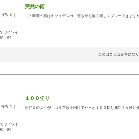
突然の雨
 接客
5
｜
この時期の雨はキツイデスガ、雪も全く無く楽しくプレーできまし
でワイワイ
90～99
この口コミは参考になり
１００切り
 接客
4
｜
同伴者の女性が、ゴルフ数十回目でやっと１００切り成功！女性に
でワイワイ
80～89