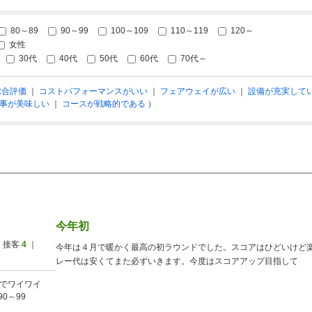
80～89
90～99
100～109
110～119
120～
女性
30代
40代
50代
60代
70代～
総合評価
｜
コストパフォーマンスがいい
｜
フェアウェイが広い
｜
設備が充実して
事が美味しい
｜
コースが戦略的である
）
今年初
 接客
4
｜
今年は４月で暖かく最高の初ラウンドでした。スコアはひどいけど
レー代は安くてまた必ずいきます。今度はスコアアップ目指して
でワイワイ
90～99