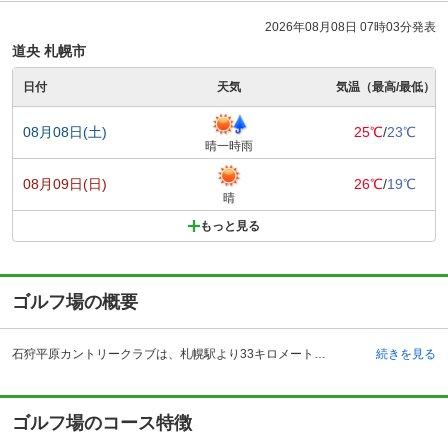
2026年08月08日 07時03分発表
道央 札幌市
日付
天気
気温（最高/最低）
08月08日(土)
25℃
/
23℃
晴一時雨
08月09日(日)
26℃
/
19℃
晴
もっと見る
ゴルフ場の概要
石狩平原カントリークラブは、札幌駅より33キロメートルのところにあるゴルフ場で、国道275号線経由で約40分で到着可能です。最寄りは石狩当別駅で、タクシー利用で約5分で到着することが出来ます。石狩平原カントリークラブの開場は、昭和50年6月9日です。クラブハウス内は、真紅の絨毯が敷かれています。ロッカールームはセキュリティ対策もしっかりとしていますので、安心して利用出来る施設です。楽しいプレーの後には、大浴場でリフレッシュすることが出来ます。大浴場内の衛生管理はきちんと行われていますし、お湯の温度管理を含めて、ゴルファー達の立場でサービスを提供しています。クラブハウス内にあるレストランでは、ゴルファー達の空腹を満たす食事が提供されています。
続きを見る
ゴルフ場のコース特徴