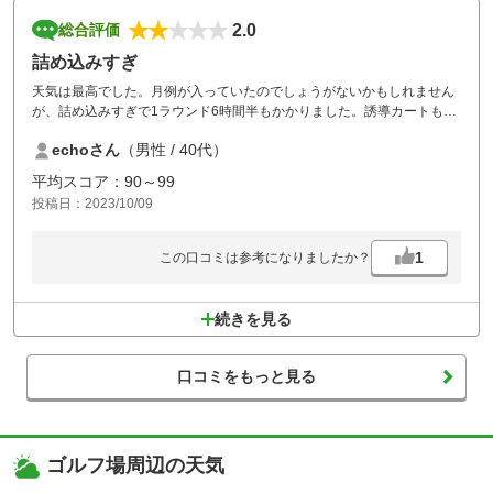
2.0
総合評価
詰め込みすぎ
天気は最高でした。月例が入っていたのでしょうがないかもしれません
が、詰め込みすぎで1ラウンド6時間半もかかりました。誘導カートも速
度が遅くて歩いているのと大差ありません。ストレスが溜まります。南
echoさん
（男性 / 40代）
→西コースはなおさら時間がかかるのでお勧めしません。まだ安ければ
しょうがないかなとも思いますが、まあまあの値段でこれは無理です。
平均スコア：90～99
二度と行かないと思います。
投稿日：2023/10/09
1
この口コミは参考になりましたか？
続きを見る
口コミをもっと見る
ゴルフ場周辺の天気