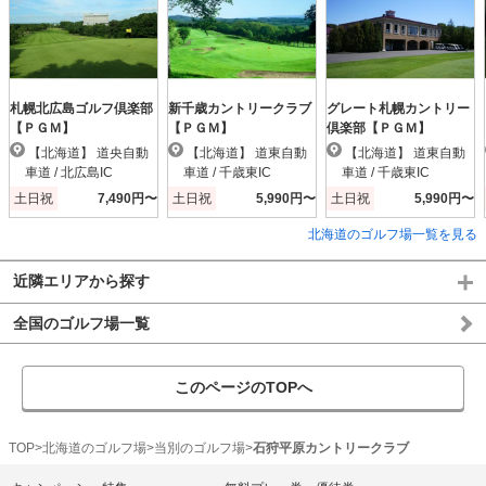
札幌北広島ゴルフ倶楽部
新千歳カントリークラブ
グレート札幌カントリー
【ＰＧＭ】
【ＰＧＭ】
倶楽部【ＰＧＭ】
【北海道】 道央自動
【北海道】 道東自動
【北海道】 道東自動
車道 / 北広島IC
車道 / 千歳東IC
車道 / 千歳東IC
土日祝
7,490円〜
土日祝
5,990円〜
土日祝
5,990円〜
北海道のゴルフ場一覧を見る
近隣エリアから探す
全国のゴルフ場一覧
このページのTOPへ
TOP
北海道のゴルフ場
当別のゴルフ場
石狩平原カントリークラブ