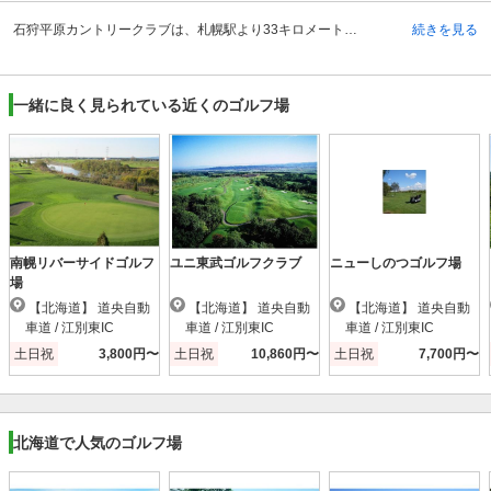
石狩平原カントリークラブは、札幌駅より33キロメートルのところにあるゴルフ場で、国道275号線経由で約40分で到着可能です。最寄りは石狩当別駅で、タクシー利用で約5分で到着することが出来ます。石狩平原カントリークラブの開場は、昭和50年6月9日です。クラブハウス内は、真紅の絨毯が敷かれています。ロッカールームはセキュリティ対策もしっかりとしていますので、安心して利用出来る施設です。楽しいプレーの後には、大浴場でリフレッシュすることが出来ます。大浴場内の衛生管理はきちんと行われていますし、お湯の温度管理を含めて、ゴルファー達の立場でサービスを提供しています。クラブハウス内にあるレストランでは、ゴルファー達の空腹を満たす食事が提供されています。
続きを見る
一緒に良く見られている近くのゴルフ場
南幌リバーサイドゴルフ
ユニ東武ゴルフクラブ
ニューしのつゴルフ場
場
【北海道】 道央自動
【北海道】 道央自動
【北海道】 道央自動
車道 / 江別東IC
車道 / 江別東IC
車道 / 江別東IC
土日祝
3,800円〜
土日祝
10,860円〜
土日祝
7,700円〜
北海道で人気のゴルフ場