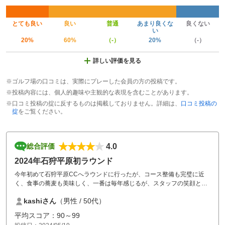
とても良い
良い
普通
あまり良くな
良くない
い
20%
60%
（-）
20%
（-）
詳しい評価を見る
※ゴルフ場の口コミは、実際にプレーした会員の方の投稿です。
※投稿内容には、個人的趣味や主観的な表現を含むことがあります。
※口コミ投稿の掟に反するものは掲載しておりません。詳細は、
口コミ投稿の
掟
をご覧ください。
4.0
総合評価
2024年石狩平原初ラウンド
今年初めて石狩平原CCへラウンドに行ったが、コース整備も完璧に近
く、食事の蕎麦も美味しく、一番は毎年感じるが、スタッフの笑顔とサ
ービスにはいつもありがとうって思います。
kashiさん
（男性 / 50代）
平均スコア：90～99