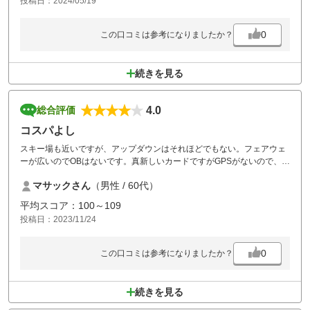
投稿日：2024/05/19
0
この口コミは参考になりましたか？
続きを見る
4.0
総合評価
コスパよし
スキー場も近いですが、アップダウンはそれほどでもない。フェアウェ
ーが広いのでOBはないです。真新しいカードですがGPSがないので、前
との距離や残りヤードが分からないのが不満ですね。ティーグラウンド
マサックさん
（男性 / 60代）
にもヤード表示ありません。27ホールあり混んでなくゆっくりできま
す、
平均スコア：100～109
全体的にはコスパ良いコースです。
投稿日：2023/11/24
0
この口コミは参考になりましたか？
続きを見る