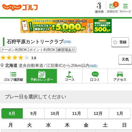
1
石狩平原カントリークラブ
登録
(詳細)
クーポン利用OK
ポイント利用OK
練習場あり
3.8
天気
北海道
道央自動車道 ⁄ 江別東ICから20km以内
(地図)
ゴルフ場詳細
予約カレンダー
コース
口コミ
アクセス
プレー日を選択してください
8月
9月
10月
11月
12月
1月
月
火
水
木
金
土
日