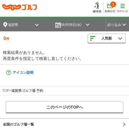
1
滋賀県
06月09日(水)
絞り込み
0
人気順
件
検索結果がありません。
再度条件を指定して検索し直してください。
アイコン説明
TOP
滋賀県ゴルフ場 予約
このページのTOPへ
全国のゴルフ場一覧