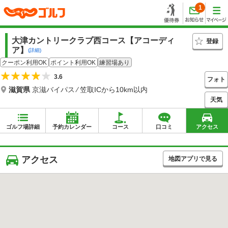
1
大津カントリークラブ西コース【アコーディ
登録
ア】
(詳細)
クーポン利用OK
ポイント利用OK
練習場あり
3.6
フォト
滋賀県
京滋バイパス ⁄ 笠取ICから10km以内
天気
ゴルフ場詳細
予約カレンダー
コース
口コミ
アクセス
アクセス
地図アプリで見る