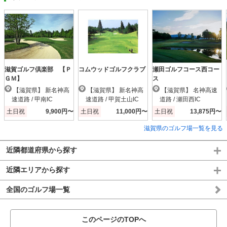
滋賀ゴルフ倶楽部 【Ｐ
コムウッドゴルフクラブ
瀬田ゴルフコース西コー
ＧＭ】
ス
【滋賀県】 新名神高
【滋賀県】 新名神高
【滋賀県】 名神高速
速道路 / 甲南IC
速道路 / 甲賀土山IC
道路 / 瀬田西IC
土日祝
9,900円〜
土日祝
11,000円〜
土日祝
13,875円〜
滋賀県のゴルフ場一覧を見る
近隣都道府県から探す
近隣エリアから探す
全国のゴルフ場一覧
このページのTOPへ