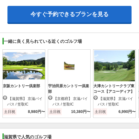
今すぐ予約できるプランを見る
一緒に良く見られている近くのゴルフ場
京阪カントリー倶楽部
宇治田原カントリー倶楽
大津カントリークラブ東
部
コース【アコーディア】
【滋賀県】 京滋バイ
【京都府】 京滋バイ
【滋賀県】 京滋バイ
パス / 笠取IC
パス / 笠取IC
パス / 笠取IC
土日祝
8,980円〜
土日祝
10,380円〜
土日祝
6,990円〜
滋賀県で人気のゴルフ場