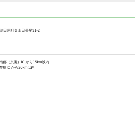
治田原町奥山田長尾31-2
 南郷（京滋）IC から15km以内
笠取IC から20km以内