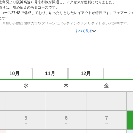
上鳥羽より阪神高速８号京都線が開通し、アクセスが便利になりました。

売りは、攻め応えのあるコースです。

3コース27HSで構成しており、ゆったりとしたレイアウトが特長です。フェアーウ
!!

行き届いた関西屈指の大型グリーンはパッティングクオリティも高いと評判です。

フの醍醐味を満喫して下さい。
すべて見る
10月
11月
12月
水
木
金
5
6
7
--
--
--