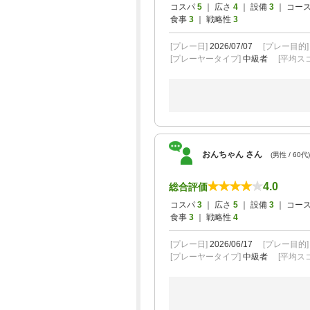
コスパ
5
｜ 広さ
4
｜ 設備
3
｜ コー
食事
3
｜ 戦略性
3
[プレー日]
2026/07/07
[プレー目的
[プレーヤータイプ]
中級者
[平均スコ
おんちゃん さん
(男性 / 60代)
4.0
総合評価
コスパ
3
｜ 広さ
5
｜ 設備
3
｜ コー
食事
3
｜ 戦略性
4
[プレー日]
2026/06/17
[プレー目的
[プレーヤータイプ]
中級者
[平均スコ