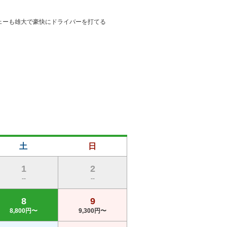
ェーも雄大で豪快にドライバーを打てる
土
日
1
2
--
--
8
9
8,800円〜
9,300円〜