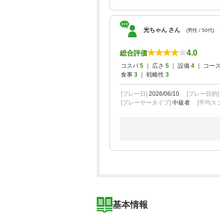
光ちゃん さん
(男性 / 50代)
4.0
総合評価
コスパ
5
｜ 広さ
5
｜ 設備
4
｜ コー
食事
3
｜ 戦略性
3
[プレー日]
2026/06/10
[プレー目的
[プレーヤータイプ]
中級者
[平均スコ
基本情報