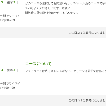
ス
3
｜ 接客
3
｜
どのコースを選択しても間違いない。27ホールあるコースで珍
スパもよく又行きたいです。最後に…
閑散時に昼休憩45分はやめてもらいたい。
]
仲間でワイワイ
ア]
80～89
この口コミは参考になりまし
コースについて
ス
3
｜ 接客
3
｜
フェアウェイは広くストレスがない。グリーンは若干ではある
]
仲間でワイワイ
ア]
90～99
この口コミは参考になりまし