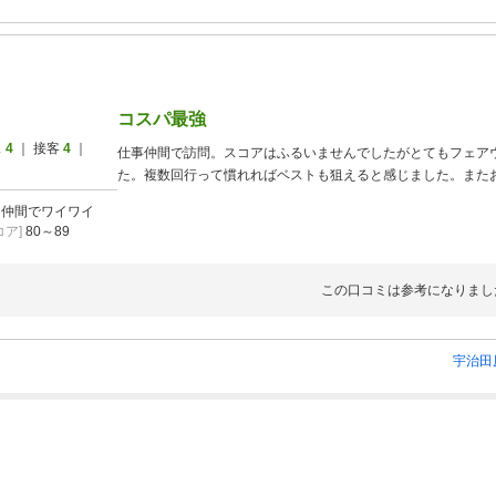
コスパ最強
ス
4
｜ 接客
4
｜
仕事仲間で訪問。スコアはふるいませんでしたがとてもフェア
た。複数回行って慣れればベストも狙えると感じました。また
]
仲間でワイワイ
ア]
80～89
この口コミは参考になりまし
宇治田