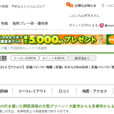
1
お得なお知らせ
ヘル
の検索・予約ならじゃらんゴルフ
こんにちは
ゲスト
さん
・特集
無料プレー券・優待券
ポイントが1%たまる
ルフ場
> 宇治田原カントリー倶楽部
楽部
クーポン利用OK
ポイント利用OK
練習場あり
1-2
【アクセス】 京滋バイパス ⁄ 南郷（京滋）ICから15km以内｜京滋バイパス ⁄ 笠
場詳細
コースレイアウト
口コミ
地図・アクセス
スの行き届いた関西屈指の大型グリーン！大阪市からも京都市から
越しの方は、名神吹田より高速道路で約５０分です。
