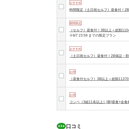
おすすめ
時間限定［土日祝セルフ］昼食付！2B
期間限定
［セルフ］昼食付！3B以上＜総額110
※8/7 23:59 までの限定プラン
おすすめ
［土日祝セルフ］昼食付！2B保証・割
お得
［昼食付セルフ］3B以上＜総額1137
お得
コンペ［3組11名以上］[新]昼食+会食&
口コミ