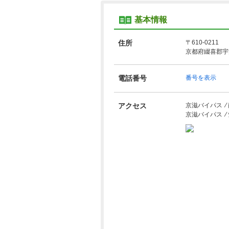
基本情報
住所
〒610-0211
京都府綴喜郡宇
電話番号
番号を表示
アクセス
京滋バイパス ⁄
京滋バイパス ⁄ 