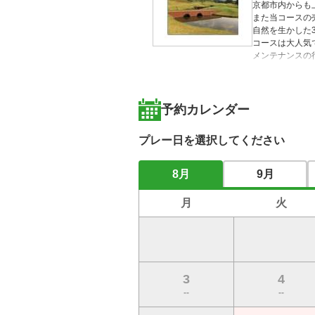
京都市内からも
また当コースの
自然を生かした
コースは大人気です
メンテナンスの
心ゆくまでゴル
予約カレンダー
プレー日を選択してください
8月
9月
月
火
3
4
--
--