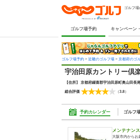
ゴルフ場
ゴルフ場予約
キャンペーン
ゴルフ場予約
>
近畿のゴルフ場
>
京都府のゴ
宇治田原カントリー倶
【住所】 京都府綴喜郡宇治田原町奥山田長尾3
総合評価
（
3.8
）
予約カレンダー
ゴルフ
メンテナン
大阪市内からお