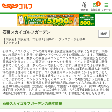
1
石橋スカイゴルフガーデン
MAP
【大阪府】大阪府池田市石橋1丁目8-25 プレステージ石橋4F
【アクセス】
石橋スカイゴルフガーデンの最寄り駅は阪急宝塚線の石橋駅になります。大都
会の梅田駅からも急行で約15分とアクセスしやすい場所にあります。石橋駅に
は商店街があり、数多くの飲食店やコンビニエンスストア、医療施設などの公
共施設があります。この商店街ではセールやお祭り、イベント等が頻繁に開催
されているため、連日多くの人々で賑わっています。練習場までは石橋駅西出
口を出て、商店街をまっすぐ徒歩で約3分です。途中には案内の看板もあり練習
場の建物は住宅街にあります。ゴルフ練習用ネットが建物にかけられているた
め、目印になります。また外観は通常のマンションですが、入り口には看板が
出ていますので、エントランスをくぐりエレベーターで4階に向かうと到着しま
す。車の場合は、都市高池田を府道10号線方面に向かって右方向に進みます。
府道10号線から住吉（交差点）を右折して国道171号線に入り、約300M先の石
橋1丁目（交差点）を左折し、約110M先を右折、もう1度約110M先を右折し60
M進めば到着です。また施設内の距離は8YARD、打席数は5打席となります。
石橋スカイゴルフガーデンの基本情報