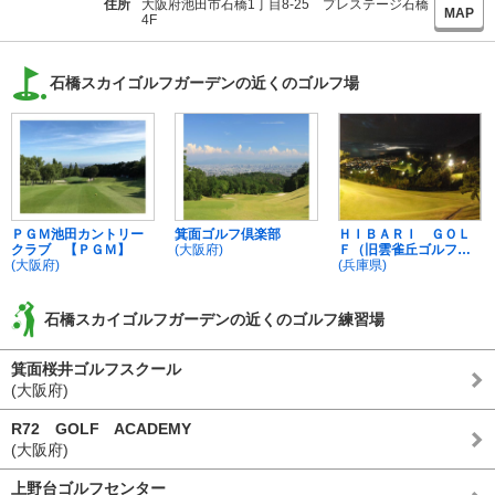
住所
大阪府池田市石橋1丁目8-25 プレステージ石橋
MAP
4F
石橋スカイゴルフガーデンの近くのゴルフ場
ＰＧＭ池田カントリー
箕面ゴルフ倶楽部
ＨＩＢＡＲＩ ＧＯＬ
クラブ 【ＰＧＭ】
(大阪府)
Ｆ（旧雲雀丘ゴルフ倶
(大阪府)
楽部）
(兵庫県)
石橋スカイゴルフガーデンの近くのゴルフ練習場
箕面桜井ゴルフスクール
(大阪府)
R72 GOLF ACADEMY
(大阪府)
上野台ゴルフセンター