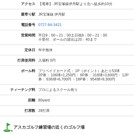
アクセス
【電車】 JR宝塚線伊丹駅より北へ徒歩約10分
最寄り駅
JR宝塚線 伊丹駅
電話番号
0727-84-3421
営業時間
平日9：00～21：00土日祝8：00～21：00
※受付、ボールの貸出は20：40まで
定休日
年中無休
打席使用料
入場料 0円
ボール料
プリペイドカード式： 1P（ポイント）あたり53球
2P券： 106球=1,250円・ 6P券： 318球=3,600円・ 12P
券： 636球=6,700円 ・18P券： 954球=9,300円
ティーチング料
プロによるスクール有り
距離
80yard
打席数
28打席
アスカゴルフ練習場の近くのゴルフ場