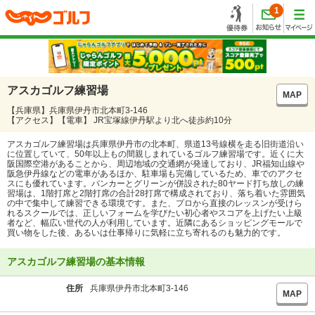
1
アスカゴルフ練習場
MAP
【兵庫県】兵庫県伊丹市北本町3-146
【アクセス】【電車】 JR宝塚線伊丹駅より北へ徒歩約10分
アスカゴルフ練習場は兵庫県伊丹市の北本町、県道13号線横を走る旧街道沿い
に位置していて、50年以上もの間親しまれているゴルフ練習場です。近くに大
阪国際空港があることから、周辺地域の交通網が発達しており、JR福知山線や
阪急伊丹線などの電車があるほか、駐車場も完備しているため、車でのアクセ
スにも優れています。バンカーとグリーンが併設された80ヤード打ち放しの練
習場は、1階打席と2階打席の合計28打席で構成されており、落ち着いた雰囲気
の中で集中して練習できる環境です。また、プロから直接のレッスンが受けら
れるスクールでは、正しいフォームを学びたい初心者やスコアを上げたい上級
者など、幅広い世代の人が利用しています。近隣にあるショッピングモールで
買い物をした後、あるいは仕事帰りに気軽に立ち寄れるのも魅力的です。
アスカゴルフ練習場の基本情報
住所
兵庫県伊丹市北本町3-146
MAP