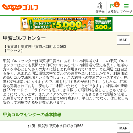
1
甲賀ゴルフセンター
MAP
【滋賀県】滋賀県甲賀市水口町水口563
【アクセス】
甲賀ゴルフセンターは滋賀県甲賀市にあるゴルフ練習場です。この甲賀ゴルフ
センターはとても長閑な水口町の中にあるゴルフ練習場で歴史も長く、地域の
方々を中心として多くの方々に親しまれ利用されています。また周辺には自然
も多く、恵まれた周辺環境の中でゴルフの練習を楽しむことができ、利用価値
の高いゴルフ練習場といえるでしょう。この施設への交通アクセスですが、県
道307号線沿いにありますので、車を利用するのが便利です。もちろん、駐車
場も完備されており、安心してご利用いただくことができます。練習場の距離
は250ヤードで、ドライバーを思いっきり振って飛距離を楽しむこともできる
ようになっています。またアイアンでのアプローチもさまざまな距離を想定し
た練習ができます。打席数は全部で69打席あり、平日だけでなく、休日祝日も
安心して利用できる収容数があります。
甲賀ゴルフセンターの基本情報
住所
滋賀県甲賀市水口町水口563
MAP