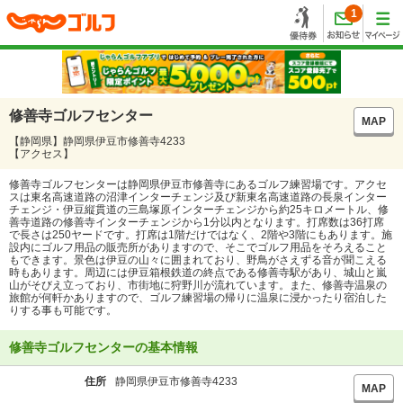
1
修善寺ゴルフセンター
MAP
【静岡県】静岡県伊豆市修善寺4233
【アクセス】
修善寺ゴルフセンターは静岡県伊豆市修善寺にあるゴルフ練習場です。アクセ
スは東名高速道路の沼津インターチェンジ及び新東名高速道路の長泉インター
チェンジ・伊豆縦貫道の三島塚原インターチェンジから約25キロメートル、修
善寺道路の修善寺インターチェンジから1分以内となります。打席数は36打席
で長さは250ヤードです。打席は1階だけではなく、2階や3階にもあります。施
設内にゴルフ用品の販売所がありますので、そこでゴルフ用品をそろえること
もできます。景色は伊豆の山々に囲まれており、野鳥がさえずる音が聞こえる
時もあります。周辺には伊豆箱根鉄道の終点である修善寺駅があり、城山と嵐
山がそびえ立っており、市街地に狩野川が流れています。また、修善寺温泉の
旅館が何軒かありますので、ゴルフ練習場の帰りに温泉に浸かったり宿泊した
りする事も可能です。
修善寺ゴルフセンターの基本情報
住所
静岡県伊豆市修善寺4233
MAP