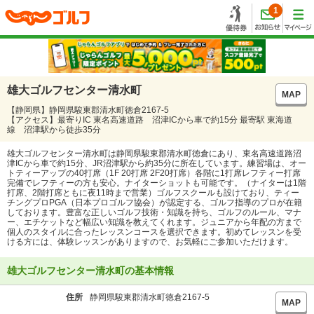
1
雄大ゴルフセンター清水町
MAP
【静岡県】静岡県駿東郡清水町徳倉2167-5
【アクセス】最寄りIC 東名高速道路 沼津ICから車で約15分 最寄駅 東海道
線 沼津駅から徒歩35分
雄大ゴルフセンター清水町は静岡県駿東郡清水町徳倉にあり、東名高速道路沼
津ICから車で約15分、JR沼津駅から約35分に所在しています。練習場は、オー
トティーアップの40打席（1F 20打席 2F20打席）各階に1打席レフティー打席
完備でレフティーの方も安心。ナイターショットも可能です。（ナイターは1階
打席、2階打席ともに夜11時まで営業）ゴルフスクールも設けており、ティー
チングプロPGA（日本プロゴルフ協会）が認定する、ゴルフ指導のプロが在籍
しております。豊富な正しいゴルフ技術・知識を持ち、ゴルフのルール、マナ
ー、エチケットなど幅広い知識を教えてくれます。ジュニアから年配の方まで
個人のスタイルに合ったレッスンコースを選択できます。初めてレッスンを受
ける方には、体験レッスンがありますので、お気軽にご参加いただけます。
雄大ゴルフセンター清水町の基本情報
住所
静岡県駿東郡清水町徳倉2167-5
MAP