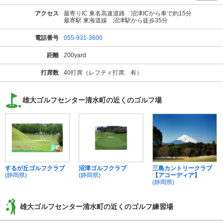
アクセス
最寄りIC 東名高速道路 沼津ICから車で約15分
最寄駅 東海道線 沼津駅から徒歩35分
電話番号
055-931-3600
距離
200yard
打席数
40打席（レフティ打席 有）
雄大ゴルフセンター清水町の近くのゴルフ場
するが丘ゴルフクラブ
沼津ゴルフクラブ
三島カントリークラブ
(静岡県)
(静岡県)
【アコーディア】
(静岡県)
雄大ゴルフセンター清水町の近くのゴルフ練習場