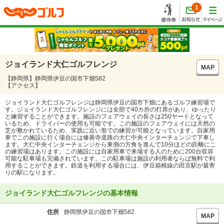
1
ジョイランド大仁ゴルフレンジ
MAP
【静岡県】静岡県伊豆の国市下畑582
【アクセス】
ジョイランド大仁ゴルフレンジは静岡県伊豆の国市下畑にあるゴルフ練習場で
す。ジョイランド大仁ゴルフレンジには全部で40カ所の打席があり、ゆったり
と練習することができます。施設のフェアウェイの長さは250ヤードとなって
いるため、ドライバーの使用も可能です。この施設のフェアウェイには天然の
芝が敷かれているため、実践に近い形での練習が可能となっています。自家用
車でこの施設に行く場合には修善寺道路の大仁中央インターチェンジで下車し
ます。大仁中央インターチェンジから東側の方角を進んで10分ほどの距離にこ
の練習場はあります。この施設には自家用車で来場する人のために200台収容
可能な駐車場も完備されています。この駐車場は施設の利用者ならば無料で利
用することができます。鉄道を利用する場合には、伊豆箱根線の田京駅が最寄
りの駅になります。
ジョイランド大仁ゴルフレンジの基本情報
住所
静岡県伊豆の国市下畑582
MAP