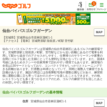
1
仙台バイパスゴルフガーデン
MAP
【宮城県】宮城県仙台市若林区蒲町1-1
【アクセス】【電車】 宮城野原駅 陸前原ノ町駅 苦竹駅
仙台バイパスゴルフガーデンは宮城県の仙台市若林区にあるゴルフの練習場で
す。宮城野原駅と陸前原ノ町駅、苦竹駅などから近い距離にあるので電車を利
用して駅から徒歩でのアクセスがしやすく、仕事帰りのサラリーマンや家事の
合間にゴルフを楽しむ主婦にとっても便利な立地となっています。また、国道4
号線にあるためタクシーや自家用車で訪れやすい環境でもあります。練習場の
全長は130ヤードとなっており、コンパクトですがしっかりとトレーニングで
きる距離があります。打席数は46席となっていて、同時に複数人で練習できる
設備があります。施設の周辺には自衛隊駐屯地や運動公園などがあり、練習前
後に運動公園に立ち寄ってほかのスポーツを楽しむこともできます。その他、
レストランなども多く見つかるエリアのため、ゴルフの練習で汗を流したあと
の休憩しやすい環境です。
仙台バイパスゴルフガーデンの基本情報
住所
宮城県仙台市若林区蒲町1-1
MAP