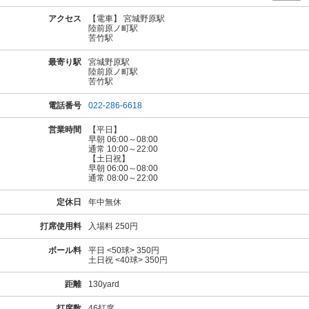
アクセス
【電車】 宮城野原駅
陸前原ノ町駅
苦竹駅
最寄り駅
宮城野原駅
陸前原ノ町駅
苦竹駅
電話番号
022-286-6618
営業時間
【平日】
早朝 06:00～08:00
通常 10:00～22:00
【土日祝】
早朝 06:00～08:00
通常 08:00～22:00
定休日
年中無休
打席使用料
入場料 250円
ボール料
平日 <50球> 350円
土日祝 <40球> 350円
距離
130yard
打席数
46打席